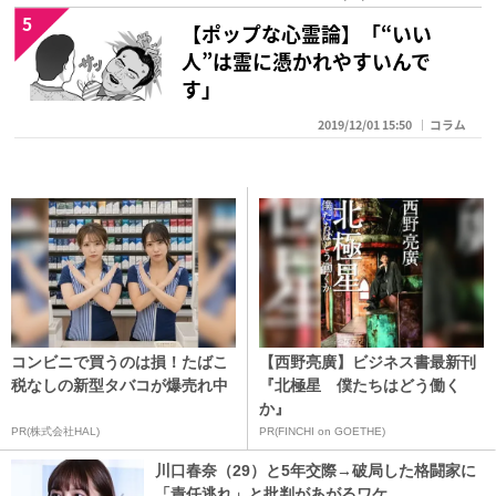
5
【ポップな心霊論】「“いい
人”は霊に憑かれやすいんで
す」
2019/12/01 15:50
コラム
コンビニで買うのは損！たばこ
【西野亮廣】ビジネス書最新刊
税なしの新型タバコが爆売れ中
『北極星 僕たちはどう働く
か』
PR(株式会社HAL)
PR(FINCHI on GOETHE)
川口春奈（29）と5年交際→破局した格闘家に
「責任逃れ」と批判があがるワケ