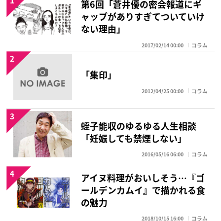
第6回「蒼井優の密会報道にギ
ャップがありすぎてついていけ
ない理由」
2017/02/14 00:00
コラム
2
「集印」
2012/04/25 00:00
コラム
3
蛭子能収のゆるゆる人生相談
「妊娠しても禁煙しない」
2016/05/16 06:00
コラム
4
アイヌ料理がおいしそう…『ゴ
ールデンカムイ』で描かれる食
の魅力
2018/10/15 16:00
コラム