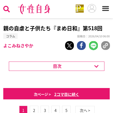
親の自虐と子供たち『まめ日和』第518回
コラム
投稿日：2026/04/10 06:00
よこみねさやか
目次
2コマ目に続く
次ページ >
1
2
3
4
5
次へ >