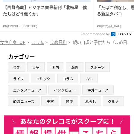
【西野亮廣】ビジネス書最新刊『北極星 僕
「たばこ税なし」
たちはどう働くか』
る新型タバコ
PR(FINCHI on GOETHE)
PR(株式会社HAL)
Recommended by
女性自身TOP
>
コラム
>
まめ日和
>
親の自虐と子供たち『まめ日和』
カテゴリー
芸能
皇室
国内
海外
スポーツ
ライフ
コミック
コラム
占い
エンタメニュース
インタビュー
海外ニュース
韓流ニュース
美容
健康
暮らし
グルメ