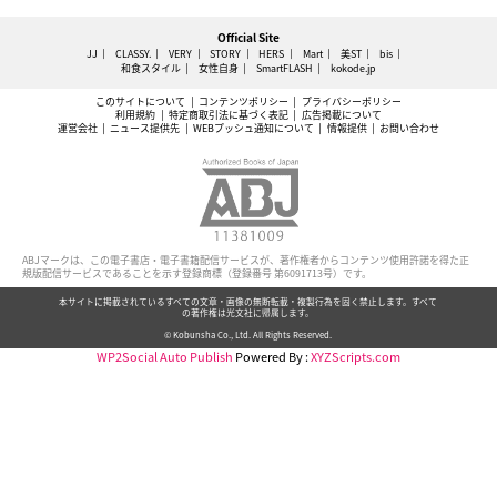
Official Site
JJ
CLASSY.
VERY
STORY
HERS
Mart
美ST
bis
和食スタイル
女性自身
SmartFLASH
kokode.jp
このサイトについて
コンテンツポリシー
プライバシーポリシー
利用規約
特定商取引法に基づく表記
広告掲載について
運営会社
ニュース提供先
WEBプッシュ通知について
情報提供
お問い合わせ
ABJマークは、この電子書店・電子書籍配信サービスが、著作権者からコンテンツ使用許諾を得た正
規版配信サービスであることを示す登録商標（登録番号 第6091713号）です。
本サイトに掲載されているすべての文章・画像の無断転載・複製行為を固く禁止します。すべて
の著作権は光文社に帰属します。
© Kobunsha Co., Ltd. All Rights Reserved.
WP2Social Auto Publish
Powered By :
XYZScripts.com