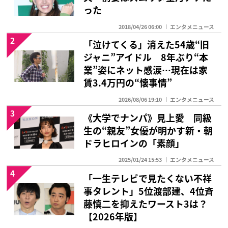
った
2018/04/26 06:00
エンタメニュース
2
「泣けてくる」消えた54歳“旧
ジャニ”アイドル 8年ぶり“本
業”姿にネット感涙…現在は家
賃3.4万円の“懐事情”
2026/08/06 19:10
エンタメニュース
3
《大学でナンパ》見上愛 同級
生の“親友”女優が明かす新・朝
ドラヒロインの「素顔」
2025/01/24 15:53
エンタメニュース
4
「一生テレビで見たくない不祥
事タレント」5位渡部建、4位斉
藤慎二を抑えたワースト3は？
【2026年版】