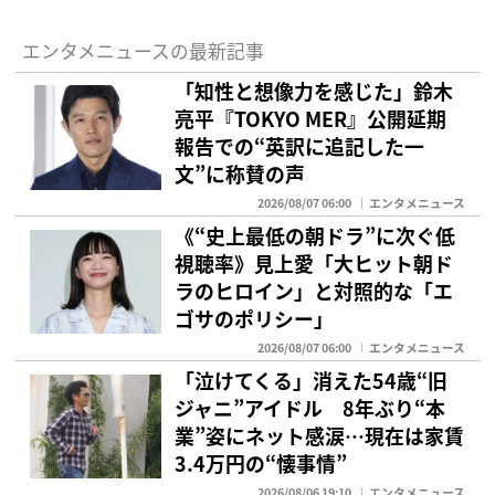
エンタメニュースの最新記事
「知性と想像力を感じた」鈴木
亮平『TOKYO MER』公開延期
報告での“英訳に追記した一
文”に称賛の声
2026/08/07 06:00
エンタメニュース
《“史上最低の朝ドラ”に次ぐ低
視聴率》見上愛「大ヒット朝ド
ラのヒロイン」と対照的な「エ
ゴサのポリシー」
2026/08/07 06:00
エンタメニュース
「泣けてくる」消えた54歳“旧
ジャニ”アイドル 8年ぶり“本
業”姿にネット感涙…現在は家賃
3.4万円の“懐事情”
2026/08/06 19:10
エンタメニュース