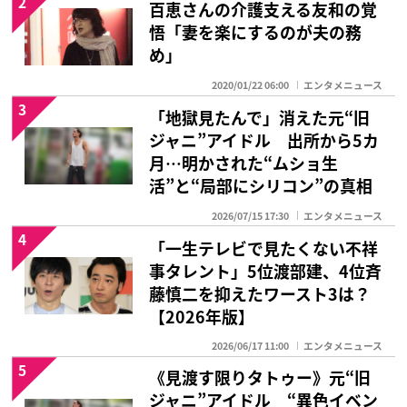
2
百恵さんの介護支える友和の覚
悟「妻を楽にするのが夫の務
め」
2020/01/22 06:00
エンタメニュース
3
「地獄見たんで」消えた元“旧
ジャニ”アイドル 出所から5カ
月…明かされた“ムショ生
活”と“局部にシリコン”の真相
2026/07/15 17:30
エンタメニュース
4
「一生テレビで見たくない不祥
事タレント」5位渡部建、4位斉
藤慎二を抑えたワースト3は？
【2026年版】
2026/06/17 11:00
エンタメニュース
5
《見渡す限りタトゥー》元“旧
ジャニ”アイドル “異色イベン