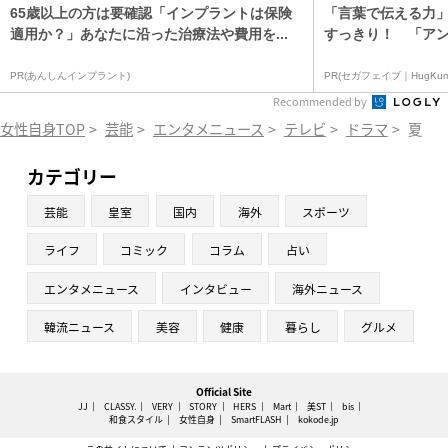
65歳以上の方は要確認「インプラントは保険
「言葉で伝える力
適用か？」あなたに沿った治療法や費用を...
すっきり！ 「アンパ
PR(あんしんインプラント)
PR(セガフェイブ｜HugKum
Recommended by
女性自身TOP
>
芸能
>
エンタメニュース
>
テレビ
>
ドラマ
>
夏ド
カテゴリー
芸能
皇室
国内
海外
スポーツ
ライフ
コミック
コラム
占い
エンタメニュース
インタビュー
海外ニュース
韓流ニュース
美容
健康
暮らし
グルメ
Official Site
JJ
CLASSY.
VERY
STORY
HERS
Mart
美ST
bis
和食スタイル
女性自身
SmartFLASH
kokode.jp