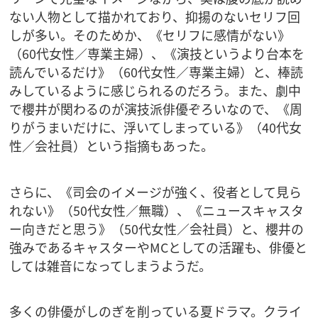
ない人物として描かれており、抑揚のないセリフ回
しが多い。そのためか、《セリフに感情がない》
（60代女性／専業主婦）、《演技というより台本を
読んでいるだけ》（60代女性／専業主婦）と、棒読
みしているように感じられるのだろう。また、劇中
で櫻井が関わるのが演技派俳優ぞろいなので、《周
りがうまいだけに、浮いてしまっている》（40代女
性／会社員）という指摘もあった。
さらに、《司会のイメージが強く、役者として見ら
れない》（50代女性／無職）、《ニュースキャスタ
ー向きだと思う》（50代女性／会社員）と、櫻井の
強みであるキャスターやMCとしての活躍も、俳優と
しては雑音になってしまうようだ。
多くの俳優がしのぎを削っている夏ドラマ。クライ