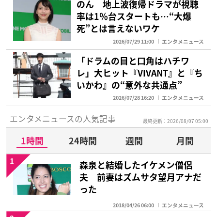
のん 地上波復帰ドラマが視聴
率は1％台スタートも…“大爆
死”とは言えないワケ
2026/07/29 11:00
エンタメニュース
「ドラムの目と口角はハチワ
レ」大ヒット『VIVANT』と『ち
いかわ』の“意外な共通点”
2026/07/28 16:20
エンタメニュース
エンタメニュースの人気記事
最終更新：2026/08/07 05:00
1時間
24時間
週間
月間
1
森泉と結婚したイケメン僧侶
夫 前妻はズムサタ望月アナだ
った
2018/04/26 06:00
エンタメニュース