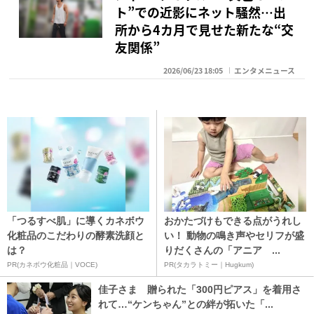
ト”での近影にネット騒然…出
所から4カ月で見せた新たな“交
友関係”
2026/06/23 18:05
エンタメニュース
「つるすべ肌」に導くカネボウ
おかたづけもできる点がうれし
化粧品のこだわりの酵素洗顔と
い！ 動物の鳴き声やセリフが盛
は？
りだくさんの「アニア ...
PR(カネボウ化粧品｜VOCE)
PR(タカラトミー｜Hugkum)
佳子さま 贈られた「300円ピアス」を着用さ
れて…“ケンちゃん”との絆が拓いた「...