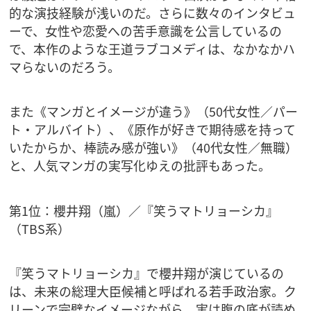
的な演技経験が浅いのだ。さらに数々のインタビュ
ーで、女性や恋愛への苦手意識を公言しているの
で、本作のような王道ラブコメディは、なかなかハ
マらないのだろう。
また《マンガとイメージが違う》（50代女性／パー
ト・アルバイト）、《原作が好きで期待感を持って
いたからか、棒読み感が強い》（40代女性／無職）
と、人気マンガの実写化ゆえの批評もあった。
第1位：櫻井翔（嵐）／『笑うマトリョーシカ』
（TBS系）
『笑うマトリョーシカ』で櫻井翔が演じているの
は、未来の総理大臣候補と呼ばれる若手政治家。ク
リーンで完璧なイメージながら、実は腹の底が読め