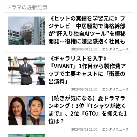
ドラマの最新記事
《ヒットの実績を学習元に》フ
ジテレビ 中居騒動で降格幹部
が“肝入り独自AIツール”を極秘
開発…復権に嫌悪感抱く社員も
2026/08/04 11:00
エンタメニュース
《ギャラリストを入手》
『VIVANT』1作目から製作費ア
ップで主要キャストに「衝撃の
出演料」
2026/08/02 11:00
エンタメニュース
【続きが気になる】夏ドラマラ
ンキング！3位『Tシャツが乾く
まで』、2位『GTO』を抑えた1
位は？
2026/07/29 11:00
エンタメニュース