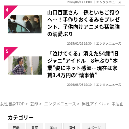
2026/06/17 11:00
エンタメニュース
4
山口百恵さん 孫といちご狩り
へ…！手作りおくるみをプレゼ
ント、子供向けアニメも猛勉強
の溺愛ぶり
2025/02/26 16:30
エンタメニュース
5
「泣けてくる」消えた54歳“旧
ジャニ”アイドル 8年ぶり“本
業”姿にネット感涙…現在は家
賃3.4万円の“懐事情”
2026/08/06 19:10
エンタメニュース
女性自身TOP
>
芸能
>
エンタメニュース
>
男性アイドル
>
中居正広
カテゴリー
芸能
皇室
国内
海外
スポーツ