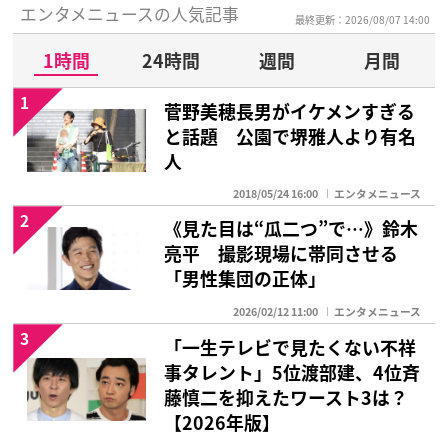
エンタメニュースの人気記事
最終更新：2026/08/07 14:00
1時間
24時間
週間
月間
1
菅野美穂長男がイケメンすぎる
と話題 公園で堺雅人より有名
人
2018/05/24 16:00
エンタメニュース
2
《見た目は“瓜二つ”で…》鈴木
亮平 撮影現場に帯同させる
「男性集団の正体」
2026/02/12 11:00
エンタメニュース
3
「一生テレビで見たくない不祥
事タレント」5位渡部建、4位斉
藤慎二を抑えたワースト3は？
【2026年版】