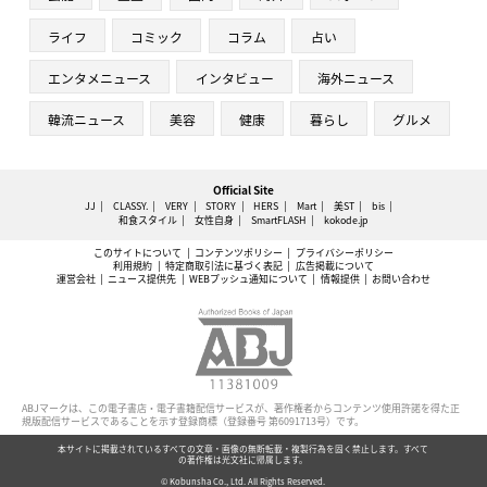
ライフ
コミック
コラム
占い
エンタメニュース
インタビュー
海外ニュース
韓流ニュース
美容
健康
暮らし
グルメ
Official Site
JJ
CLASSY.
VERY
STORY
HERS
Mart
美ST
bis
和食スタイル
女性自身
SmartFLASH
kokode.jp
このサイトについて
コンテンツポリシー
プライバシーポリシー
利用規約
特定商取引法に基づく表記
広告掲載について
運営会社
ニュース提供先
WEBプッシュ通知について
情報提供
お問い合わせ
ABJマークは、この電子書店・電子書籍配信サービスが、著作権者からコンテンツ使用許諾を得た正
規版配信サービスであることを示す登録商標（登録番号 第6091713号）です。
本サイトに掲載されているすべての文章・画像の無断転載・複製行為を固く禁止します。すべて
の著作権は光文社に帰属します。
© Kobunsha Co., Ltd. All Rights Reserved.