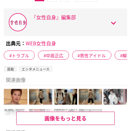
『女性自身』編集部
出典元：
WEB女性自身
トラブル
中居正広
男性アイドル
解
芸能
エンタメニュース
関連画像
画像をもっと見る