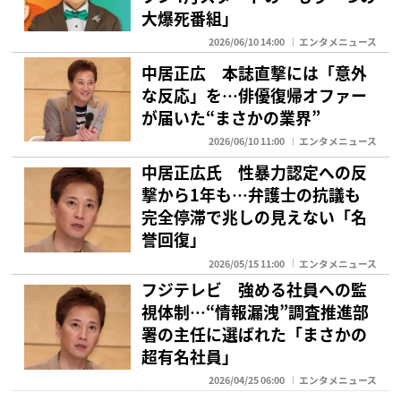
大爆死番組」
2026/06/10 14:00
エンタメニュース
中居正広 本誌直撃には「意外
な反応」を…俳優復帰オファー
が届いた“まさかの業界”
2026/06/10 11:00
エンタメニュース
中居正広氏 性暴力認定への反
撃から1年も…弁護士の抗議も
完全停滞で兆しの見えない「名
誉回復」
2026/05/15 11:00
エンタメニュース
フジテレビ 強める社員への監
視体制…“情報漏洩”調査推進部
署の主任に選ばれた「まさかの
超有名社員」
2026/04/25 06:00
エンタメニュース