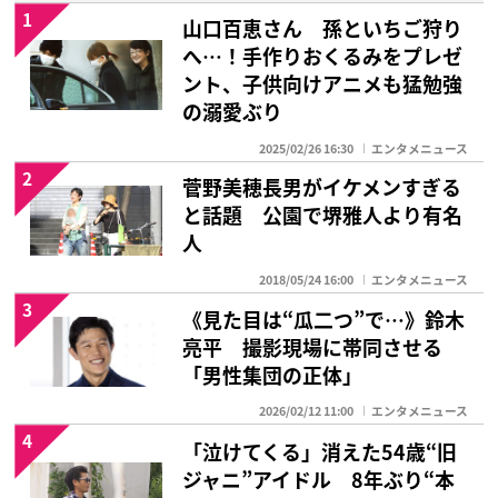
1
山口百恵さん 孫といちご狩り
へ…！手作りおくるみをプレゼ
ント、子供向けアニメも猛勉強
の溺愛ぶり
2025/02/26 16:30
エンタメニュース
2
菅野美穂長男がイケメンすぎる
と話題 公園で堺雅人より有名
人
2018/05/24 16:00
エンタメニュース
3
《見た目は“瓜二つ”で…》鈴木
亮平 撮影現場に帯同させる
「男性集団の正体」
2026/02/12 11:00
エンタメニュース
4
「泣けてくる」消えた54歳“旧
ジャニ”アイドル 8年ぶり“本