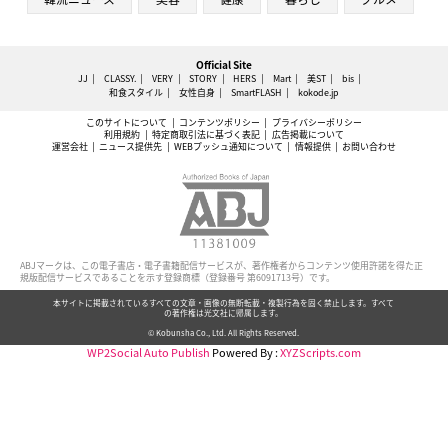
Official Site
JJ
CLASSY.
VERY
STORY
HERS
Mart
美ST
bis
和食スタイル
女性自身
SmartFLASH
kokode.jp
このサイトについて
コンテンツポリシー
プライバシーポリシー
利用規約
特定商取引法に基づく表記
広告掲載について
運営会社
ニュース提供先
WEBプッシュ通知について
情報提供
お問い合わせ
ABJマークは、この電子書店・電子書籍配信サービスが、著作権者からコンテンツ使用許諾を得た正
規版配信サービスであることを示す登録商標（登録番号 第6091713号）です。
本サイトに掲載されているすべての文章・画像の無断転載・複製行為を固く禁止します。すべて
の著作権は光文社に帰属します。
© Kobunsha Co., Ltd. All Rights Reserved.
WP2Social Auto Publish
Powered By :
XYZScripts.com