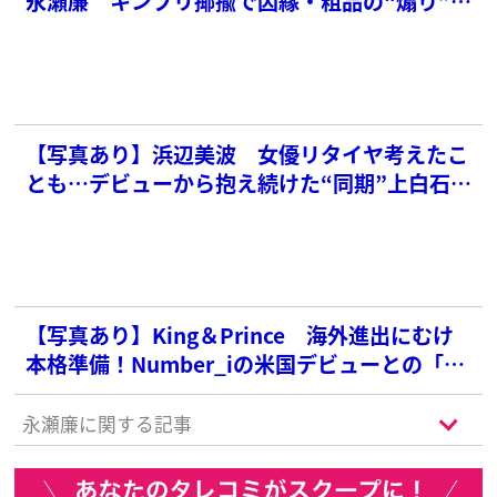
永瀬廉 キンプリ揶揄で因縁・粗品の“煽り”へ
の「毅然対応」にファンから称賛続出
【写真あり】浜辺美波 女優リタイヤ考えたこ
とも…デビューから抱え続けた“同期”上白石姉
妹への劣等感
【写真あり】King＆Prince 海外進出にむけ
本格準備！Number_iの米国デビューとの「方
針の違い」
永瀬廉に関する記事