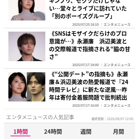
キンプリ、セクゾだけじゃな
い…堂々とライブに訪れていた
「別のボーイズグループ」
2025/07/25 18:10
エンタメニュース
《SNSはモザイクだらけのプロ
意識が…》永瀬廉 浜辺美波と
の交際報道で指摘される“脇の甘
さ”
2025/07/17 18:00
エンタメニュース
《“公開デート”の指摘も》永瀬
廉＆浜辺美波の熱愛報道で『24
時間テレビ』に新たな逆風…昨
年は寄付金着服問題で批判続出
2025/07/17 16:00
エンタメニュース
エンタメニュースの人気記事
最終更新：2026/08/07 12:00
1時間
24時間
週間
月間