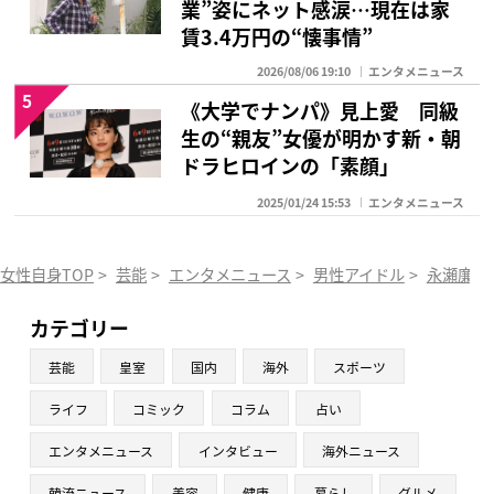
業”姿にネット感涙…現在は家
賃3.4万円の“懐事情”
2026/08/06 19:10
エンタメニュース
5
《大学でナンパ》見上愛 同級
生の“親友”女優が明かす新・朝
ドラヒロインの「素顔」
2025/01/24 15:53
エンタメニュース
女性自身TOP
>
芸能
>
エンタメニュース
>
男性アイドル
>
永瀬廉
>
カテゴリー
芸能
皇室
国内
海外
スポーツ
ライフ
コミック
コラム
占い
エンタメニュース
インタビュー
海外ニュース
韓流ニュース
美容
健康
暮らし
グルメ