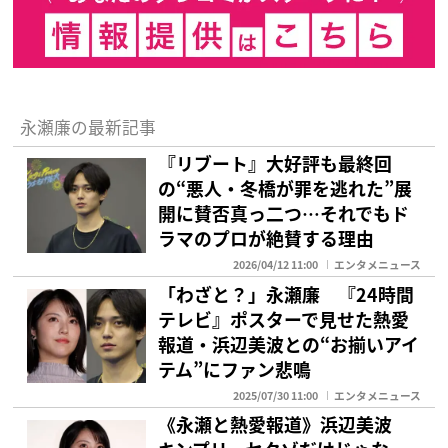
永瀬廉の最新記事
『リブート』大好評も最終回
の“悪人・冬橋が罪を逃れた”展
開に賛否真っ二つ…それでもド
ラマのプロが絶賛する理由
2026/04/12 11:00
エンタメニュース
「わざと？」永瀬廉 『24時間
テレビ』ポスターで見せた熱愛
報道・浜辺美波との“お揃いアイ
テム”にファン悲鳴
2025/07/30 11:00
エンタメニュース
《永瀬と熱愛報道》浜辺美波