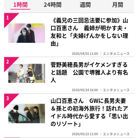
1時間
24時間
週間
月間
1
《義兄の三回忌法要に参加》山
口百恵さん 義姉が明かす夫・
友和と「夫婦げんかをしない理
由」
2026/04/02 11:00
エンタメニュース
2
菅野美穂長男がイケメンすぎる
と話題 公園で堺雅人より有名
人
2018/05/24 16:00
エンタメニュース
3
山口百恵さん GWに長男夫妻
＆孫との初海外旅行！訪れたア
イドル時代から愛する「思い出
のリゾート」
2026/05/22 11:00
エンタメニュース