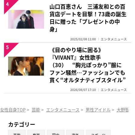
4
山口百恵さん 三浦友和との百
貨店デートを目撃！73歳の誕生
日に贈った「プレゼントの中
身」
2025/02/08 11:00
エンタメニュース
5
《目のやり場に困る》
『VIVANT』女性歌手
（30） “胸元ぽっかり”服に
ファン騒然…ファッションでも
貫く“オルタナティブスタイル”
2026/08/07 17:10
エンタメニュース
女性自身TOP
>
芸能
>
エンタメニュース
>
男性アイドル
>
大野智
>
カテゴリー
芸能
皇室
国内
海外
スポーツ