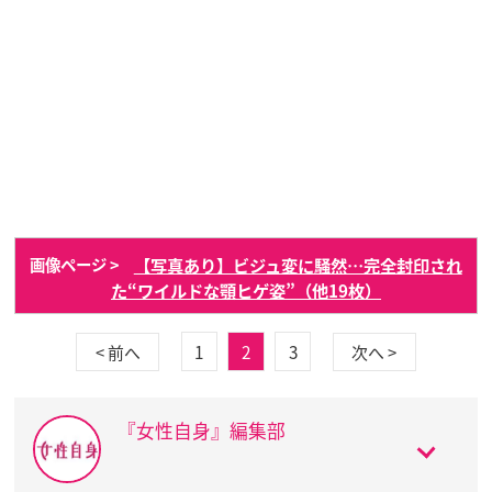
【写真あり】ビジュ変に騒然…完全封印され
画像ページ >
た“ワイルドな顎ヒゲ姿”（他19枚）
1
2
3
< 前へ
次へ >
『女性自身』編集部