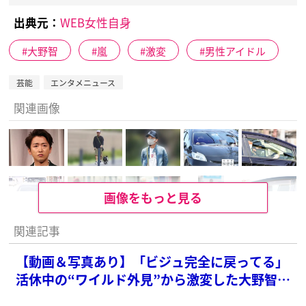
出典元：
WEB女性自身
大野智
嵐
激変
男性アイドル
芸能
エンタメニュース
関連画像
画像をもっと見る
関連記事
【動画＆写真あり】「ビジュ完全に戻ってる」
活休中の“ワイルド外見”から激変した大野智の
近影＆顎ヒゲ姿