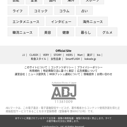
ライフ
コミック
コラム
占い
エンタメニュース
インタビュー
海外ニュース
韓流ニュース
美容
健康
暮らし
グルメ
Official Site
JJ
CLASSY.
VERY
STORY
HERS
Mart
美ST
bis
和食スタイル
女性自身
SmartFLASH
kokode.jp
このサイトについて
コンテンツポリシー
プライバシーポリシー
利用規約
特定商取引法に基づく表記
広告掲載について
運営会社
ニュース提供先
WEBプッシュ通知について
情報提供
お問い合わせ
ABJマークは、この電子書店・電子書籍配信サービスが、著作権者からコンテンツ使用許諾を得た正
規版配信サービスであることを示す登録商標（登録番号 第6091713号）です。
本サイトに掲載されているすべての文章・画像の無断転載・複製行為を固く禁止します。すべて
の著作権は光文社に帰属します。
© Kobunsha Co., Ltd. All Rights Reserved.