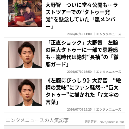
大野智 ついに堂々公開も…ラ
ストツアーでの“タトゥー発
覚”を懸念していた「嵐メンバ
ー」
2026/07/15 11:00
エンタメニュース
「正直ショック」大野智 左腕
の巨大タトゥーに一部で忌避感
も…嵐時代は絶対“長袖”の「徹
底ガード」
2026/07/10 16:50
エンタメニュース
《左腕にびっしり》大野智 “絵
柄の意味”にファン騒然…“巨大
タトゥー”に描かれた「7文字の
言葉」
2026/07/09 15:25
エンタメニュース
エンタメニュースの人気記事
最終更新：2026/08/08 00:00