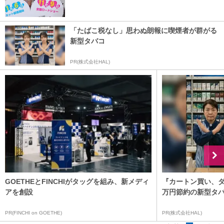
「たばこ税なし」思わぬ朗報に喫煙者が群がる
新型タバコ
PR(株式会社HAL)
GOETHEとFINCHIがタッグを組み、新メディ
『カートン買い、ダ
アを創設
万円節約の新型タ
PR(FINCHI on GOETHE)
PR(株式会社HAL)