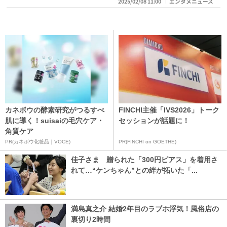
2025/02/08 11:00
エンタメニュース
カネボウの酵素研究がつるすべ
FINCHI主催「IVS2026」トーク
肌に導く！suisaiの毛穴ケア・
セッションが話題に！
角質ケア
PR(カネボウ化粧品｜VOCE)
PR(FINCHI on GOETHE)
佳子さま 贈られた「300円ピアス」を着用さ
れて…“ケンちゃん”との絆が拓いた「...
満島真之介 結婚2年目のラブホ浮気！風俗店の
裏切り2時間