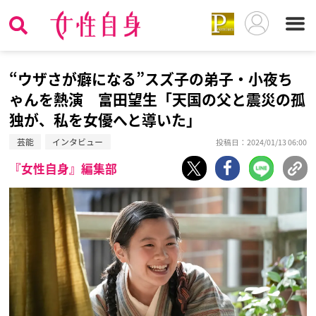
“ウザさが癖になる”スズ子の弟子・小夜ち
ゃんを熱演 富田望生「天国の父と震災の孤
独が、私を女優へと導いた」
芸能
インタビュー
投稿日：2024/01/13 06:00
『女性自身』編集部