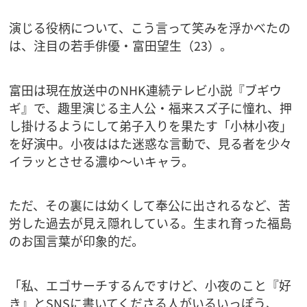
演じる役柄について、こう言って笑みを浮かべたの
は、注目の若手俳優・富田望生（23）。
富田は現在放送中のNHK連続テレビ小説『ブギウ
ギ』で、趣里演じる主人公・福来スズ子に憧れ、押
し掛けるようにして弟子入りを果たす「小林小夜」
を好演中。小夜ははた迷惑な言動で、見る者を少々
イラッとさせる濃ゆ〜いキャラ。
ただ、その裏には幼くして奉公に出されるなど、苦
労した過去が見え隠れしている。生まれ育った福島
のお国言葉が印象的だ。
「私、エゴサーチするんですけど、小夜のこと『好
き』とSNSに書いてくださる人がいるいっぽう、