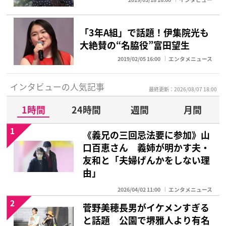
「3年A組」で話題！伊集院光も
大絶賛の“名脇役”富田望生
2019/02/05 16:00
エンタメニュース
インタビューの人気記事
最終更新：2026/08/07 18:00
1時間
24時間
週間
月間
1
《義兄の三回忌法要に参加》山
口百恵さん 義姉が明かす夫・
友和と「夫婦げんかをしない理
由」
2026/04/02 11:00
エンタメニュース
2
菅野美穂長男がイケメンすぎる
と話題 公園で堺雅人より有名