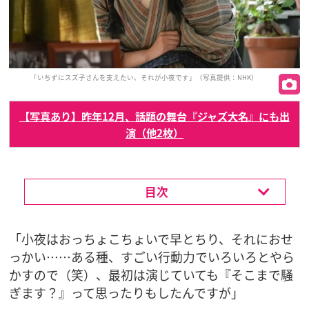
「いちずにスズ子さんを支えたい、それが小夜です」（写真提供：NHK）
【写真あり】昨年12月、話題の舞台『ジャズ大名』にも出
演（他2枚）
目次
「小夜はおっちょこちょいで早とちり、それにおせ
っかい……ある種、すごい行動力でいろいろとやら
かすので（笑）、最初は演じていても『そこまで騒
ぎます？』って思ったりもしたんですが」