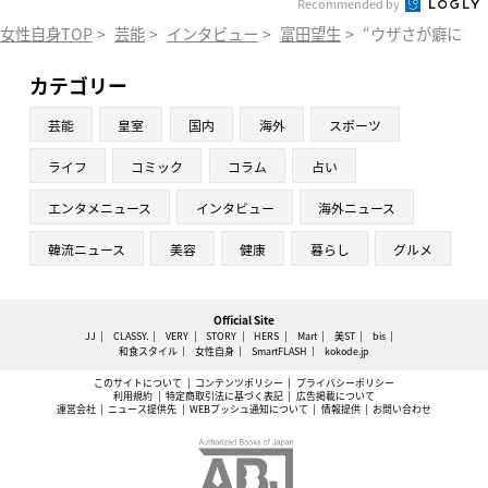
Recommended by
女性自身TOP
>
芸能
>
インタビュー
>
富田望生
>
“ウザさが癖にな
カテゴリー
芸能
皇室
国内
海外
スポーツ
ライフ
コミック
コラム
占い
エンタメニュース
インタビュー
海外ニュース
韓流ニュース
美容
健康
暮らし
グルメ
Official Site
JJ
CLASSY.
VERY
STORY
HERS
Mart
美ST
bis
和食スタイル
女性自身
SmartFLASH
kokode.jp
このサイトについて
コンテンツポリシー
プライバシーポリシー
利用規約
特定商取引法に基づく表記
広告掲載について
運営会社
ニュース提供先
WEBプッシュ通知について
情報提供
お問い合わせ