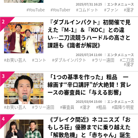
2025/07/31 16:25
エンタメニュース
YouTube
YouTuber
コムドット
ファン
漫才
2
『ダブルインパクト』初開催で見
えた『M-1』＆『KOC』との違
い…二刀流競うハードルの高さと
課題も《識者が解説》
2025/07/24 11:00
エンタメニュース
お笑い芸人
コント
ダブルインパクト
ラリー遠田
二刀流
漫才
3
「1つの基準を作った」粗品 一
線画す“辛口講評”が大絶賛！賞レ
ースの審査員に「与える影響」
2025/03/04 15:00
エンタメニュース
お笑い芸人
ラリー遠田
審査員
漫才
粗品
霜降り明星
4
《ブレイク間近》ネコニスズ「お
もしろ荘」優勝までに乗り越えた
「解散危機」と「赤ちゃん」誕生