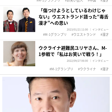
M-1グランプリ
お笑い芸人
中国
漫才
「傷つけようとしているわけじゃ
ない」ウエストランド語った“毒舌
漫才”への思い
2023/01/21 11:00
インタビュー
M-1グランプリ
ウエストランド
漫才
ウクライナ避難民ユリヤさん、M-
1参戦で「私はお笑いで戦う！」
2022/09/27 06:00
インタビュー
M-1グランプリ
ウクライナ
漫才