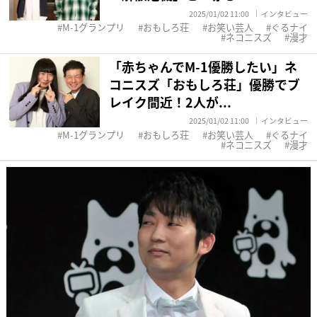
2025/01/02 11:00
インタビュー
M-1グランプリ
おもしろ荘
お笑い芸人
ぐるナイ
ネコニスズ
漫才
「赤ちゃんでM-1優勝したい」ネ
コニスズ「おもしろ荘」優勝でブ
レイク間近！2人が...
2025/01/02 11:00
インタビュー
M-1グランプリ
おもしろ荘
お笑い芸人
ぐるナイ
ネコニスズ
漫才