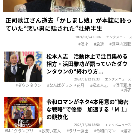
正司歌江さん逝去「かしまし娘」が本誌に語っ
ていた“悪い男に騙された”壮絶半生
2024/01/24 18:06
エンタメニュース
漫才
急逝
瀬戸内寂聴
松本人志 活動休止で注目集める
相方・浜田雅功が語っていたダウ
ンタウンの“終わり方...
2024/01/12 19:33
エンタメニュース
ダウンタウン
なんばグランド花月
松本人志
浜田雅功
漫才
令和ロマンがネタ4本用意の“緻密
な戦略”で優勝 加速する「M-1」
の競技化
2023/12/30 15:50
エンタメニュース
M-1グランプリ
お笑い芸人
ラリー遠田
令和ロマン
漫才