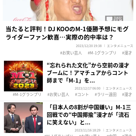
当たると評判！DJ KOOのM-1優勝予想にモグ
ライダーファン歓喜…実際の的中率は？
2023/12/20 19:38
エンタメニュース
お笑い芸人
M-1グランプリ
漫才
“忘れられた文化”から空前の漫才
ブームに！アマチュアからコント
師まで「M-1」を...
2023/12/17 06:00
エンタメニュース
M-1グランプリ
お笑い芸人
コント
ラリー遠田
漫才
「日本人の8割が中国嫌い」M-1三
回戦での“中国揶揄”漫才が「流石
に笑えない」と...
2023/11/16 18:29
エンタメニュース