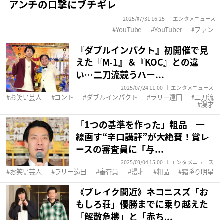
アンチの口撃にブチギレ
2025/07/31 16:25
エンタメニュース
YouTube
YouTuber
ファン
『ダブルインパクト』初開催で見
えた『M-1』＆『KOC』との違
い…二刀流競うハー...
2025/07/24 11:00
エンタメニュース
お笑い芸人
コント
ダブルインパクト
ラリー遠田
二刀流
漫才
「1つの基準を作った」粗品 一
線画す“辛口講評”が大絶賛！賞レ
ースの審査員に「与...
2025/03/04 15:00
エンタメニュース
お笑い芸人
ラリー遠田
審査員
漫才
粗品
霜降り明星
《ブレイク間近》ネコニスズ「お
もしろ荘」優勝までに乗り越えた
「解散危機」と「赤ち...