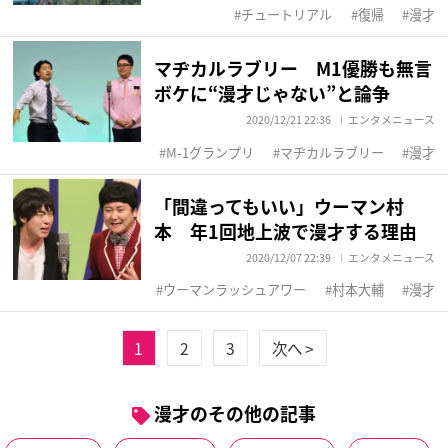
チュートリアル
復帰
漫才
マヂカルラブリー M1優勝も無言
ボケに“漫才じゃない”と論争
2020/12/21 22:36
エンタメニュース
M-1グランプリ
マヂカルラブリー
漫才
「間違ってもいい」ウーマン村
本 年1回地上波で漫才する理由
2020/12/07 22:39
エンタメニュース
ウーマンラッシュアワー
村本大輔
漫才
1
2
3
次へ >
漫才のその他の記事