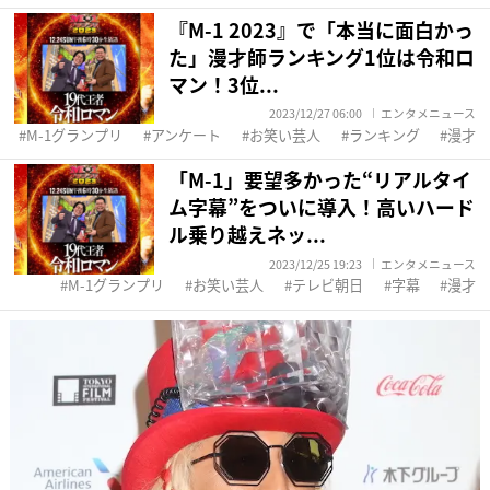
『M-1 2023』で「本当に面白かっ
た」漫才師ランキング1位は令和ロ
マン！3位...
2023/12/27 06:00
エンタメニュース
M-1グランプリ
アンケート
お笑い芸人
ランキング
漫才
「M-1」要望多かった“リアルタイ
ム字幕”をついに導入！高いハード
ル乗り越えネッ...
2023/12/25 19:23
エンタメニュース
M-1グランプリ
お笑い芸人
テレビ朝日
字幕
漫才