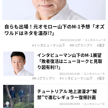
自らも出場！元オモロー山下のM-1予想「オズ
ワルドはネタを温存!?」
2021/12/18 11:00
エンタメニュース
インタビューマン山下
M-1グランプリ
漫才
インタビューマン山下のM-1展望
「敗者復活はニューヨークと見取
り図有利!?」
2021/12/18 11:00
エンタメニュース
M-1グランプリ
インタビューマン山下
漫才
チュートリアル 地上波漫才“解
禁”で進むレギュラー復帰計画
2021/01/08 14:03
エンタメニュース