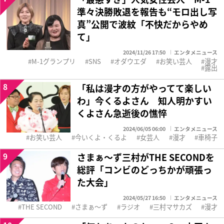
準々決勝敗退を報告も“モロ出し写
真”公開で波紋「不快だからやめ
て」
2024/11/26 17:50
エンタメニュース
M-1グランプリ
SNS
オダウエダ
お笑い芸人
漫才
露出
8
「私は漫才の方がやってて楽しい
わ」今くるよさん 知人明かすい
くよさん急逝後の憔悴
2024/06/05 06:00
エンタメニュース
お笑い芸人
今いくよ・くるよ
女芸人
漫才
車椅子
9
さまぁ～ず三村がTHE SECONDを
総評「コンビのどっちかが頑張っ
た大会」
2024/05/27 16:50
エンタメニュース
THE SECOND
さまぁ～ず
ラジオ
三村マサカズ
漫才