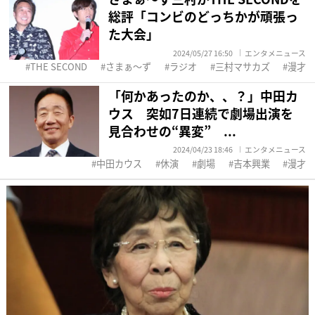
総評「コンビのどっちかが頑張っ
た大会」
2024/05/27 16:50
エンタメニュース
THE SECOND
さまぁ～ず
ラジオ
三村マサカズ
漫才
「何かあったのか、、？」中田カ
ウス 突如7日連続で劇場出演を
見合わせの“異変” ...
2024/04/23 18:46
エンタメニュース
中田カウス
休演
劇場
吉本興業
漫才