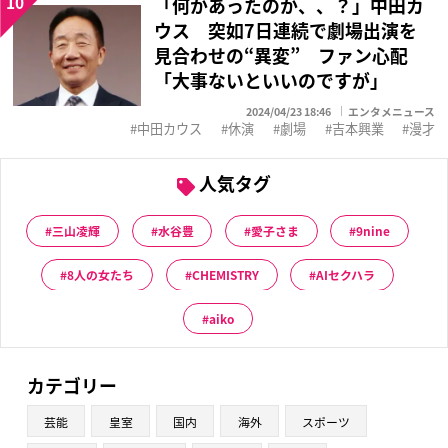
10
「何かあったのか、、？」中田カ
ウス 突如7日連続で劇場出演を
見合わせの“異変” ファン心配
「大事ないといいのですが」
2024/04/23 18:46
エンタメニュース
中田カウス
休演
劇場
吉本興業
漫才
人気タグ
三山凌輝
水谷豊
愛子さま
9nine
8人の女たち
CHEMISTRY
AIセクハラ
aiko
カテゴリー
芸能
皇室
国内
海外
スポーツ