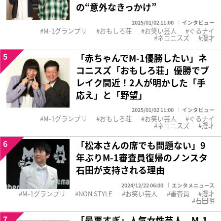
の“意外なきっかけ”
2025/01/02 11:00
インタビュー
M-1グランプリ
おもしろ荘
お笑い芸人
ぐるナイ
ネコニスズ
漫才
5
「赤ちゃんでM-1優勝したい」ネ
コニスズ「おもしろ荘」優勝でブ
レイク間近！2人が明かした「手
応え」と「野望」
2025/01/02 11:00
インタビュー
M-1グランプリ
おもしろ荘
お笑い芸人
ぐるナイ
ネコニスズ
漫才
6
「松本さんの席でも問題ない」9
年ぶりM-1審査員復帰のノンスタ
石田が支持される理由
2024/12/22 06:00
エンタメニュース
M-1グランプリ
NON STYLE
お笑い芸人
審査員
漫才
石田明
7
「最悪すぎ」人気女性芸人 M-1