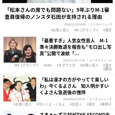
「松本さんの席でも問題ない」9年ぶりM-1審
査員復帰のノンスタ石田が支持される理由
2024/12/22 06:00
エンタメニュース
お笑い芸人
M-1グランプリ
漫才
「最悪すぎ」人気女性芸人 M-1
準々決勝敗退を報告も“モロ出し写
真”公開で波紋「...
2024/11/26 17:50
エンタメニュース
M-1グランプリ
SNS
オダウエダ
お笑い芸人
漫才
露出
「私は漫才の方がやってて楽しい
わ」今くるよさん 知人明かすい
くよさん急逝後の憔悴
2024/06/05 06:00
エンタメニュース
お笑い芸人
今いくよ・くるよ
女芸人
漫才
車椅子
さまぁ～ず三村がTHE SECONDを