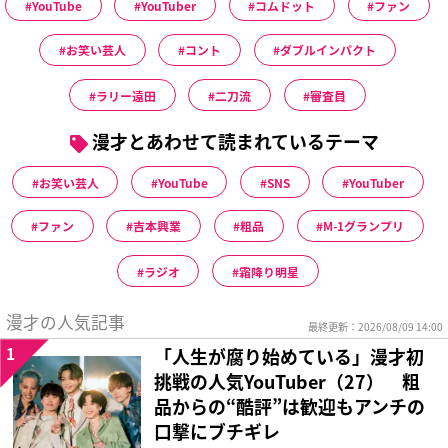
YouTube
YouTuber
コムドット
ファン
お笑い芸人
コント
ダブルインパクト
ラリー遠田
二刀流
審査員
漫才とあわせて読まれているテーマ
お笑い芸人
YouTube
SNS
YouTuber
ファン
吉本興業
粗品
M-1グランプリ
ラジオ
霜降り明星
漫才の人気記事
最終更新：2026/08/09 14:00
1
「人生が腐り始めている」漫才初
挑戦の人気YouTuber（27） 粗
品からの“酷評”は歓迎もアンチの
口撃にブチギレ