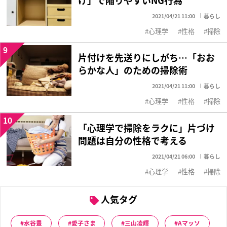
2021/04/21 11:00
暮らし
心理学
性格
掃除
9
片付けを先送りにしがち…「おお
らかな人」のための掃除術
2021/04/21 11:00
暮らし
心理学
性格
掃除
10
「心理学で掃除をラクに」片づけ
問題は自分の性格で考える
2021/04/21 06:00
暮らし
心理学
性格
掃除
人気タグ
水谷豊
愛子さま
三山凌輝
Aマッソ