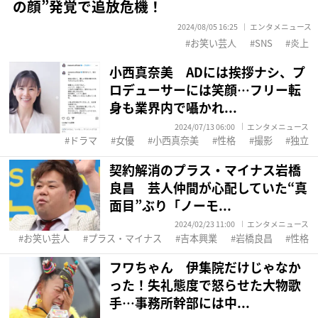
の顔”発覚で追放危機！
2024/08/05 16:25
エンタメニュース
お笑い芸人
SNS
炎上
小西真奈美 ADには挨拶ナシ、プ
ロデューサーには笑顔…フリー転
身も業界内で囁かれ...
2024/07/13 06:00
エンタメニュース
ドラマ
女優
小西真奈美
性格
撮影
独立
契約解消のプラス・マイナス岩橋
良昌 芸人仲間が心配していた“真
面目”ぶり「ノーモ...
2024/02/23 11:00
エンタメニュース
お笑い芸人
プラス・マイナス
吉本興業
岩橋良昌
性格
フワちゃん 伊集院だけじゃなか
った！失礼態度で怒らせた大物歌
手…事務所幹部には中...