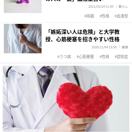
2021/02/24 11:00
暮らし
両親
性格
血液型
「嫉妬深い人は危険」と大学教
授、心筋梗塞を招きやすい性格
2020/11/04 15:50
健康
うつ病
心筋梗塞
性格
認知症