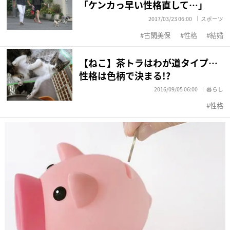
「ケンカっ早い性格直して…」
2017/03/23 06:00
スポーツ
古閑美保
性格
結婚
【ねこ】茶トラはわが道タイプ…
性格は色柄で決まる!?
2016/09/05 06:00
暮らし
性格