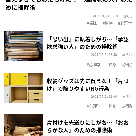
めに掃除術
2021/04/21 15:50
暮らし
掃除
性格
心理学
「思い出」に執着しがち…「承認
欲求強い人」のための掃除術
2021/04/21 15:50
暮らし
心理学
性格
掃除
収納グッズは先に買うな！「片づ
け」で陥りやすいNG行為
2021/04/21 11:00
暮らし
心理学
性格
掃除
片付けを先送りにしがち…「おお
らかな人」のための掃除術