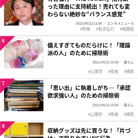
った理由に支持続出！売れても変
わらない絶妙な“バランス感覚”
2022/06/22 11:00
エンタメニュース
性格
有吉弘行
格闘技
6
備えすぎてものだらけに！「理論
派の人」のために掃除術
2021/04/21 15:50
暮らし
心理学
性格
掃除
7
「思い出」に執着しがち…「承認
欲求強い人」のための掃除術
2021/04/21 15:50
暮らし
心理学
性格
掃除
8
収納グッズは先に買うな！「片づ
け」で陥りやすいNG行為