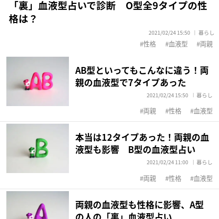
「裏」血液型占いで診断 O型全9タイプの性
格は？
2021/02/24 15:50
暮らし
性格
血液型
両親
AB型といってもこんなに違う！両
親の血液型で7タイプあった
2021/02/24 15:50
暮らし
両親
性格
血液型
本当は12タイプあった！両親の血
液型も影響 B型の血液型占い
2021/02/24 11:00
暮らし
両親
性格
血液型
両親の血液型も性格に影響、A型
の人の「裏」血液型占い