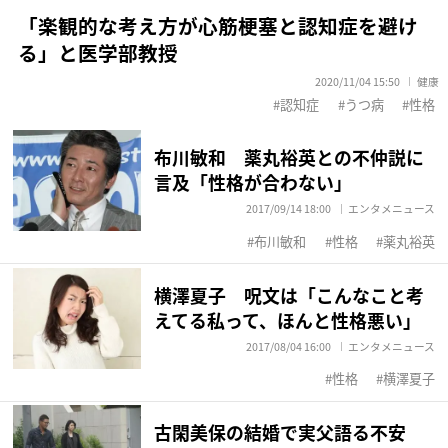
「楽観的な考え方が心筋梗塞と認知症を避け
る」と医学部教授
2020/11/04 15:50
健康
認知症
うつ病
性格
布川敏和 薬丸裕英との不仲説に
言及「性格が合わない」
2017/09/14 18:00
エンタメニュース
布川敏和
性格
薬丸裕英
横澤夏子 呪文は「こんなこと考
えてる私って、ほんと性格悪い」
2017/08/04 16:00
エンタメニュース
性格
横澤夏子
古閑美保の結婚で実父語る不安