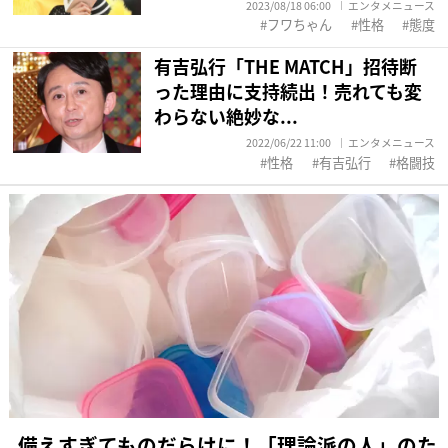
2023/08/18 06:00
エンタメニュース
フワちゃん
性格
態度
有吉弘行「THE MATCH」招待断
った理由に支持続出！売れても変
わらない絶妙な...
2022/06/22 11:00
エンタメニュース
性格
有吉弘行
格闘技
備えすぎてものだらけに！「理論派の人」のた