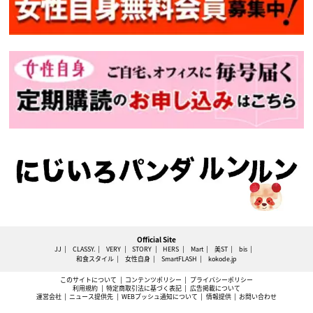
Official Site
JJ
CLASSY.
VERY
STORY
HERS
Mart
美ST
bis
和食スタイル
女性自身
SmartFLASH
kokode.jp
このサイトについて
コンテンツポリシー
プライバシーポリシー
利用規約
特定商取引法に基づく表記
広告掲載について
運営会社
ニュース提供先
WEBプッシュ通知について
情報提供
お問い合わせ