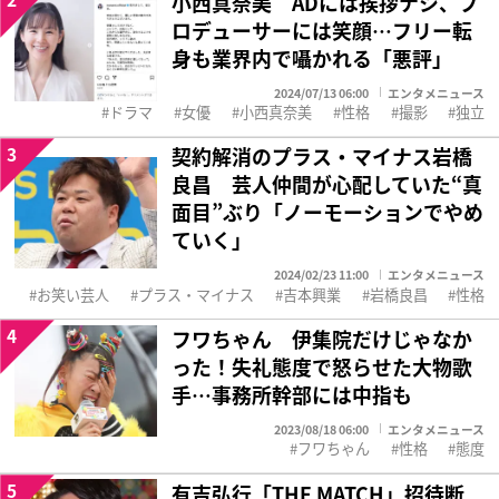
小西真奈美 ADには挨拶ナシ、プ
ロデューサーには笑顔…フリー転
身も業界内で囁かれる「悪評」
2024/07/13 06:00
エンタメニュース
ドラマ
女優
小西真奈美
性格
撮影
独立
3
契約解消のプラス・マイナス岩橋
良昌 芸人仲間が心配していた“真
面目”ぶり「ノーモーションでやめ
ていく」
2024/02/23 11:00
エンタメニュース
お笑い芸人
プラス・マイナス
吉本興業
岩橋良昌
性格
4
フワちゃん 伊集院だけじゃなか
った！失礼態度で怒らせた大物歌
手…事務所幹部には中指も
2023/08/18 06:00
エンタメニュース
フワちゃん
性格
態度
5
有吉弘行「THE MATCH」招待断