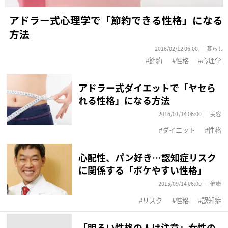
アドラー式心理学で「節約できる性格」になる
方法
2016/02/12 06:00
暮らし
節約
性格
心理学
アドラー式ダイエットで「ヤセら
れる性格」になる方法
2016/01/14 06:00
美容
ダイエット
性格
心配性、パン好き…認知症リスク
に関係する「ボケやすい性格」
2015/09/14 06:00
健康
リスク
性格
認知症
「明るい性格の人は注意」女性の