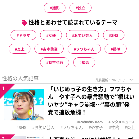
撮影
独立
性格とあわせて読まれているテーマ
ドラマ
女優
お笑い芸人
SNS
炎上
吉本興業
フワちゃん
掃除
有吉弘行
撮影
性格の人気記事
最終更新：2026/08/08 22:00
1
「いじめっ子の生き方」フワちゃ
ん やす子への暴言騒動で“根はい
いヤツ”キャラ崩壊…“裏の顔”発
覚で追放危機！
2024/08/05 16:25
エンタメニュース
SNS
お笑い芸人
フワちゃん
やす子
性格
炎上
2