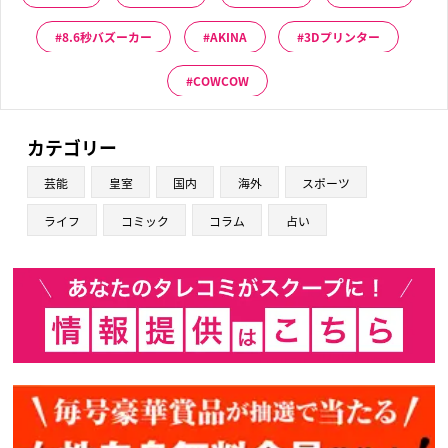
8.6秒バズーカー
AKINA
3Dプリンター
COWCOW
カテゴリー
芸能
皇室
国内
海外
スポーツ
ライフ
コミック
コラム
占い