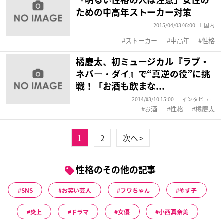
ための中高年ストーカー対策
2015/04/03 06:00
国内
ストーカー
中高年
性格
橘慶太、初ミュージカル『ラブ・
ネバー・ダイ』で“真逆の役”に挑
戦！「お酒も飲まな...
2014/03/10 15:00
インタビュー
お酒
性格
橘慶太
1
2
次へ >
性格のその他の記事
SNS
お笑い芸人
フワちゃん
やす子
炎上
ドラマ
女優
小西真奈美