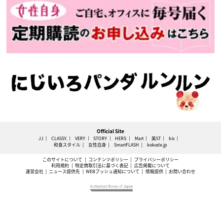
Official Site
JJ
CLASSY.
VERY
STORY
HERS
Mart
美ST
bis
和食スタイル
女性自身
SmartFLASH
kokode.jp
このサイトについて
コンテンツポリシー
プライバシーポリシー
利用規約
特定商取引法に基づく表記
広告掲載について
運営会社
ニュース提供先
WEBプッシュ通知について
情報提供
お問い合わせ