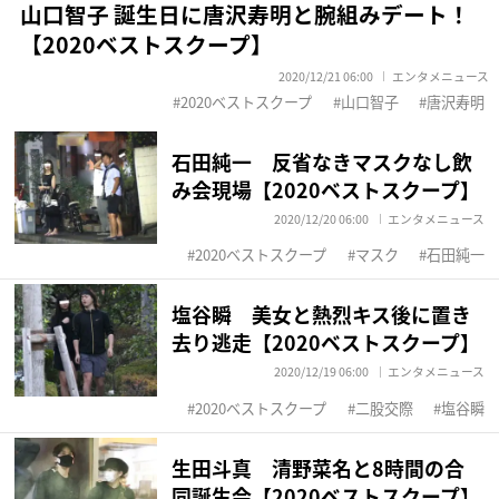
山口智子 誕生日に唐沢寿明と腕組みデート！
【2020ベストスクープ】
2020/12/21 06:00
エンタメニュース
2020ベストスクープ
山口智子
唐沢寿明
石田純一 反省なきマスクなし飲
み会現場【2020ベストスクープ】
2020/12/20 06:00
エンタメニュース
2020ベストスクープ
マスク
石田純一
塩谷瞬 美女と熱烈キス後に置き
去り逃走【2020ベストスクープ】
2020/12/19 06:00
エンタメニュース
2020ベストスクープ
二股交際
塩谷瞬
生田斗真 清野菜名と8時間の合
同誕生会【2020ベストスクープ】