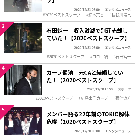
2020/12/31 06:00
エンタメニュース
2020ベストスクープ
鈴木京香
長谷川博己
3
石田純一 収入激減で別荘売却し
ていた！【2020ベストスクープ】
2020/12/31 06:00
エンタメニュース
2020ベストスクープ
コロナ禍
石田純一
4
カープ菊池 元CAと結婚してい
た！【2020ベストスクープ】
2020/12/30 15:50
スポーツ
2020ベストスクープ
広島東洋カープ
菊池涼介
5
メンバー語る22年前のTOKIO解体
危機【2020ベストスクープ】
2020/12/30 06:00
エンタメニュース