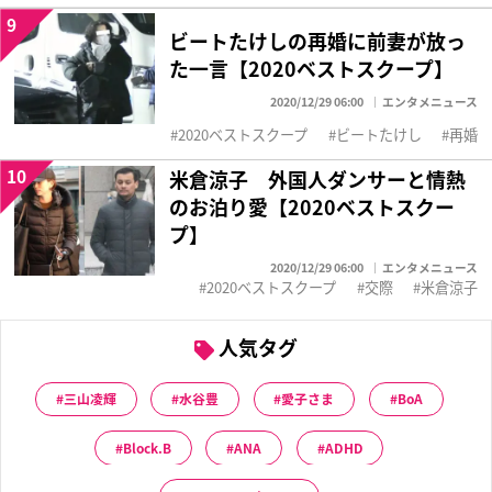
9
ビートたけしの再婚に前妻が放っ
た一言【2020ベストスクープ】
2020/12/29 06:00
エンタメニュース
2020ベストスクープ
ビートたけし
再婚
10
米倉涼子 外国人ダンサーと情熱
のお泊り愛【2020ベストスクー
プ】
2020/12/29 06:00
エンタメニュース
2020ベストスクープ
交際
米倉涼子
人気タグ
三山凌輝
水谷豊
愛子さま
BoA
Block.B
ANA
ADHD