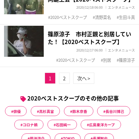
2020/12/18 06:00
エンタメニュース
2020ベストスクープ
清野菜名
生田斗真
篠原涼子 市村正親と別居してい
た！【2020ベストスクープ】
2020/12/17 06:00
エンタメニュース
2020ベストスクープ
別居
篠原涼子
1
2
次へ >
2020ベストスクープのその他の記事
俳優
高杉真宙
鈴木京香
長谷川博己
コロナ禍
石田純一
広島東洋カープ
菊池涼介
TOKIO
長瀬智也