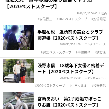
【2020ベストスクープ】
2020/12/26 06:00
国内
安倍晋三
2020ベストスクープ
安倍昭恵
手越祐也 退所前の美女とクラブ
豪遊姿【2020ベストスクープ】
2020/12/25 11:00
エンタメニュース
2020ベストスクープ
手越祐也
飲食店
浅野忠信 18歳年下女優と密着デ
ート【2020ベストスクープ】
2020/12/24 06:00
エンタメニュース
2020ベストスクープ
中田クルミ
浅野忠信
宮崎あおい 第2子妊娠でぽっこ
りお腹【2020ベストスクープ】