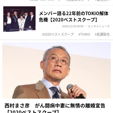
メンバー語る22年前のTOKIO解体
危機【2020ベストスクープ】
2020/12/30 06:00
エンタメニュース
2020ベストスクープ
TOKIO
長瀬智也
西村まさ彦 がん闘病中妻に無情の離婚宣告
【2020ベストスクープ】