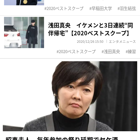
2020ベストスクープ
早稲田大学
羽生結弦
浅田真央 イケメンと3日連続“同
伴帰宅”【2020ベストスクープ】
2020/12/26 15:50
エンタメニュース
2020ベストスクープ
浅田真央
練習
昭恵夫人 毎年参加の祭り延期でヤケ酒