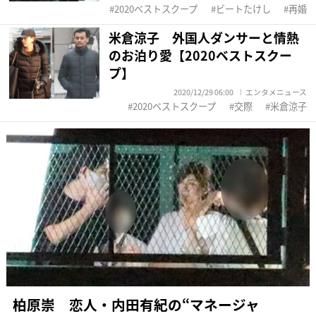
2020ベストスクープ
ビートたけし
再婚
米倉涼子 外国人ダンサーと情熱
のお泊り愛【2020ベストスクー
プ】
2020/12/29 06:00
エンタメニュース
2020ベストスクープ
交際
米倉涼子
柏原崇 恋人・内田有紀の“マネージャ