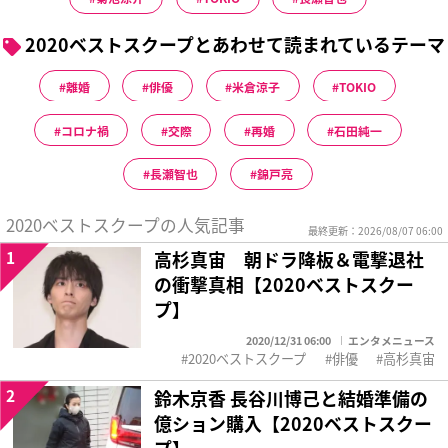
2020ベストスクープとあわせて読まれているテーマ
離婚
俳優
米倉涼子
TOKIO
コロナ禍
交際
再婚
石田純一
長瀬智也
錦戸亮
2020ベストスクープの人気記事
最終更新：2026/08/07 06:00
1
高杉真宙 朝ドラ降板＆電撃退社
の衝撃真相【2020ベストスクー
プ】
2020/12/31 06:00
エンタメニュース
2020ベストスクープ
俳優
高杉真宙
2
鈴木京香 長谷川博己と結婚準備の
億ション購入【2020ベストスクー
プ】