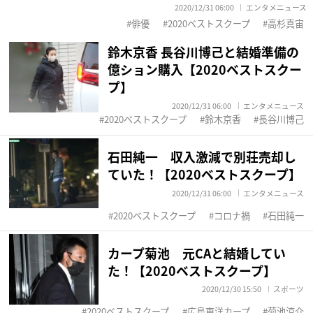
2020/12/31 06:00
エンタメニュース
俳優
2020ベストスクープ
高杉真宙
鈴木京香 長谷川博己と結婚準備の
億ション購入【2020ベストスクー
プ】
2020/12/31 06:00
エンタメニュース
2020ベストスクープ
鈴木京香
長谷川博己
石田純一 収入激減で別荘売却し
ていた！【2020ベストスクープ】
2020/12/31 06:00
エンタメニュース
2020ベストスクープ
コロナ禍
石田純一
カープ菊池 元CAと結婚してい
た！【2020ベストスクープ】
2020/12/30 15:50
スポーツ
2020ベストスクープ
広島東洋カープ
菊池涼介