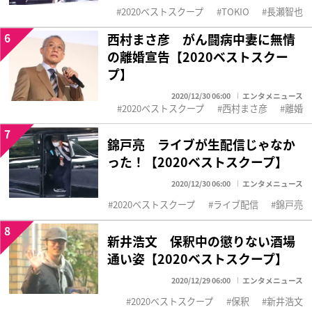
2020ベストスクープ
TOKIO
長瀬智也
6
西村まさ彦 がん闘病中妻に無情
の離婚宣告【2020ベストスクー
プ】
2020/12/30 06:00
エンタメニュース
2020ベストスクープ
西村まさ彦
離婚
7
錦戸亮 ライブが生配信じゃなか
った！【2020ベストスクープ】
2020/12/30 06:00
エンタメニュース
2020ベストスクープ
ライブ配信
錦戸亮
8
新井浩文 保釈中の懲りない酒場
通い姿【2020ベストスクープ】
2020/12/29 06:00
エンタメニュース
2020ベストスクープ
保釈
新井浩文