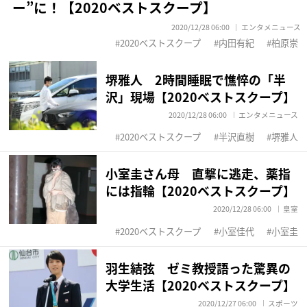
ー”に！【2020ベストスクープ】
2020/12/28 06:00
エンタメニュース
2020ベストスクープ
内田有紀
柏原崇
堺雅人 2時間睡眠で憔悴の「半
沢」現場【2020ベストスクープ】
2020/12/28 06:00
エンタメニュース
2020ベストスクープ
半沢直樹
堺雅人
小室圭さん母 直撃に逃走、薬指
には指輪【2020ベストスクープ】
2020/12/28 06:00
皇室
2020ベストスクープ
小室佳代
小室圭
羽生結弦 ゼミ教授語った驚異の
大学生活【2020ベストスクープ】
2020/12/27 06:00
スポーツ