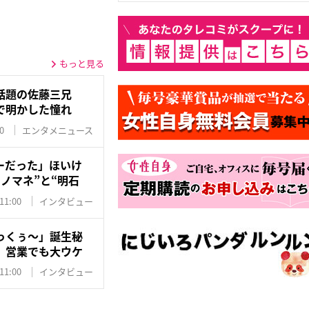
もっと見る
話題の佐藤三兄
で明かした憧れ
0
エンタメニュース
ーだった」ほいけ
ノマネ”と“明石
11:00
インタビュー
っくぅ〜」誕生秘
 営業でも大ウケ
11:00
インタビュー