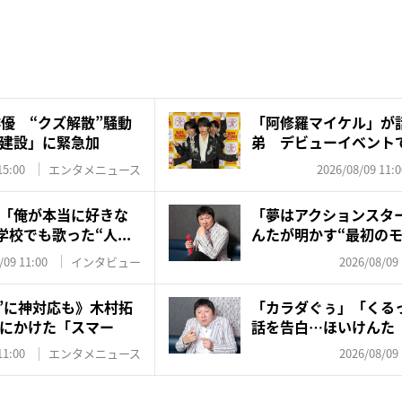
俳優 “クズ解散”騒動
「阿修羅マイケル」が
建設」に緊急加
弟 デビューイベント
の“レジ...
15:00
エンタメニュース
2026/08/09 11:0
「俺が本当に好きな
「夢はアクションスタ
学校でも歌った“人...
んたが明かす“最初のモ
家...
/09 11:00
インタビュー
2026/08/09 
優”に神対応も》木村拓
「カラダぐぅ」「くる
にかけた「スマー
話を告白…ほいけんた
で年...
11:00
エンタメニュース
2026/08/09 