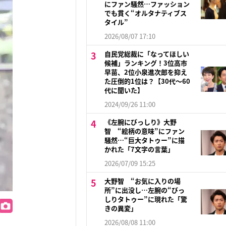
にファン騒然…ファッション
でも貫く“オルタナティブス
タイル”
2026/08/07 17:10
自民党総裁に「なってほしい
候補」ランキング！3位高市
早苗、2位小泉進次郎を抑え
た圧倒的1位は？【30代〜60
代に聞いた】
2024/09/26 11:00
《左腕にびっしり》大野
智 “絵柄の意味”にファン
騒然…“巨大タトゥー”に描
かれた「7文字の言葉」
2026/07/09 15:25
大野智 “お気に入りの場
所”に出没し…左腕の“びっ
しりタトゥー”に現れた「驚
きの異変」
2026/08/08 11:00