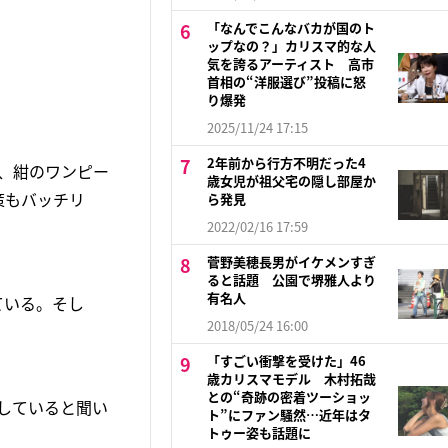
「なんでこんなバカが国のト
ップなの？」カリスマ的な人
気を誇るアーティスト 高市
首相の“洋服選び”投稿に怒
り爆発
2025/11/24 17:15
2年前から行方不明だった4
、紺のワンピー
歳女児が祖父宅の隠し部屋か
策もバッチリ
ら発見
2022/02/16 17:59
菅野美穂長男がイケメンすぎ
ると話題 公園で堺雅人より
有名人
ている。そし
2018/05/24 16:00
「すごい衝撃を受けた」46
歳カリスマモデル 木村拓哉
との“奇跡の密着ツーショッ
していると聞い
ト”にファン騒然…近年はタ
トゥー姿も話題に