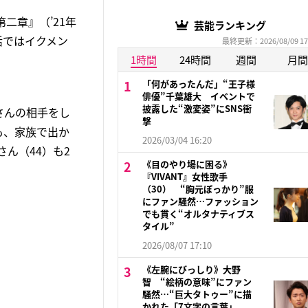
二章』（’21年
芸能ランキング
活ではイクメン
最終更新：2026/08/09 17
1時間
24時間
週間
月間
「何があったんだ」“王子様
俳優”千葉雄大 イベントで
披露した“激変姿”にSNS衝
さんの相手をし
撃
も、家族で出か
2026/03/04 16:20
ん（44）も2
《目のやり場に困る》
『VIVANT』女性歌手
（30） “胸元ぽっかり”服
にファン騒然…ファッション
でも貫く“オルタナティブス
タイル”
2026/08/07 17:10
《左腕にびっしり》大野
智 “絵柄の意味”にファン
騒然…“巨大タトゥー”に描
かれた「7文字の言葉」