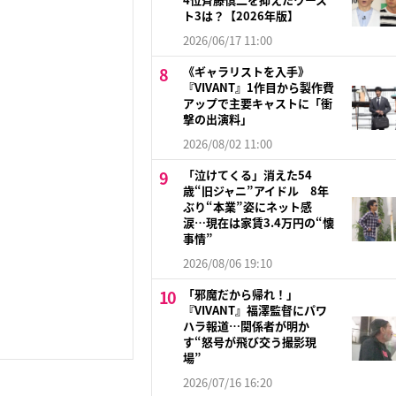
ト3は？【2026年版】
2026/06/17 11:00
《ギャラリストを入手》
『VIVANT』1作目から製作費
アップで主要キャストに「衝
撃の出演料」
2026/08/02 11:00
「泣けてくる」消えた54
歳“旧ジャニ”アイドル 8年
ぶり“本業”姿にネット感
涙…現在は家賃3.4万円の“懐
事情”
2026/08/06 19:10
「邪魔だから帰れ！」
『VIVANT』福澤監督にパワ
ハラ報道…関係者が明か
す“怒号が飛び交う撮影現
場”
2026/07/16 16:20