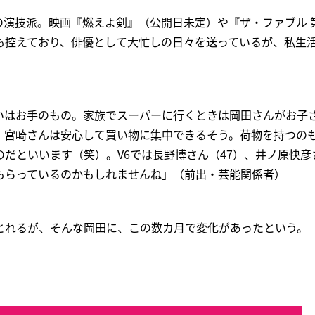
演技派。映画『燃えよ剣』（公開日未定）や『ザ・ファブル 第
も控えており、俳優として大忙しの日々を送っているが、私生
いはお手のもの。家族でスーパーに行くときは岡田さんがお子
で、宮崎さんは安心して買い物に集中できるそう。荷物を持つの
だといいます（笑）。V6では長野博さん（47）、井ノ原快彦さ
をもらっているのかもしれませんね」（前出・芸能関係者）
とれるが、そんな岡田に、この数カ月で変化があったという。