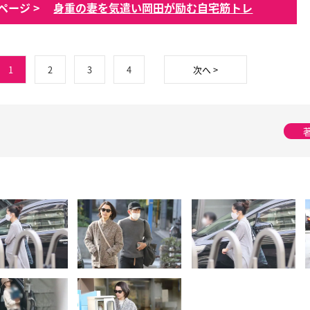
ページ >
身重の妻を気遣い岡田が励む自宅筋トレ
1
2
3
4
次へ >