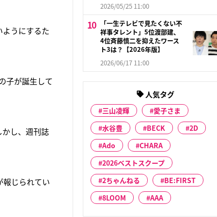
2026/05/25 11:00
「一生テレビで見たくない不
いようにするた
祥事タレント」5位渡部建、
4位斉藤慎二を抑えたワース
ト3は？【2026年版】
2026/06/17 11:00
男の子が誕生して
人気タグ
三山凌輝
愛子さま
水谷豊
BECK
2D
しかし、週刊誌
Ado
CHARA
2026ベストスクープ
2ちゃんねる
BE:FIRST
が報じられてい
8LOOM
AAA