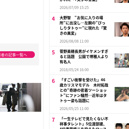
2026/07/09 15:25
大野智 “お気に入りの場
所”に出没し…左腕の“びっ
しりタトゥー”に現れた「驚
きの異変」
2026/08/08 11:00
菅野美穂長男がイケメンすぎ
著者の記事一覧へ
ると話題 公園で堺雅人より
有名人
2018/05/24 16:00
「すごい衝撃を受けた」46
歳カリスマモデル 木村拓哉
との“奇跡の密着ツーショッ
ト”にファン騒然…近年はタ
トゥー姿も話題に
2026/05/25 11:00
「一生テレビで見たくない不
祥事タレント」5位渡部建、
4位斉藤慎二を抑えたワース