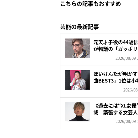
こちらの記事もおすすめ
芸能の最新記事
元天才子役の44歳
が物議の「ガッポリ
入…...
2026/08/09 
ほいけんたが明かす
曲BEST3」1位は小
2026/08
《過去には“XL女
哉 緊張する女芸人
ト...
2026/08/09 