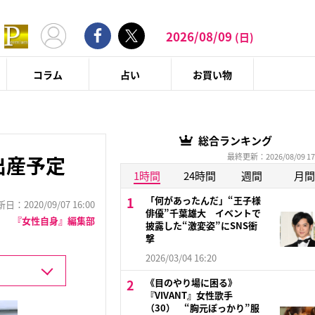
2026/08/09
(日)
コラム
占い
お買い物
総合ランキング
最終更新：2026/08/09 17
出産予定
1時間
24時間
週間
月間
「何があったんだ」“王子様
：2020/09/07 16:00
俳優”千葉雄大 イベントで
『女性自身』編集部
披露した“激変姿”にSNS衝
撃
2026/03/04 16:20
《目のやり場に困る》
『VIVANT』女性歌手
（30） “胸元ぽっかり”服