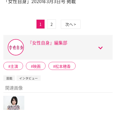
「女性自身」2020年3月3日号 掲載
1
2
次へ >
『女性自身』編集部
主演
映画
松本穂香
芸能
インタビュー
関連画像