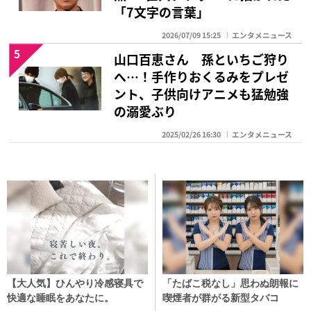
「7文字の言葉」
2026/07/09 15:25
エンタメニュース
5
山口百恵さん 孫といちご狩り
へ…！手作りおくるみをプレゼ
ント、子供向けアニメも猛勉強
の溺愛ぶり
2025/02/26 16:30
エンタメニュース
【大人気】ひんやり冷感寝具で
「たばこ税なし」思わぬ朗報に
快適な睡眠をあなたに。
喫煙者が群がる新型タバコ