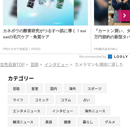
カネボウの酵素研究がつるすべ肌に導く！sui
『カートン買い、ダ
saiの毛穴ケア・角質ケア
万円節約の新型タ
PR(カネボウ化粧品｜VOCE)
PR(株式会社HAL)
Recommended by
女性自身TOP
>
芸能
>
インタビュー
>
カメラマンも演技に涙した！
カテゴリー
芸能
皇室
国内
海外
スポーツ
ライフ
コミック
コラム
占い
エンタメニュース
インタビュー
海外ニュース
韓流ニュース
美容
健康
暮らし
グルメ