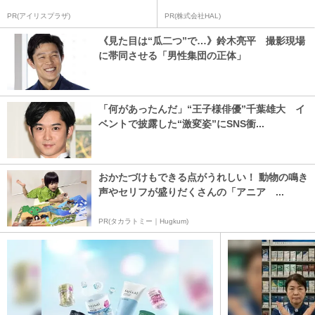
PR(アイリスプラザ)
PR(株式会社HAL)
《見た目は“瓜二つ”で…》鈴木亮平 撮影現場
に帯同させる「男性集団の正体」
「何があったんだ」“王子様俳優”千葉雄大 イ
ベントで披露した“激変姿”にSNS衝...
おかたづけもできる点がうれしい！ 動物の鳴き
声やセリフが盛りだくさんの「アニア ...
PR(タカラトミー｜Hugkum)