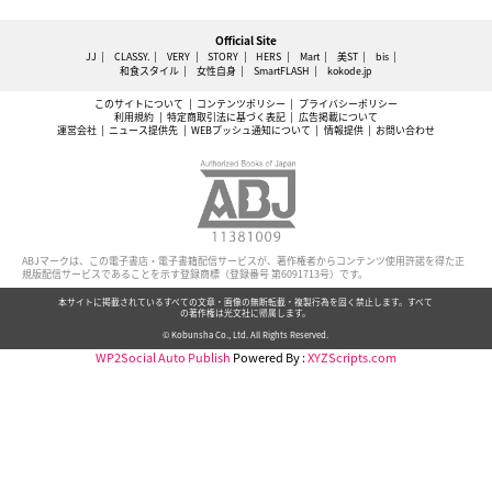
Official Site
JJ
CLASSY.
VERY
STORY
HERS
Mart
美ST
bis
和食スタイル
女性自身
SmartFLASH
kokode.jp
このサイトについて
コンテンツポリシー
プライバシーポリシー
利用規約
特定商取引法に基づく表記
広告掲載について
運営会社
ニュース提供先
WEBプッシュ通知について
情報提供
お問い合わせ
ABJマークは、この電子書店・電子書籍配信サービスが、著作権者からコンテンツ使用許諾を得た正
規版配信サービスであることを示す登録商標（登録番号 第6091713号）です。
本サイトに掲載されているすべての文章・画像の無断転載・複製行為を固く禁止します。すべて
の著作権は光文社に帰属します。
© Kobunsha Co., Ltd. All Rights Reserved.
WP2Social Auto Publish
Powered By :
XYZScripts.com