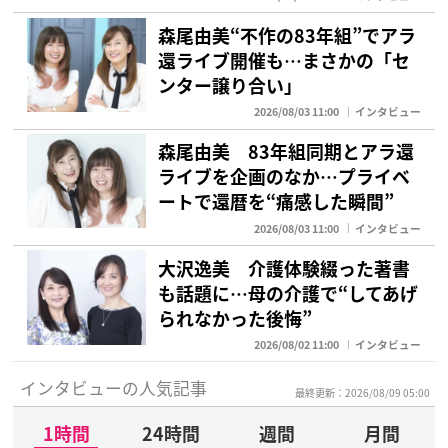
森尾由美“不作の83年組”でアラ
還ライブ開催も…まさかの「セ
ンター譲り合い」
2026/08/03 11:00
インタビュー
森尾由美 83年組同期とアラ還
ライブを企画のなか…プライベ
ートで還暦を“痛感した瞬間”
2026/08/03 11:00
インタビュー
大沢逸美 介護体験綴った著書
も話題に…母の介護で“してあげ
られなかった後悔”
2026/08/02 11:00
インタビュー
インタビューの人気記事
最終更新：2026/08/09 05:00
1時間
24時間
週間
月間