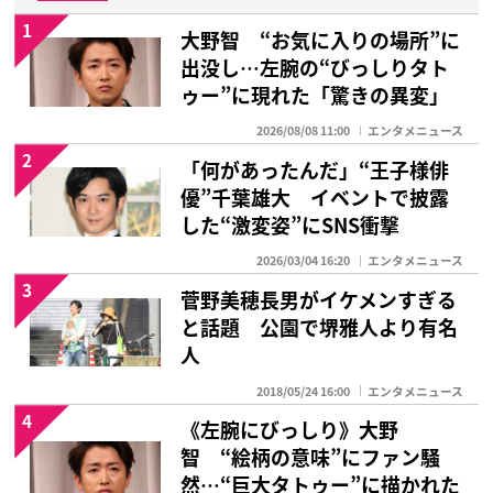
1
大野智 “お気に入りの場所”に
出没し…左腕の“びっしりタト
ゥー”に現れた「驚きの異変」
2026/08/08 11:00
エンタメニュース
2
「何があったんだ」“王子様俳
優”千葉雄大 イベントで披露
した“激変姿”にSNS衝撃
2026/03/04 16:20
エンタメニュース
3
菅野美穂長男がイケメンすぎる
と話題 公園で堺雅人より有名
人
2018/05/24 16:00
エンタメニュース
4
《左腕にびっしり》大野
智 “絵柄の意味”にファン騒
然…“巨大タトゥー”に描かれた