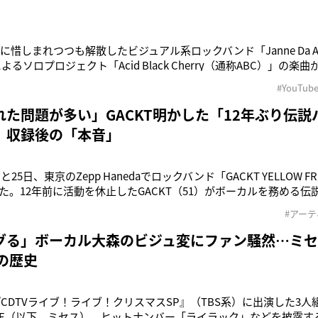
に惜しまれつつも解散したビジュアル系ロックバンド「Janne Da 
によるソロプロジェクト「Acid Black Cherry（通称ABC）」の楽曲
えたことが話題になっている。Janne Da Arcは99年5月にシングル
#YouTub
ー。07年から約12年間活動休止していたが、19年3
れた問題が多い」GACKT明かした「12年ぶり伝
』収録後の「本音」
と25日、東京のZepp Hanedaでロックバンド「GACKT YELLOW FRI
た。12年前に活動を休止したGACKT（51）がボーカルを務める
員仮面姿で、GACKTだけが顔をあらわにしている。記者が潜入した
#アー
CKTは「待たせたな！」と12年ぶりの復活をアピール。その呼びか
グる」ボーカル大森のビジュ変にファン騒然…ミ
の歴史
『CDTVライブ！ライブ！クリスマスSP』（TBS系）に出演した3人組
APPLE（以下、ミセス）。ヒットナンバー「ライラック」などを披露