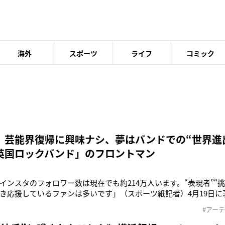
海外
スポーツ
ライフ
コミック
 芸能界復帰に興味ナシ、夢はバンドでの“世界進
英国ロックバンド」のフロントマン
インスタのフォロワー数は現在でも約214万人います。“表現者”“
き応援しているファンは多いです」（スポーツ紙記者）4月19日に
たバイクレースの大会で2位に輝いた元TOKIOの長瀬智也（47）
#アー
faj主催クラブマンロードレースが開催されます。A.V.C.C.のFSC