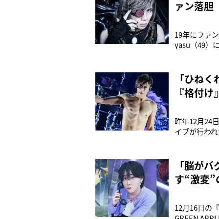
ァン落胆
19年にファン
yasu（49）
楽サイトから消
ジャーデビュ
「ひねく
『格付け
昨年12月24日
イブが行われ
やドラムは全
客の前でGA
「脳がバ
す“激変”
12月16日の
GREEN 