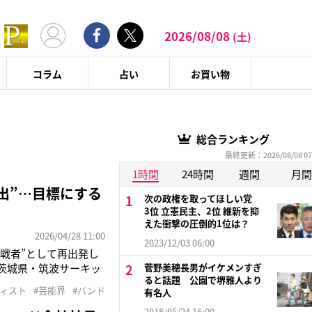
2026/08/08
(土)
コラム
占い
お買い物
総合ランキング
最終更新：2026/08/08 07
1時間
24時間
週間
月間
出”…目標にする
次の政権を取ってほしい党
3位 立憲民主、2位 維新を抑
えた衝撃の圧倒的1位は？
2026/04/28 11:00
2023/12/03 06:00
挑戦者”として再出発し
茨城県・筑波サーキッ
菅野美穂長男がイケメンすぎ
ると話題 公園で堺雅人より
。長瀬は自身のインスタ
ティスト
#芸能界
#バンド
有名人
RクラスでのレースにCH
2018/05/24 16:00