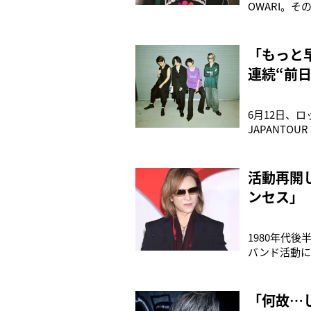
OWARI。
している人気バ
調不良だった
「もっと
連続“前
6月12日、ロ
JAPANT
喉の不調を訴
されていた。公
活動再開
ンセス」「
1980年代
バンド活動に
1987年にシ
パンク・ロッ
文化に
「何故…