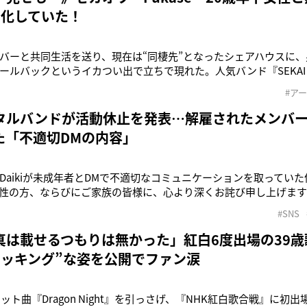
”化していた！
バーと共同生活を送り、現在は“同棲先”となったシェアハウスに
ールバックというイカつい出で立ちで現れた。人気バンド『SEKAI N
ボーカル・Fukase（40）だ。セカオワはメンバー全員で“セカオ
#ア
スで暮らしていたが、Fukase以外のメンバーが既婚者になったこ
タルバンドが活動休止を発表…解雇されたメンバ
た「不適切DMの内容」
Daikiが未成年者とDMで不適切なコミュニケーションを取ってい
性の方、ならびにご家族の皆様に、心より深くお詫び申し上げます》
はメタルコアバンドの「Crossfaith」だ。同バンドは2006年
#SNS
2009年には1stアルバムをリリース。海外での活動を中心とし、
真は載せるつもりは無かった」紅白6度出場の39
ョッキング”な姿を公開でファン涙
ヒット曲『Dragon Night』を引っさげ、『NHK紅白歌合戦』に初出場