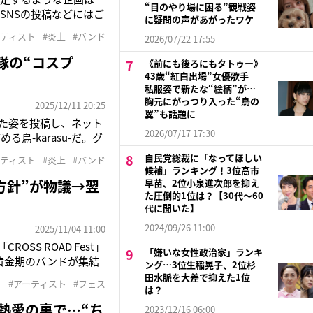
“目のやり場に困る”観戦姿
SNSの投稿などにはご
に疑問の声があがったワケ
冒涜したと批判され活
ーティスト
#炎上
#バンド
2026/07/22 17:55
ス『Output』は16
隊の“コスプ
《前にも後ろにもタトゥー》
43歳“紅白出場”女優歌手
私服姿で新たな“絵柄”が…
胸元にがっつり入った“鳥の
2025/12/11 20:25
翼”も話題に
した姿を投稿し、ネット
2026/07/17 17:30
-karasu-だ。グ
イブをおこなってい
自民党総裁に「なってほしい
ーティスト
#炎上
#バンド
ギニョル。その公演名
候補」ランキング！3位高市
方針”が物議→翌
早苗、2位小泉進次郎を抑え
た圧倒的1位は？【30代〜60
代に聞いた】
2024/09/26 11:00
2025/11/04 11:00
SS ROAD Fest」
「嫌いな女性政治家」ランキ
ル系黄金期のバンドが集結
ング…3位生稲晃子、2位杉
emuら5組、そして2日目に
田水脈を大差で抑えた1位
ト
#アーティスト
#フェス
は？
と熱愛の裏で…“ち
2023/12/16 06:00