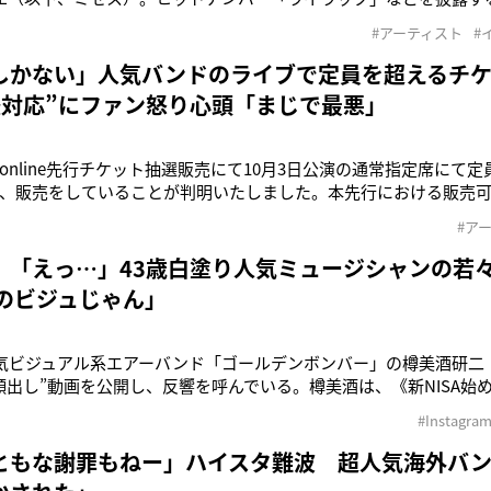
）のヘアスタイルにファンの注目が集まったようだ。最近の大森は
#アーティスト
#
番だが、今回のステージでは珍しく前髪を下して登場。オフショ
しかない」人気バンドのライブで定員を超えるチ
後対応”にファン怒り心頭「まじで最悪」
online先行チケット抽選販売にて10月3日公演の通常指定席にて
、販売をしていることが判明いたしました。本先行における販売
が原因です。お客様、sukekiyo様、所属事務所様には多大なるご
#ア
び申し上げます》9月17日、ミュージシャンのライブチケットなど
n
」「えっ…」43歳白塗り人気ミュージシャンの若々
代のビジュじゃん」
人気ビジュアル系エアーバンド「ゴールデンボンバー」の樽美酒研二
顔出し”動画を公開し、反響を呼んでいる。樽美酒は、《新NISA始
みました》というコメントとともに、ソロ楽曲『新NISA始めます
#Instagra
を投稿。自身が作詞作曲した新曲を熱く歌い上げる姿を披露した。
おなじみの
ともな謝罪もねー」ハイスタ難波 超人気海外バン