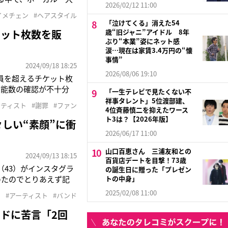
2026/02/12 11:00
髪を分けて額を出した
イメチェン
#ヘアスタイル
ットを投稿した自身の
「泣けてくる」消えた54
ケット枚数を販
歳“旧ジャニ”アイドル 8年
ぶり“本業”姿にネット感
涙…現在は家賃3.4万円の“懐
事情”
2024/09/18 18:25
2026/08/06 19:10
定員を超えるチケット枚
可能数の確認が不十分
「一生テレビで見たくない不
迷惑をおかけしますこ
祥事タレント」5位渡部建、
ーティスト
#謝罪
#ファン
を販売するサイト
4位斉藤慎二を抑えたワース
ト3は？【2026年版】
しい“素顔”に衝
2026/06/17 11:00
山口百恵さん 三浦友和との
2024/09/13 18:15
百貨店デートを目撃！73歳
（43）がインスタグラ
の誕生日に贈った「プレゼン
めたのでとりあえず記
トの中身」
。』のミュージックビ
2025/02/08 11:00
m
#アーティスト
#バンド
バンドでの活動時は白
ドに苦言「2回