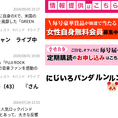
2024/09/05 15:17
日に自身のXで、米国の
風靡した「GREEN
メリカン・イディオッ
ティスト
#バンド
#ライブ
ク・アルバム賞」を受
シャン ライブ中
2024/08/01 19:00
UJI ROCK
くの音楽ファンを感動の
まった。というのも、フ
ティスト
#バンド
#ライブ
オーディエンスがルー
（43） 『さん
2024/07/24 13:53
した人気ロックバンド
出演とあって、大きな反響