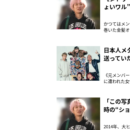
ょいワル
かつてはメン
巻いた金髪オ
セカオワ）の
たシェアハウ
で暮
日本人メ
送ってい
《元メンバー
に遭われた女
こう謝罪したの
て結成され、
やメ
「この写
時の“シ
2014年、大