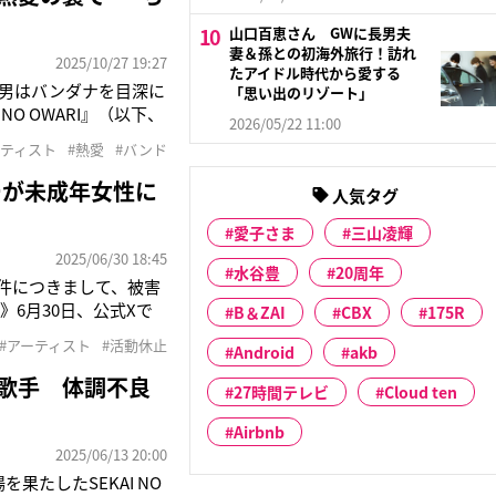
山口百恵さん GWに長男夫
妻＆孫との初海外旅行！訪れ
2025/10/27 19:27
たアイドル時代から愛する
、男はバンダナを目深に
「思い出のリゾート」
O OWARI』（以下、
2026/05/22 11:00
ワハウス”と名付けられ
ーティスト
#熱愛
#バンド
とで現在は主に彼が1人
ーが未成年女性に
人気タグ
愛子さま
三山凌輝
2025/06/30 18:45
水谷豊
20周年
た件につきまして、被害
6月30日、公式Xで
B＆ZAI
CBX
175R
に大阪で5人組バンドとし
#アーティスト
#活動休止
Android
akb
イギリスのロック専門誌
歳歌手 体調不良
27時間テレビ
Cloud ten
Airbnb
2025/06/13 20:00
を果たしたSEKAI NO