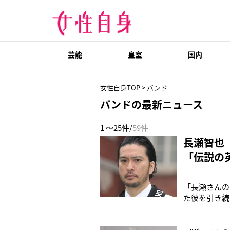
芸能
皇室
国内
女性自身TOP
>
バンド
バンドの最新ニュース
1 ～25件/
59件
長瀬智也
「伝説の
「長瀬さんの
た彼を引き続
トで開催され
グラムに《mc