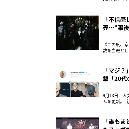
森元貴（28
スタイルが定
インスタグ
「不信感
売…“事
《この度、京
数を当選とし
であったこと
とを深くお詫
「TicketTow
「マジ？
撃「20
9月13日、
ムを更新。“
念に歌にして
デオ（MV）
塗りメイクが
「誰もま