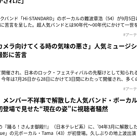
かされた」
クバンド「Hi-STANDARD」のボーカルの難波章浩（54）が9月5
に苦言を呈した。超人気バンドとは90年代〜00年代にかけて一世を
と。’87年に結成し、’05年の第47回グラミー賞では、アルバム『ア
#アー
・ロック・バンドとしては初となる、グラミー賞の「最優秀ロッ
カメラ向けてくる時の気味の悪さ」人気ミュージ
撮影に苦言
めて開催され、日本のロック・フェスティバルの先駆けとして知られる「F
AL」。今年は7月26日から28日にかけて3日間にわたって開催され、多
だ。しかし感動だけでなく、今年は物議を醸した点にも注目が集
#アー
演アーティストの撮影や録音、録画行為を禁止しているが、一部の
画
」メンバー不祥事で解散した人気バンド・ボーカル
初登場で見せた“現在の姿”に視聴者騒然
送の『踊る！さんま御殿!!』（日本テレビ系）に、’04年3月に解散
ic Blue」の元ボーカル・Tama（43）が初登場。久しぶりの地上波