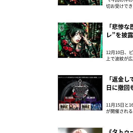
切お受けでき
配慮ください
動休止を発表
日に改めて公
「悲惨な
レ”を披
12月10日
上で波紋が広
ランギニョル
る。12月1
は「ひめゆり
「返金し
日に撤回
11月15日と
が開催される。
するフェスだ。先
はPENICILLI
《タトゥー