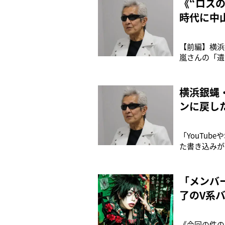
《“ロス
時代に中
【前編】横浜
嵐さんの「遺
来実に40年
後、John
「
横浜銀蝿
ンに戻し
「YouTub
た書き込みが
てのソロツア
ろです」こう
せ、1
「メンバ
了のV系
《今回の件の