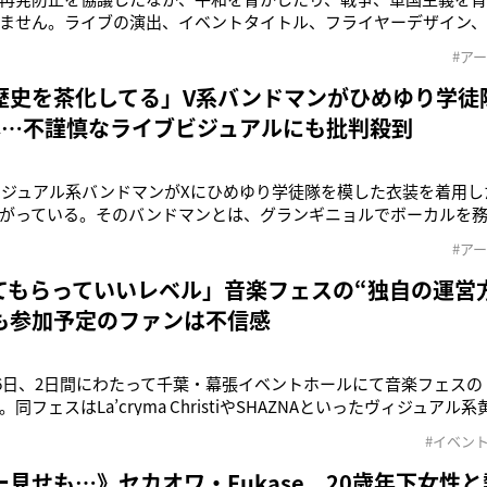
ません。ライブの演出、イベントタイトル、フライヤーデザイン、
》4人組ビジュアル系バンド・グランギニョルがひめゆり学徒隊を
#ア
。12月10日～12日にライブを開催していた那覇市内の老舗ライブハウ
式Xで
歴史を茶化してる」V系バンドマンがひめゆり学徒
露…不謹慎なライブビジュアルにも批判殺到
、ビジュアル系バンドマンがXにひめゆり学徒隊を模した衣装を着用
がっている。そのバンドマンとは、グランギニョルでボーカルを務める烏
は今年10月から活動をスタートさせたバンドで、東京を中心にラ
#ア
0日から12日まで沖縄で単独公演を三日連続でおこなう予定のグラン
学徒隊
てもらっていいレベル」音楽フェスの“独自の運営
も参加予定のファンは不信感
16日、2日間にわたって千葉・幕張イベントホールにて音楽フェスの「CRO
同フェスはLa’cryma ChristiやSHAZNAといったヴィジュア
述の2バンドのほかに1日目にはPlastic TreeやPsycho le C
#イベン
NやFANTASTIC◇CIRCU
見せも…》セカオワ・Fukase 20歳年下女性