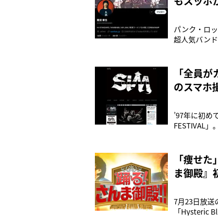
もスッポ
パンク・ロッ
超人気バンド
DAY」のこ
ト』でパンク
賞。’1
「全員が
のスマホ
’97年に初
FESTIV
渦に巻き込ん
ジロックは出
ルを破って動
「痩せた
ま御殿』
7月23日放
「Hyster