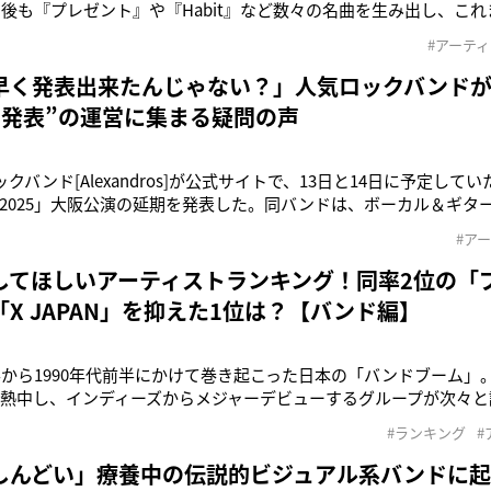
その後も『プレゼント』や『Habit』など数々の名曲を生み出し、こ
ンドのボーカル・Fukase（39）が6月13日、自身のInstagra
#アーテ
ことを明かし、そのときの自身の写真を公開した。Fukaseと
早く発表出来たんじゃない？」人気ロックバンドが
日発表”の運営に集まる疑問の声
ックバンド[Alexandros]が公式サイトで、13日と14日に予定していた
OUR 2025」大阪公演の延期を発表した。同バンドは、ボーカル＆ギタ
えたため、7日の東京公演も開催前日の6日に延期が発表されてお
#ア
式サイトでは《先般ご案内いたしましたZepp Haneda （TOKYO
してほしいアーティストランキング！同率2位の「プ
X JAPAN」を抑えた1位は？【バンド編】
後半から1990年代前半にかけて巻き起こった日本の「バンドブーム
熱中し、インディーズからメジャーデビューするグループが次々と
ングル『リンダリンダ』でメジャーデビューしたTHE BLUE HEAR
#ランキング
#
クスタイルが人気に。ほかにもBOOWYやUNICORNなど数多く
しんどい」療養中の伝説的ビジュアル系バンドに起