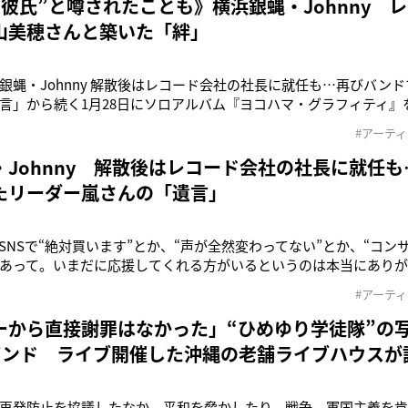
の彼氏”と噂されたことも》横浜銀蝿・Johnny 
山美穂さんと築いた「絆」
銀蝿・Johnny 解散後はレコード会社の社長に就任も…再びバン
言」から続く1月28日にソロアルバム『ヨコハマ・グラフィティ』を
ぶりにソロ活動を再開させた横浜銀蝿のJohnnyさん（67）。’83
#アーテ
nyさんはキングレコードに入社。そこで親交を深めたのが中山美穂さ
・Johnny 解散後はレコード会社の社長に就任
たリーダー嵐さんの「遺言」
eやSNSで“絶対買います”とか、“声が全然変わってない”とか、“コ
あって。いまだに応援してくれる方がいるというのは本当にありが
ーも控えているので、期待に応えられるライブにしたいなと思って
#アーテ
語ったのは横浜銀蝿のJohnnyさん（67）。’85年以来、実に40
ーから直接謝罪はなかった」“ひめゆり学徒隊”の
バンド ライブ開催した沖縄の老舗ライブハウスが
再発防止を協議したなか、平和を脅かしたり、戦争、軍国主義を