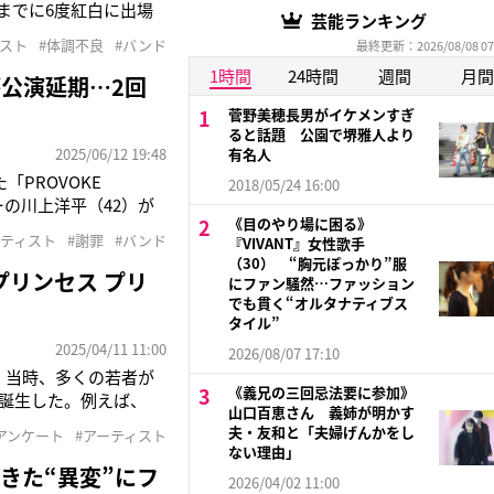
れまでに6度紅白に出場
芸能ランキング
mを更新。この2年間、体
ィスト
#体調不良
#バンド
最終更新：2026/08/08 07
1時間
24時間
週間
月間
公演延期…2回
菅野美穂長男がイケメンすぎ
ると話題 公園で堺雅人より
2025/06/12 19:48
有名人
「PROVOKE
2018/05/24 16:00
ーの川上洋平（42）が
《目のやり場に困る》
り、急性声帯炎と診断
ーティスト
#謝罪
#バンド
『VIVANT』女性歌手
） 公演
（30） “胸元ぽっかり”服
リンセス プリ
にファン騒然…ファッション
でも貫く“オルタナティブス
タイル”
2025/04/11 11:00
2026/08/07 17:10
」。当時、多くの若者が
《義兄の三回忌法要に参加》
誕生した。例えば、
山口百恵さん 義姉が明かす
TSは、エネルギッシュな
夫・友和と「夫婦げんかをし
アンケート
#アーティスト
のバンドがこれまで若者
ない理由」
きた“異変”にフ
2026/04/02 11:00