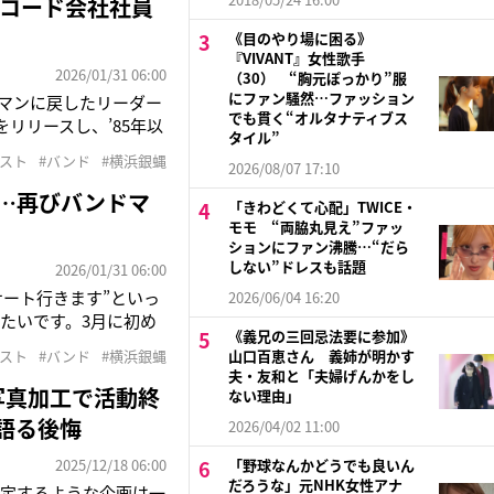
レコード会社社員
《目のやり場に困る》
『VIVANT』女性歌手
2026/01/31 06:00
（30） “胸元ぽっかり”服
にファン騒然…ファッション
ドマンに戻したリーダー
でも貫く“オルタナティブス
リリースし、’85年以
タイル”
年末に横浜銀蝿が解散した
ィスト
#バンド
#横浜銀蝿
2026/08/07 17:10
ん（享年54）だった。
も…再びバンドマ
「きわどくて心配」TWICE・
モモ “両脇丸見え”ファッ
ションにファン沸騰…“だら
しない”ドレスも話題
2026/01/31 06:00
ンサート行きます”といっ
2026/06/04 16:20
たいです。3月に初め
《義兄の三回忌法要に参加》
日々精進しているとこ
ィスト
#バンド
#横浜銀蝿
山口百恵さん 義姉が明かす
年ぶりにソロ活動を再開さ
夫・友和と「夫婦げんかをし
写真加工で活動終
ない理由」
語る後悔
2026/04/02 11:00
2025/12/18 06:00
「野球なんかどうでも良いん
だろうな」元NHK女性アナ
肯定するような企画は一