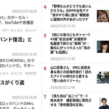
「野球なんかどうでも良いん
だろうな」元NHK女性アナ
2025/01/07 20:20
“目のやり場に困る”観戦姿
Arc」のボーカル・
に疑問の声があがったワケ
が、YouTubeや各種音
2026/07/22 17:55
『RED ZONE』でメ
e
#アーティスト
#バンド
《前にも後ろにもタトゥー》
説バンド復活」と
43歳“紅白出場”女優歌手
私服姿で新たな“絵柄”が…
胸元にがっつり入った“鳥の
翼”も話題に
2025/01/01 21:00
2026/07/17 17:30
ED CHICKENz」のラ
伝説のバンドだ。ギター
山口百恵さん GWに長男夫
のは25日。大勢の観
妻＆孫との初海外旅行！訪れ
ティスト
#バンド
#GACKT
たアイドル時代から愛する
「思い出のリゾート」
セスがくり返
2026/05/22 11:00
《見た目は“瓜二つ”で…》
2024/12/19 16:20
鈴木亮平 撮影現場に帯同さ
ロックバンドのMrs.
せる「男性集団の正体」
する中で、ボーカル・大