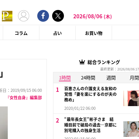
2026/08/06
(木)
コラム
占い
お買い物
総合ランキング
最終更新：2026/08/06 17
」
1時間
24時間
週間
月間
百恵さんの介護支える友和の
：2019/09/15 06:00
覚悟「妻を楽にするのが夫の
『女性自身』編集部
務め」
2020/01/22 06:00
“最年長女王”彬子さま 結
婚目前で破局の過去…京都に
別宅購入の独身生活
2022/01/15 06:00