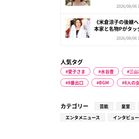
朝...
2026/08/06 
《米倉涼子の後継へ
本家と名物Pがタッ
ド...
2026/08/06 
人気タグ
愛子さま
水谷豊
三山
8番出口
BGM
8人の
カテゴリー
芸能
皇室
エンタメニュース
インタビュー