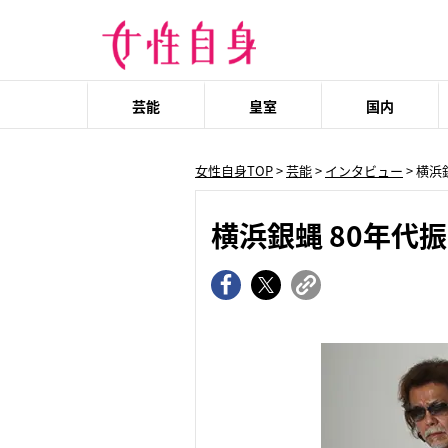
芸能
皇室
国内
女性自身TOP
>
芸能
>
インタビュー
> 横
横浜銀蝿 80年代