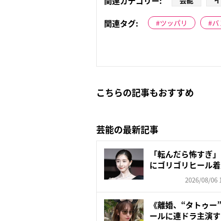
関連カテゴリー:
芸能
イ
関連タグ:
ツッパリ
バ
こちらの記事もおすすめ
芸能の最新記事
「転んだら怖すぎ」
にゴリゴリヒール着
頑な...
2026/08/06 
《離婚、“タトゥー
ールに連ドラ主演す