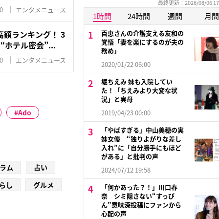
最終更新：2026/08/06 17
0
エンタメニュース
1時間
24時間
週間
月間
額ランキング！ 3
百恵さんの介護支える友和の
覚悟「妻を楽にするのが夫の
ホテル密会”...
務め」
0
エンタメニュース
2020/01/22 06:00
堀ちえみ 妹も入院してい
た！「ちえみより大変な状
況」と実母
Ado
2019/04/23 00:00
「やばすぎる」中山美穂の実
妹女優 “独りよがりな差し
入れ”に「自分勝手にもほど
がある」と批判の声
ラム
占い
2024/07/12 19:58
らし
グルメ
「何かあった？！」川口春
奈 シミ隠さない“すっぴ
ん”意味深投稿にファンから
心配の声