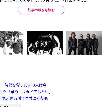
在の心境までを本音で語り合った。「音楽をやっ...
記事の続きを読む
朱…時代を彩ったあの人は今
出世も「早めにリタイアしたい」
響！氣志團万博で再共演期待も