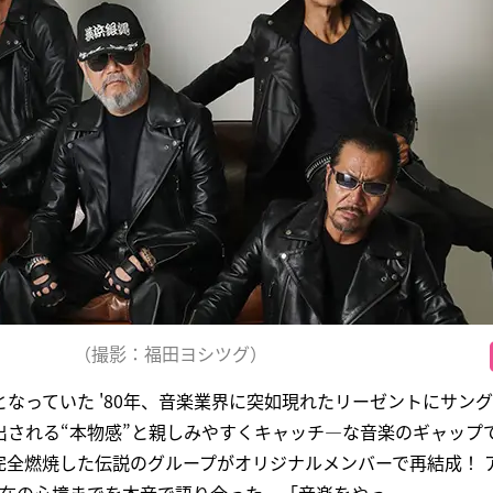
（撮影：福田ヨシツグ）
なっていた '80年、音楽業界に突如現れたリーゼントにサング
出される“本物感”と親しみやすくキャッチ―な音楽のギャップ
完全燃焼した伝説のグループがオリジナルメンバーで再結成！ 