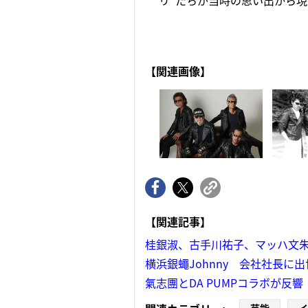
リ”たちが当時の思い出から現
【関連画像】
【関連記事】
桂銀淑、古手川祐子、マッハ文
横浜銀蠅Johnny 会社社長に
氣志團とDA PUMPコラボが反