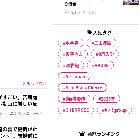
り爆発
2025/11/24 17:15
人気タグ
水谷豊
三山凌輝
愛子さま
9月入学
20世紀
AKB48
Air Japan
もっと見る
Acid Black Cherry
がすごい」宮崎麗
5類感染症
2026年
レ動画に厳しい反
CHERRSEE
Aぇ! group
5
エンタメニュース
道の裏で更新が止
芸能ランキング
ント”、結婚前に