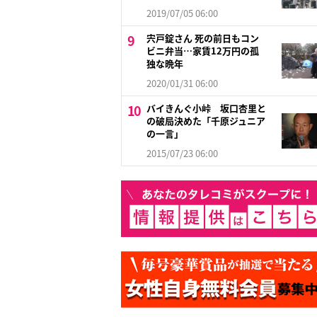
2019/07/05 06:00
宍戸錠さん 死の前日もコン
ビニ弁当…家賃12万円の孤
独な晩年
2020/01/31 06:00
バイきんぐ小峠 坂口杏里と
の破局決めた「千原ジュニア
の一言」
2015/07/23 06:00