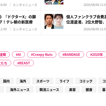
飼...
16:00
エンタメニュース
2026/08/06 11:0
》『ドクターX』の脚
個人ファンクラブ会費高
グ！テレ朝の新医療
位渡邊渚、2位大野智、“
11:00
エンタメニュース
2026/08/06 11:0
凌輝
AI
Creepy Nuts
BANDAGE
2020年
女たち
BEAST
国内
海外
スポーツ
ライフ
コミック
コ
海外ニュース
韓流ニュース
美容
健康
暮