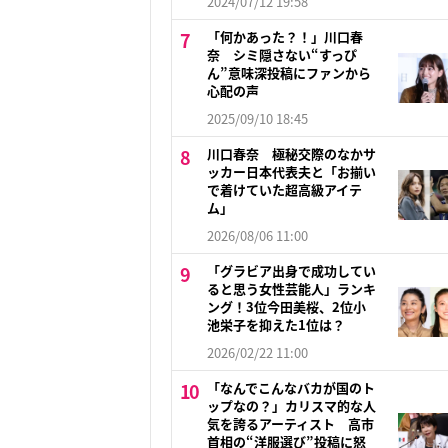
2024/07/12 19:58
「何かあった？！」川口春
奈 シミ隠さない“すっぴ
ん”意味深投稿にファンから
心配の声
2025/09/10 18:45
川口春奈 極秘交際のなかサ
ッカー日本代表夫と「お揃い
で着けていた超高級アイテ
ム」
2026/08/06 11:00
「グラビア出身で成功してい
ると思う女性芸能人」ランキ
ング！3位今田美桜、2位小
池栄子を抑えた1位は？
2026/02/22 11:00
「なんでこんなバカが国のト
ップなの？」カリスマ的な人
気を誇るアーティスト 高市
首相の“洋服選び”投稿に怒