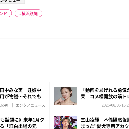
ンタビュー
ンド
横浜銀蝿
田中みな実 妊娠中
「動画をあげれる勇気
用が物議…それでも
果 コメ欄開放の筋ト
応…...
16:40
エンタメニュース
2026/08/06 16:2
”も話題に》来年1月ク
三山凌輝 不倫疑惑報
る「紅白出場の元
まった“愛犬専用アカウ