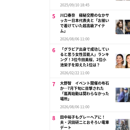
2025/09/10 18:45
川口春奈 極秘交際のなかサ
ッカー日本代表夫と「お揃い
で着けていた超高級アイテ
ム」
2026/08/06 11:00
「グラビア出身で成功してい
ると思う女性芸能人」ランキ
ング！3位今田美桜、2位小
池栄子を抑えた1位は？
2026/02/22 11:00
大野智 イベント開催の布石
か…7月下旬に目撃された
「嵐再始動は関わらなかった
場所」
2026/08/06 11:00
田中裕子もグレーヘアに！
夫・沢田研二とおそろい電車
デート