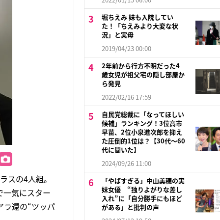
堀ちえみ 妹も入院してい
た！「ちえみより大変な状
況」と実母
2019/04/23 00:00
2年前から行方不明だった4
歳女児が祖父宅の隠し部屋か
ら発見
2022/02/16 17:59
自民党総裁に「なってほしい
候補」ランキング！3位高市
早苗、2位小泉進次郎を抑え
た圧倒的1位は？【30代〜60
代に聞いた】
2024/09/26 11:00
ラスの4人組。
「やばすぎる」中山美穂の実
妹女優 “独りよがりな差し
で一気にスター
入れ”に「自分勝手にもほど
アラ還の“ツッパ
がある」と批判の声