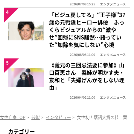
2026/07/09 15:25
エンタメニュース
4
「ビジュ戻してる」“王子様”37
歳の元戦隊ヒーロー俳優 ふっ
くらビジュアルからの“激や
せ”回帰にSNS騒然…語ってい
た“加齢を気にしない”心境
2026/08/08 11:00
エンタメニュース
5
《義兄の三回忌法要に参加》山
口百恵さん 義姉が明かす夫・
友和と「夫婦げんかをしない理
由」
2026/04/02 11:00
エンタメニュース
女性自身TOP
>
芸能
>
インタビュー
>
女性初！落語大賞の桂二葉 
カテゴリー