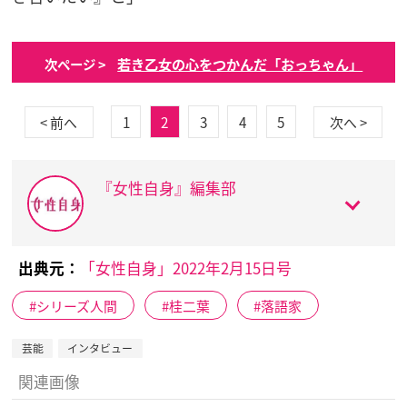
若き乙女の心をつかんだ「おっちゃん」
次ページ >
1
2
3
4
5
< 前へ
次へ >
『女性自身』編集部
出典元：
「女性自身」2022年2月15日号
シリーズ人間
桂二葉
落語家
芸能
インタビュー
関連画像