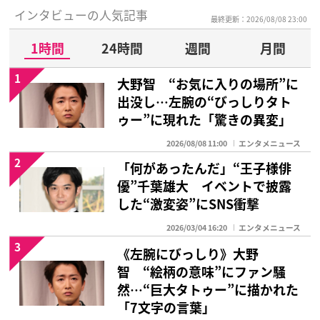
インタビューの人気記事
最終更新：2026/08/08 23:00
1時間
24時間
週間
月間
1
大野智 “お気に入りの場所”に
出没し…左腕の“びっしりタト
ゥー”に現れた「驚きの異変」
2026/08/08 11:00
エンタメニュース
2
「何があったんだ」“王子様俳
優”千葉雄大 イベントで披露
した“激変姿”にSNS衝撃
2026/03/04 16:20
エンタメニュース
3
《左腕にびっしり》大野
智 “絵柄の意味”にファン騒
然…“巨大タトゥー”に描かれた
「7文字の言葉」