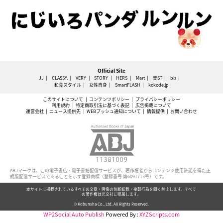
Official Site
JJ
CLASSY.
VERY
STORY
HERS
Mart
美ST
bis
和食スタイル
女性自身
SmartFLASH
kokode.jp
このサイトについて
コンテンツポリシー
プライバシーポリシー
利用規約
特定商取引法に基づく表記
広告掲載について
運営会社
ニュース提供先
WEBプッシュ通知について
情報提供
お問い合わせ
ABJマークは、この電子書店・電子書籍配信サービスが、著作権者からコンテンツ使用許諾を得た正
規版配信サービスであることを示す登録商標（登録番号 第6091713号）です。
本サイトに掲載されているすべての文章・画像の無断転載・複製行為を固く禁止します。すべて
の著作権は光文社に帰属します。
© Kobunsha Co., Ltd. All Rights Reserved.
WP2Social Auto Publish
Powered By :
XYZScripts.com