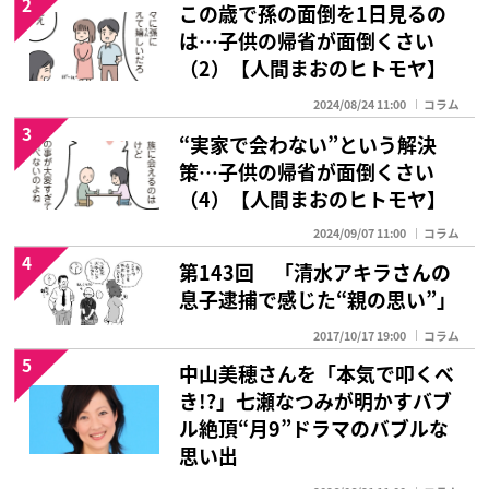
2
この歳で孫の面倒を1日見るの
は…子供の帰省が面倒くさい
（2）【人間まおのヒトモヤ】
2024/08/24 11:00
コラム
3
“実家で会わない”という解決
策…子供の帰省が面倒くさい
（4）【人間まおのヒトモヤ】
2024/09/07 11:00
コラム
4
第143回 「清水アキラさんの
息子逮捕で感じた“親の思い”」
2017/10/17 19:00
コラム
5
中山美穂さんを「本気で叩くべ
き!?」七瀬なつみが明かすバブ
ル絶頂“月9”ドラマのバブルな
思い出