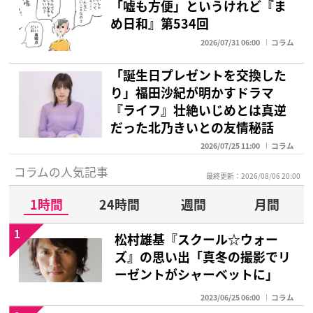
「嘘も方便」というけれど『ま
め日和』第534回
2026/07/31 06:00
コラム
「誕生日プレゼントを交換した
り」福田沙紀が明かすドラマ
『ライフ』壮絶いじめとは真逆
だった北乃きいとの友情秘話
2026/07/25 11:00
コラム
コラムの人気記事
最終更新：2026/08/06 20:00
1時間
24時間
週間
月間
1
松村雄基『スクール☆ウォー
ズ』の思い出「真冬の撮影でリ
ーゼントがシャーベットに」
2023/06/25 06:00
コラム