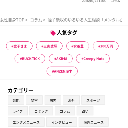
2026/06/21 11:00
コラム
女性自身TOP
>
コラム
>
蛭子能収のゆるゆる人生相談「メンタルが強
人気タグ
愛子さま
三山凌輝
水谷豊
200万円
BUCK-TICK
AKB48
Creepy Nuts
ANZEN漫才
カテゴリー
芸能
皇室
国内
海外
スポーツ
ライフ
コミック
コラム
占い
エンタメニュース
インタビュー
海外ニュース