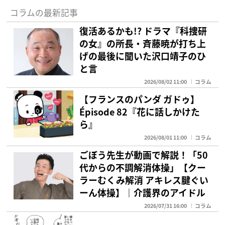
コラムの最新記事
復活あるかも!? ドラマ『科捜研
の女』の所長・斉藤暁が打ち上
げの最後に聞いた沢口靖子のひ
と言
2026/08/02 11:00
コラム
【フランスのパンダ ガドゥ】
Épisode 82『花に話しかけた
ら』
2026/08/01 11:00
コラム
ごぼう先生が動画で解説！「50
代からの不調解消体操」【クー
ラーむくみ解消 アキレス腱ぐい
ーん体操】｜介護界のアイドル
2026/07/31 16:00
コラム