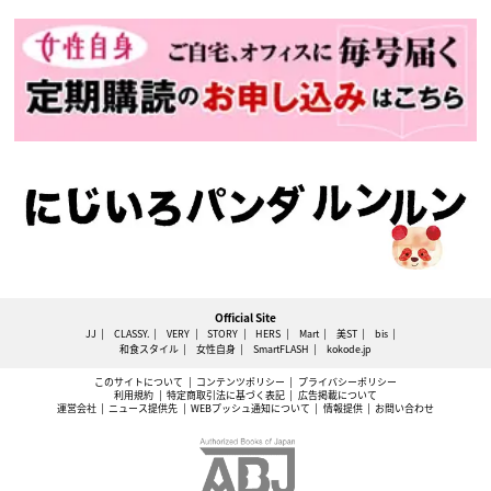
Official Site
JJ
CLASSY.
VERY
STORY
HERS
Mart
美ST
bis
和食スタイル
女性自身
SmartFLASH
kokode.jp
このサイトについて
コンテンツポリシー
プライバシーポリシー
利用規約
特定商取引法に基づく表記
広告掲載について
運営会社
ニュース提供先
WEBプッシュ通知について
情報提供
お問い合わせ