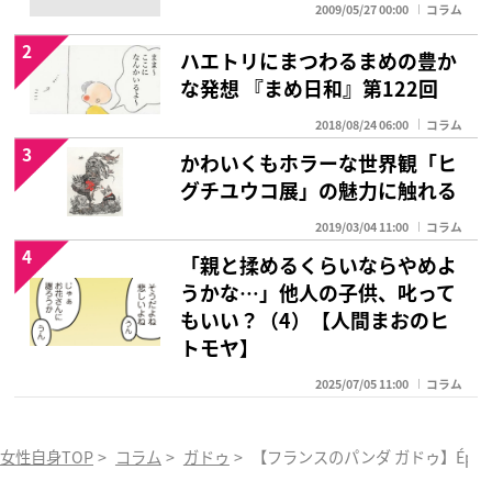
2009/05/27 00:00
コラム
2
ハエトリにまつわるまめの豊か
な発想 『まめ日和』第122回
2018/08/24 06:00
コラム
3
かわいくもホラーな世界観「ヒ
グチユウコ展」の魅力に触れる
2019/03/04 11:00
コラム
4
「親と揉めるくらいならやめよ
うかな…」他人の子供、叱って
もいい？（4）【人間まおのヒ
トモヤ】
2025/07/05 11:00
コラム
女性自身TOP
>
コラム
>
ガドゥ
>
【フランスのパンダ ガドゥ】Épis