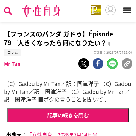
【フランスのパンダ ガドゥ】Épisode
79『大きくなったら何になりたい？』
コラム
投稿日：2026/07/04 11:00
Mr Tan
（C）Gadou by Mr Tan／訳：国津洋子 （C）Gadou
by Mr Tan／訳：国津洋子 （C）Gadou by Mr Tan／
訳：国津洋子 ■ボクの言うことを聞いて...
記事の続きを読む
出典元：
「女性自身」2026年7月14日号