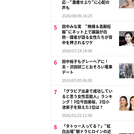
応…“激痩せぶり”に心配の
声も
2026/08/06 16:25
田中みな実 “晩婚＆高齢妊
娠”にネット上で議論が白
熱…識者が語る女性たちが背
中を押されるワケ
2026/07/14 14:00
田中裕子もグレーヘアに！
夫・沢田研二とおそろい電車
デート
2019/07/05 06:00
「グラビア出身で成功してい
ると思う女性芸能人」ランキ
ング！3位今田美桜、2位小
池栄子を抑えた1位は？
2026/02/22 11:00
「タトゥー入ってる？」“紅
白出場”朝ドラヒロインの近