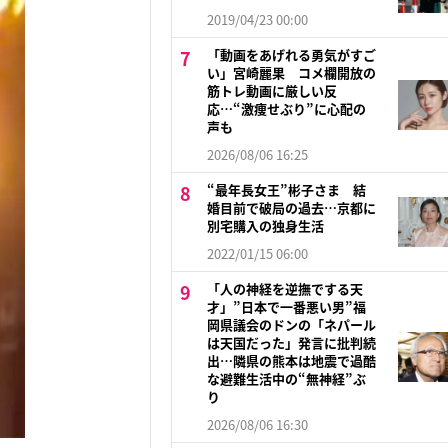
2019/04/23 00:00
「動画をあげれる勇気がすご
い」宮崎麗果 コメ欄開放の
筋トレ動画に厳しい反
応…“激痩せぶり”に心配の
声も
2026/08/06 16:25
“最年長女王”彬子さま 結
婚目前で破局の過去…京都に
別宅購入の独身生活
2022/01/15 06:00
「人の神経を逆撫でする天
才」”日本で一番悪い男”福
岡県議会のドンの「ネパール
は天国だった」発言に批判続
出…隣県の熊本は地震で過酷
な避難生活中の“無神経”ぶ
り
2026/08/06 16:30