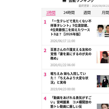
芸能ランキング
最終更新：2026/08/06 21
1時間
24時間
週間
月間
「一生テレビで見たくない不
祥事タレント」5位渡部建、
4位斉藤慎二を抑えたワース
ト3は？【2026年版】
2026/06/17 11:00
百恵さんの介護支える友和の
覚悟「妻を楽にするのが夫の
務め」
2020/01/22 06:00
堀ちえみ 妹も入院してい
た！「ちえみより大変な状
況」と実母
2019/04/23 00:00
「動画をあげれる勇気がすご
い」宮崎麗果 コメ欄開放の
筋トレ動画に厳しい反