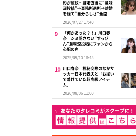
影が波紋…結婚直後に“意味
深投稿”→事務所退所→離婚
を経て“自分らしさ”全開
2026/07/27 17:40
「何かあった？！」川口春
奈 シミ隠さない“すっぴ
ん”意味深投稿にファンから
心配の声
2025/09/10 18:45
川口春奈 極秘交際のなかサ
ッカー日本代表夫と「お揃い
で着けていた超高級アイテ
ム」
2026/08/06 11:00