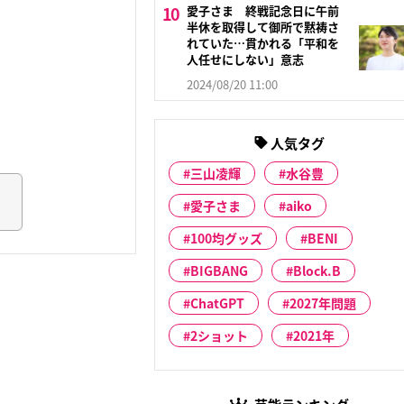
愛子さま 終戦記念日に午前
半休を取得して御所で黙祷さ
れていた…貫かれる「平和を
人任せにしない」意志
2024/08/20 11:00
人気タグ
三山凌輝
水谷豊
愛子さま
aiko
100均グッズ
BENI
BIGBANG
Block.B
ChatGPT
2027年問題
2ショット
2021年