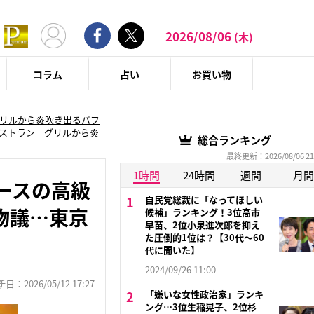
2026/08/06
(木)
コラム
占い
お買い物
グリルから炎吹き出るパフ
レストラン グリルから炎
総合ランキング
最終更新：2026/08/06 21
1時間
24時間
週間
月間
ースの高級
自民党総裁に「なってほしい
物議…東京
候補」ランキング！3位高市
早苗、2位小泉進次郎を抑え
た圧倒的1位は？【30代〜60
代に聞いた】
2024/09/26 11:00
：2026/05/12 17:27
「嫌いな女性政治家」ランキ
ング…3位生稲晃子、2位杉