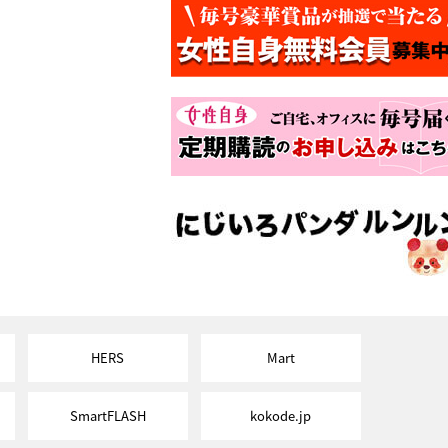
HERS
Mart
SmartFLASH
kokode.jp