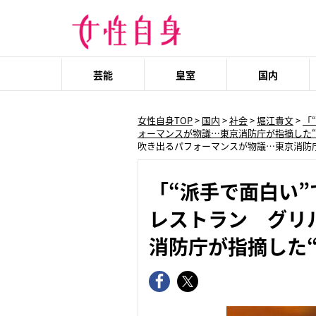
芸能
皇室
国内
女性自身TOP
>
国内
>
社会
>
堀江貴文
>
「
ォーマンスが物議…東京消防庁が指摘した“
吹き出るパフォーマンスが物議…東京消防庁
「“派手で面白い
レストラン グリ
消防庁が指摘した“