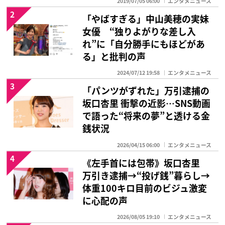
2019/07/05 06:00
エンタメニュース
2
「やばすぎる」中山美穂の実妹
女優 “独りよがりな差し入
れ”に「自分勝手にもほどがあ
る」と批判の声
2024/07/12 19:58
エンタメニュース
3
「パンツがずれた」万引逮捕の
坂口杏里 衝撃の近影…SNS動画
で語った“将来の夢”と透ける金
銭状況
2026/04/15 06:00
エンタメニュース
4
《左手首には包帯》坂口杏里
万引き逮捕→“投げ銭”暮らし→
体重100キロ目前のビジュ激変
に心配の声
2026/08/05 19:10
エンタメニュース