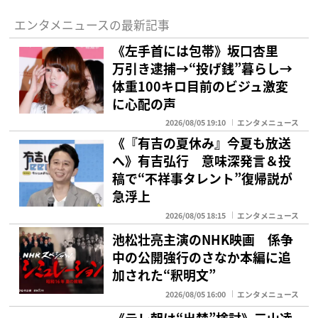
エンタメニュースの最新記事
《左手首には包帯》坂口杏里
万引き逮捕→“投げ銭”暮らし→
体重100キロ目前のビジュ激変
に心配の声
2026/08/05 19:10
エンタメニュース
《『有吉の夏休み』今夏も放送
へ》有吉弘行 意味深発言＆投
稿で“不祥事タレント”復帰説が
急浮上
2026/08/05 18:15
エンタメニュース
池松壮亮主演のNHK映画 係争
中の公開強行のさなか本編に追
加された“釈明文”
2026/08/05 16:00
エンタメニュース