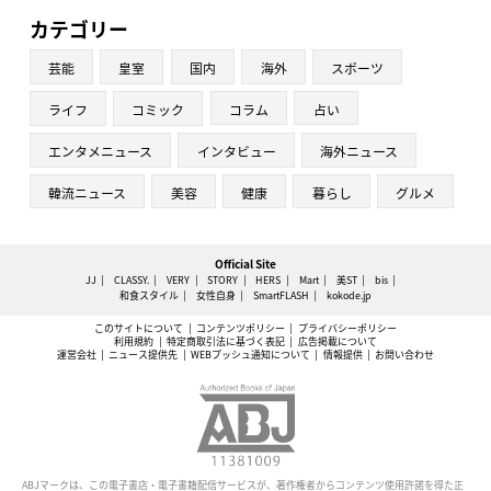
カテゴリー
芸能
皇室
国内
海外
スポーツ
ライフ
コミック
コラム
占い
エンタメニュース
インタビュー
海外ニュース
韓流ニュース
美容
健康
暮らし
グルメ
Official Site
JJ
CLASSY.
VERY
STORY
HERS
Mart
美ST
bis
和食スタイル
女性自身
SmartFLASH
kokode.jp
このサイトについて
コンテンツポリシー
プライバシーポリシー
利用規約
特定商取引法に基づく表記
広告掲載について
運営会社
ニュース提供先
WEBプッシュ通知について
情報提供
お問い合わせ
ABJマークは、この電子書店・電子書籍配信サービスが、著作権者からコンテンツ使用許諾を得た正