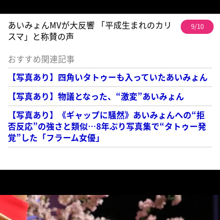
あいみょんMVが大反響 「平成生まれのカリ
9/10
スマ」と称賛の声
おすすめ関連記事
【写真あり】四角いタトゥーも入っていたあいみょん
【写真あり】物議となった、“激変”あいみょん
【写真あり】《ギャップに騒然》あいみょんへの“拒
否反応”の強さと類似…8年ぶり写真集で“タトゥー発
覚”した「フラーム女優」