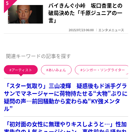
5
バイきんぐ小峠 坂口杏里との
破局決めた「千原ジュニアの一
言」
2015/07/23 06:00
エンタメニュース
関連キーワードの記事を探す
アーティスト
あいみょん
シンガー・ソングライター
「スター気取り」三山凌輝 疑惑後もド派手グラ
サンでマネージャーに荷物持たせる“大物”ぶりに
疑問の声…前回騒動から変わらぬ“KY強メンタ
ル”
「初対面の女性に無理やりキスしようと…」性加
害告白の人気ミュージシャン 事件前から囁かれ