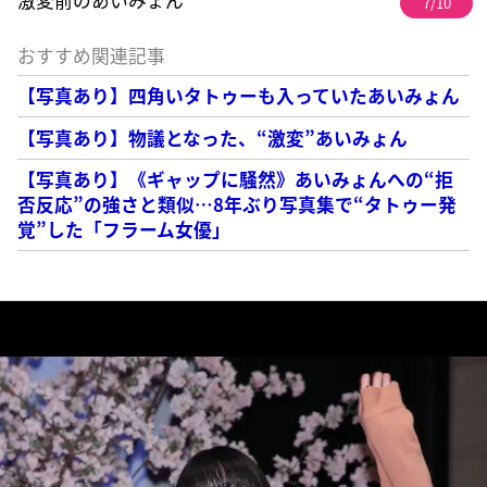
7/10
おすすめ関連記事
【写真あり】四角いタトゥーも入っていたあいみょん
【写真あり】物議となった、“激変”あいみょん
【写真あり】《ギャップに騒然》あいみょんへの“拒
否反応”の強さと類似…8年ぶり写真集で“タトゥー発
覚”した「フラーム女優」