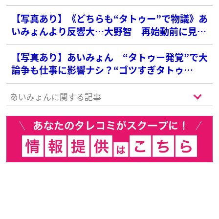
で“タトゥー発覚”した「フラーム女優」
【写真あり】《どちらも“タトゥー”で物議》あ
いみょんより反響大…大野智 再始動前に見せ
た“アイドルらしからぬ”姿
【写真あり】あいみょん “タトゥー発覚”で大
論争も仕事に影響ナシ？“ゴツすぎタトゥ
ー”Ayaseと優里との「違い」
あいみょんに関する記事