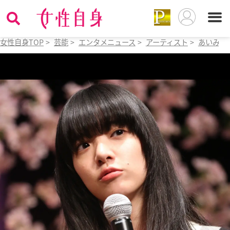
女性自身TOP
>
芸能
>
エンタメニュース
>
アーティスト
>
あいみょ