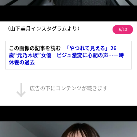
（山下美月インスタグラムより）
6/10
この画像の記事を読む
「やつれて見える」26
歳“元乃木坂”女優 ビジュ激変に心配の声…一時
休養の過去
広告の下にコンテンツが続きます