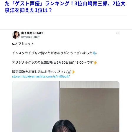
た「ゲスト声優」ランキング！3位山崎育三郎、2位大
泉洋を抑えた1位は？