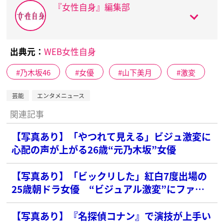
『女性自身』編集部
出典元：
WEB女性自身
乃木坂46
女優
山下美月
激変
芸能
エンタメニュース
関連記事
【写真あり】「やつれて見える」ビジュ激変に
心配の声が上がる26歳“元乃木坂”女優
【写真あり】「ビックリした」紅白7度出場の
25歳朝ドラ女優 “ビジュアル激変”にファン
驚愕
【写真あり】『名探偵コナン』で演技が上手い