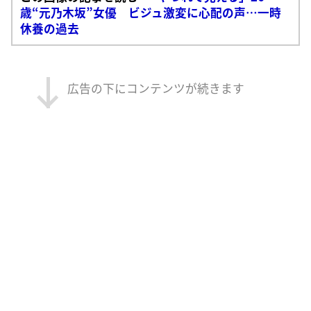
歳“元乃木坂”女優 ビジュ激変に心配の声…一時
休養の過去
広告の下にコンテンツが続きます