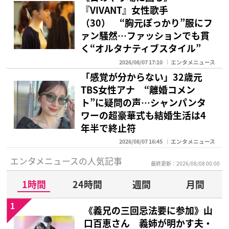
『VIVANT』女性歌手
（30） “胸元ぽっかり”服にフ
ァン騒然…ファッションでも貫
く“オルタナティブスタイル”
2026/08/07 17:10
エンタメニュース
「感覚が分からない」32歳元
TBS女性アナ “離婚コメン
ト”に疑問の声…シャンパンタ
ワーの超豪華式も結婚生活は4
年半で終止符
2026/08/07 16:45
エンタメニュース
エンタメニュースの人気記事
最終更新：2026/08/08 00:00
1時間
24時間
週間
月間
1
《義兄の三回忌法要に参加》山
口百恵さん 義姉が明かす夫・