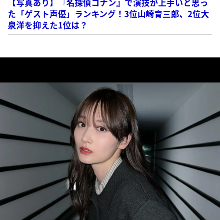
【写真あり】『名探偵コナン』で演技が上手いと思っ
た「ゲスト声優」ランキング！3位山崎育三郎、2位大
泉洋を抑えた1位は？