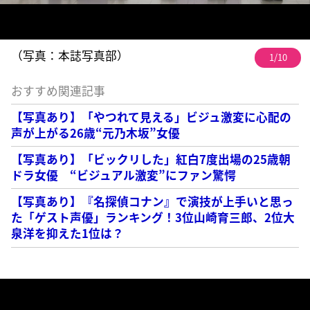
（写真：本誌写真部）
1/10
おすすめ関連記事
【写真あり】「やつれて見える」ビジュ激変に心配の
声が上がる26歳“元乃木坂”女優
【写真あり】「ビックリした」紅白7度出場の25歳朝
ドラ女優 “ビジュアル激変”にファン驚愕
【写真あり】『名探偵コナン』で演技が上手いと思っ
た「ゲスト声優」ランキング！3位山崎育三郎、2位大
泉洋を抑えた1位は？