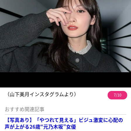
（山下美月インスタグラムより）
7/10
おすすめ関連記事
【写真あり】「やつれて見える」ビジュ激変に心配の
声が上がる26歳“元乃木坂”女優