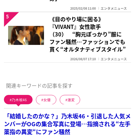
2025/02/08 11:00
エンタメニュース
5
《目のやり場に困る》
『VIVANT』女性歌手
（30） “胸元ぽっかり”服に
ファン騒然…ファッションでも
貫く“オルタナティブスタイル”
2026/08/07 17:10
エンタメニュース
関連キーワードの記事を探す
乃木坂46
女優
激変
「結婚したのかな？」乃木坂46・引退した人気メ
ンバーがOGの集合写真に登場…指摘される“左手
薬指の異変“にファン騒然