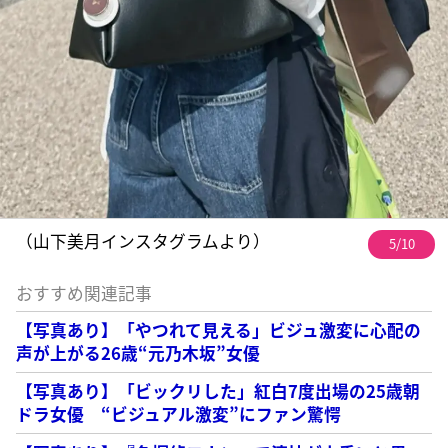
（山下美月インスタグラムより）
5/10
おすすめ関連記事
【写真あり】「やつれて見える」ビジュ激変に心配の
声が上がる26歳“元乃木坂”女優
【写真あり】「ビックリした」紅白7度出場の25歳朝
ドラ女優 “ビジュアル激変”にファン驚愕