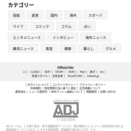
カテゴリー
芸能
皇室
国内
海外
スポーツ
ライフ
コミック
コラム
占い
エンタメニュース
インタビュー
海外ニュース
韓流ニュース
美容
健康
暮らし
グルメ
Official Site
JJ
CLASSY.
VERY
STORY
HERS
Mart
美ST
bis
和食スタイル
女性自身
SmartFLASH
kokode.jp
このサイトについて
コンテンツポリシー
プライバシーポリシー
利用規約
特定商取引法に基づく表記
広告掲載について
運営会社
ニュース提供先
WEBプッシュ通知について
情報提供
お問い合わせ
ABJマークは、この電子書店・電子書籍配信サービスが、著作権者からコンテンツ使用許諾を得た正
規版配信サービスであることを示す登録商標（登録番号 第6091713号）です。