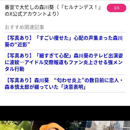
番宣で大忙しの森川葵（『ヒルナンデス！』
3/6
のX公式アカウントより）
おすすめ関連記事
【写真あり】「すごい痩せた」心配の声集まった森川
葵の“近影”
【写真あり】「細すぎて心配」森川葵のテレビ出演姿
に波紋…アイドル交際報道もファン炎上させる強メン
タル行動
【写真あり】森川葵 “匂わせ炎上”の数日前に恋人・
森本慎太郎が綴っていた「決意表明」