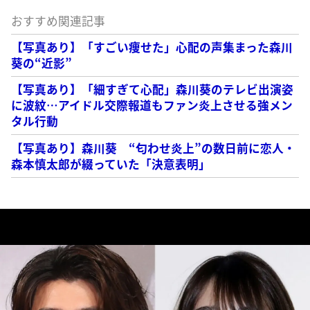
おすすめ関連記事
【写真あり】「すごい痩せた」心配の声集まった森川
葵の“近影”
【写真あり】「細すぎて心配」森川葵のテレビ出演姿
に波紋…アイドル交際報道もファン炎上させる強メン
タル行動
【写真あり】森川葵 “匂わせ炎上”の数日前に恋人・
森本慎太郎が綴っていた「決意表明」