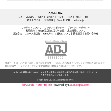
Official Site
JJ
CLASSY.
VERY
STORY
HERS
Mart
美ST
bis
和食スタイル
女性自身
SmartFLASH
kokode.jp
このサイトについて
コンテンツポリシー
プライバシーポリシー
利用規約
特定商取引法に基づく表記
広告掲載について
運営会社
ニュース提供先
WEBプッシュ通知について
情報提供
お問い合わせ
ABJマークは、この電子書店・電子書籍配信サービスが、著作権者からコンテンツ使用許諾を得た正
規版配信サービスであることを示す登録商標（登録番号 第6091713号）です。
本サイトに掲載されているすべての文章・画像の無断転載・複製行為を固く禁止します。すべて
の著作権は光文社に帰属します。
© Kobunsha Co., Ltd. All Rights Reserved.
WP2Social Auto Publish
Powered By :
XYZScripts.com