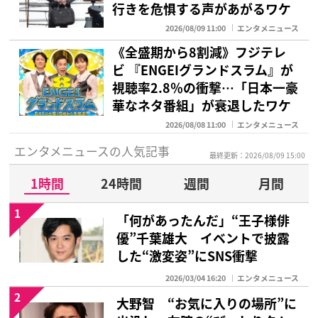
行きを危惧する声があがるワケ
2026/08/09 11:00
エンタメニュース
《全盛期から8割減》フジテレ
ビ 『ENGEIグランドスラム』が
視聴率2.8％の衝撃…「日本一豪
華なネタ番組」が衰退したワケ
2026/08/08 11:00
エンタメニュース
エンタメニュースの人気記事
最終更新：2026/08/09 15:00
1時間
24時間
週間
月間
1
「何があったんだ」“王子様俳
優”千葉雄大 イベントで披露
した“激変姿”にSNS衝撃
2026/03/04 16:20
エンタメニュース
2
大野智 “お気に入りの場所”に