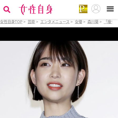
女性自身TOP
>
芸能
>
エンタメニュース
>
女優
>
森川葵
>
「痩せ