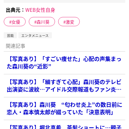
出典元：
WEB女性自身
女優
森川葵
激変
芸能
エンタメニュース
関連記事
【写真あり】「すごい痩せた」心配の声集まっ
た森川葵の“近影”
【写真あり】「細すぎて心配」森川葵のテレビ
出演姿に波紋…アイドル交際報道もファン炎上
させる強メンタル行動
【写真あり】森川葵 “匂わせ炎上”の数日前に
恋人・森本慎太郎が綴っていた「決意表明」
【写真あり】堀北真希 茶髪ショートに…親子