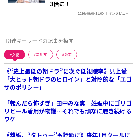
3倍に！
2026/08/09 11:00
インタビュー
関連キーワードの記事を探す
女優
森川葵
激変
《“史上最低の朝ドラ”に次ぐ低視聴率》見上愛
「大ヒット朝ドラのヒロイン」と対照的な「エゴ
サのポリシー」
「転んだら怖すぎ」田中みな実 妊娠中にゴリゴ
リヒール着用が物議…それでも頑なに履き続ける
ワケ
《離婚、“タトゥー”も話題に》来年1月クールに