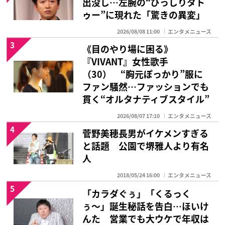
出没し…左腕の“びっしりタト
ゥー”に現れた「驚きの異変」
2026/08/08 11:00
エンタメニュース
3
《目のやり場に困る》
『VIVANT』女性歌手
（30） “胸元ぽっかり”服に
ファン騒然…ファッションでも
貫く“オルタナティブスタイル”
2026/08/07 17:10
エンタメニュース
4
菅野美穂長男がイケメンすぎる
と話題 公園で堺雅人より有名
人
2018/05/24 16:00
エンタメニュース
5
「カラダぐぅ」「くるっく
ぅ〜」誕生秘話を告白…ほいけ
んた 営業でも大ウケで年収は