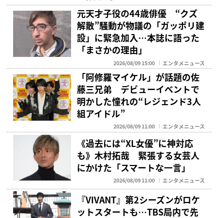
元天才子役の44歳俳優 “クズ
解散”騒動が物議の「ガッポリ建
設」に緊急加入…本誌に語った
「まさかの理由」
2026/08/09 15:00
エンタメニュース
「阿修羅マイケル」が話題の佐
藤三兄弟 デビューイベントで
明かした憧れの“レジェンド3人
組アイドル”
2026/08/09 11:00
エンタメニュース
《過去には“XL女優”に神対応
も》木村拓哉 緊張する女芸人
にかけた「スマートな一言」
2026/08/09 11:00
エンタメニュース
『VIVANT』第2シーズンがロケ
ットスタートも…TBS局内で先