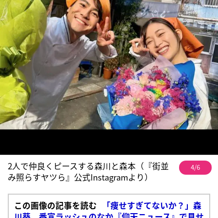
2人で仲良くピースする森川と森本（『街並
4/6
み照らすヤツら』公式Instagramより）
この画像の記事を読む
「痩せすぎてないか？」森
川葵 番宣ラッシュのなか『仰天ニュース』で見せ