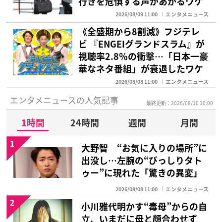
行きを危惧する声があがるワケ
2026/08/09 11:00
エンタメニュース
《全盛期から8割減》フジテレ
ビ 『ENGEIグランドスラム』が
視聴率2.8％の衝撃…「日本一豪
華なネタ番組」が衰退したワケ
2026/08/08 11:00
エンタメニュース
エンタメニュースの人気記事
最終更新：2026/08/10 10:00
1時間
24時間
週間
月間
1
大野智 “お気に入りの場所”に
出没し…左腕の“びっしりタト
ゥー”に現れた「驚きの異変」
2026/08/08 11:00
エンタメニュース
2
小川雅代明かす“毒母”からの自
立、いまだに母と顔合わせず