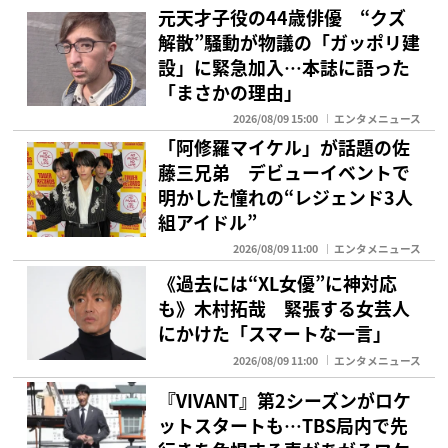
元天才子役の44歳俳優 “クズ
解散”騒動が物議の「ガッポリ建
設」に緊急加入…本誌に語った
「まさかの理由」
2026/08/09 15:00
エンタメニュース
「阿修羅マイケル」が話題の佐
藤三兄弟 デビューイベントで
明かした憧れの“レジェンド3人
組アイドル”
2026/08/09 11:00
エンタメニュース
《過去には“XL女優”に神対応
も》木村拓哉 緊張する女芸人
にかけた「スマートな一言」
2026/08/09 11:00
エンタメニュース
『VIVANT』第2シーズンがロケ
ットスタートも…TBS局内で先