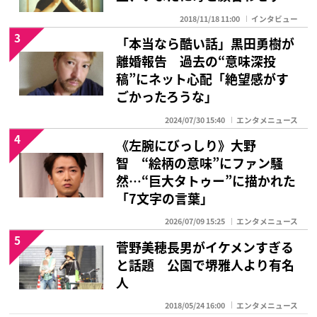
2018/11/18 11:00
インタビュー
3
「本当なら酷い話」黒田勇樹が
離婚報告 過去の“意味深投
稿”にネット心配「絶望感がす
ごかったろうな」
2024/07/30 15:40
エンタメニュース
4
《左腕にびっしり》大野
智 “絵柄の意味”にファン騒
然…“巨大タトゥー”に描かれた
「7文字の言葉」
2026/07/09 15:25
エンタメニュース
5
菅野美穂長男がイケメンすぎる
と話題 公園で堺雅人より有名
人
2018/05/24 16:00
エンタメニュース