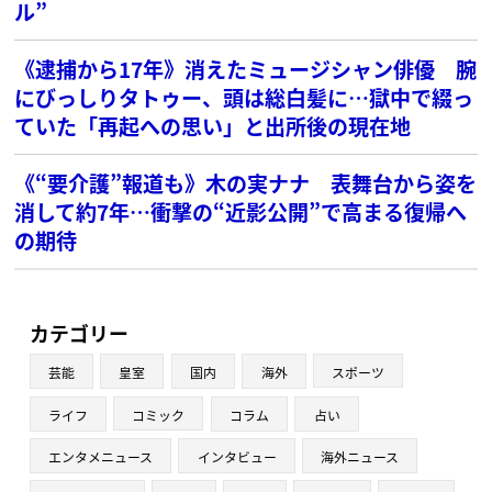
ル”
《逮捕から17年》消えたミュージシャン俳優 腕
にびっしりタトゥー、頭は総白髪に…獄中で綴っ
ていた「再起への思い」と出所後の現在地
《“要介護”報道も》木の実ナナ 表舞台から姿を
消して約7年…衝撃の“近影公開”で高まる復帰へ
の期待
カテゴリー
芸能
皇室
国内
海外
スポーツ
ライフ
コミック
コラム
占い
エンタメニュース
インタビュー
海外ニュース