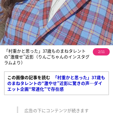
「村重かと思った」37歳ものまねタレント
2/11
の“激痩せ”近影（りんごちゃんのインスタグ
ラムより）
この画像の記事を読む
「村重かと思った」37歳も
のまねタレントの“激やせ”近影に驚きの声…ダイ
エット企画“常連化”で存在感
広告の下にコンテンツが続きます