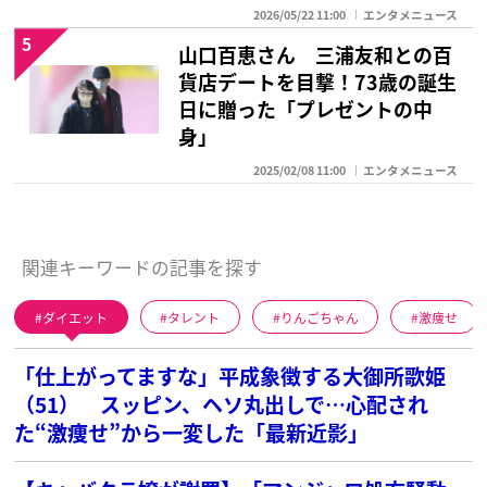
2026/05/22 11:00
エンタメニュース
5
山口百恵さん 三浦友和との百
貨店デートを目撃！73歳の誕生
日に贈った「プレゼントの中
身」
2025/02/08 11:00
エンタメニュース
関連キーワードの記事を探す
ダイエット
タレント
りんごちゃん
激痩せ
「仕上がってますな」平成象徴する大御所歌姫
（51） スッピン、ヘソ丸出しで…心配され
た“激痩せ”から一変した「最新近影」