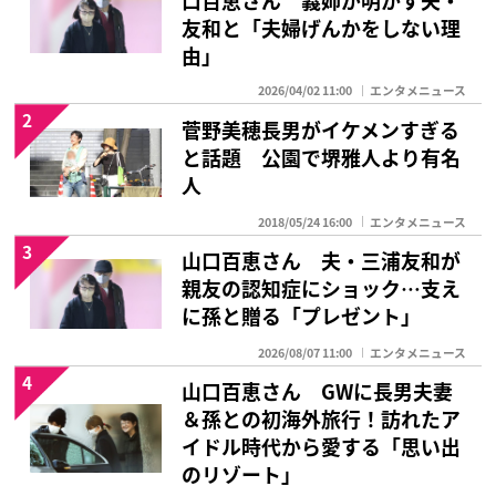
友和と「夫婦げんかをしない理
由」
2026/04/02 11:00
エンタメニュース
2
菅野美穂長男がイケメンすぎる
と話題 公園で堺雅人より有名
人
2018/05/24 16:00
エンタメニュース
3
山口百恵さん 夫・三浦友和が
親友の認知症にショック…支え
に孫と贈る「プレゼント」
2026/08/07 11:00
エンタメニュース
4
山口百恵さん GWに長男夫妻
＆孫との初海外旅行！訪れたア
イドル時代から愛する「思い出
のリゾート」