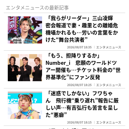
エンタメニュースの最新記事
「我らがリーダー」三山凌輝
密会報道で妻・趣里との離婚危
機囁かれるも…労いの言葉をか
けた“舞台共演者”
2026/08/07 18:35
エンタメニュース
「もう、担降りするか」
Number_i 悲願のワールドツ
アー開催も…チケット料金の“世
界基準化”にファン反発
2026/08/07 18:25
エンタメニュース
「迷惑でしかない」フワちゃ
ん 飛行機“乗り遅れ”報告に厳
しい声…有吉弘行も苦言を呈し
た“悪癖”
2026/08/07 18:15
エンタメニュース