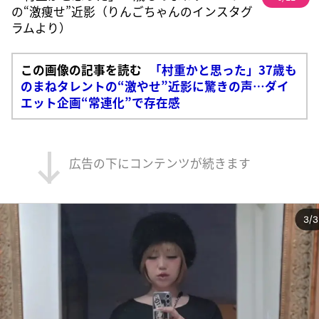
の“激痩せ”近影（りんごちゃんのインスタグ
ラムより）
この画像の記事を読む
「村重かと思った」37歳も
のまねタレントの“激やせ”近影に驚きの声…ダイ
エット企画“常連化”で存在感
広告の下にコンテンツが続きます