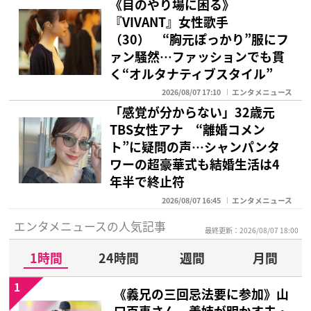
《目のやり場に困る》
『VIVANT』女性歌手
（30） “胸元ぽっかり”服にフ
ァン騒然…ファッションでも貫
く“オルタナティブスタイル”
2026/08/07 17:10
エンタメニュース
「感覚が分からない」32歳元
TBS女性アナ “離婚コメン
ト”に疑問の声…シャンパンタ
ワーの超豪華式も結婚生活は4
年半で終止符
2026/08/07 16:45
エンタメニュース
エンタメニュースの人気記事
最終更新：2026/08/07 18:00
1時間
24時間
週間
月間
1
《義兄の三回忌法要に参加》山
口百恵さん 義姉が明かす夫・