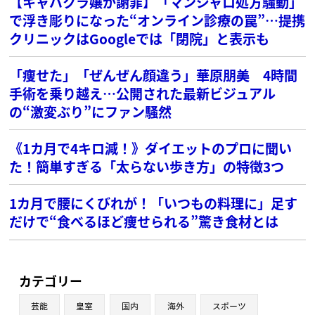
【キャバクラ嬢が謝罪】「マンジャロ処方騒動」
で浮き彫りになった“オンライン診療の罠”…提携
クリニックはGoogleでは「閉院」と表示も
「痩せた」「ぜんぜん顔違う」華原朋美 4時間
手術を乗り越え…公開された最新ビジュアル
の“激変ぶり”にファン騒然
《1カ月で4キロ減！》ダイエットのプロに聞い
た！簡単すぎる「太らない歩き方」の特徴3つ
1カ月で腰にくびれが！「いつもの料理に」足す
だけで“食べるほど痩せられる”驚き食材とは
カテゴリー
芸能
皇室
国内
海外
スポーツ