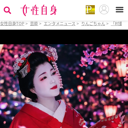
女性自身TOP
>
芸能
>
エンタメニュース
>
りんごちゃん
>
「村重か