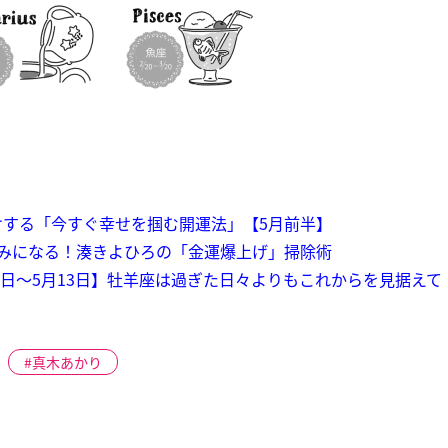
けする「今すぐ幸せを掴む開運法」【5月前半】
しみになる！湊きよひろの「金運爆上げ」掃除術
0日～5月13日】牡羊座は過ぎた日々よりもこれからを見据えて
真木あかり