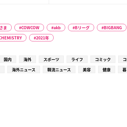
さま
COWCOW
akb
Bリーグ
BIGBANG
CHEMISTRY
2021年
国内
海外
スポーツ
ライフ
コミック
コ
海外ニュース
韓流ニュース
美容
健康
暮