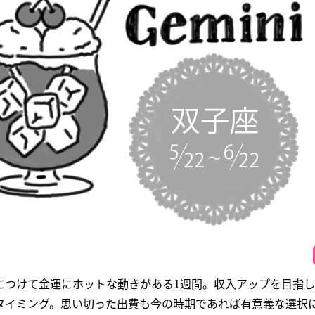
につけて金運にホットな動きがある1週間。収入アップを目指
タイミング。思い切った出費も今の時期であれば有意義な選択