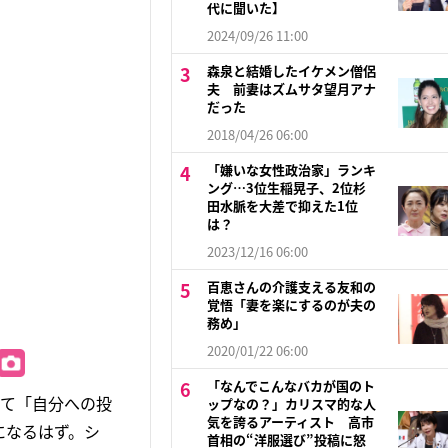
代に聞いた】
2024/09/26 11:00
森泉と結婚したイケメン僧侶
夫 前妻はズムサタ望月アナ
だった
2018/04/26 06:00
「嫌いな女性政治家」ランキ
ング…3位生稲晃子、2位杉
田水脈を大差で抑えた1位
は？
2023/12/16 06:00
百恵さんの介護支える友和の
覚悟「妻を楽にするのが夫の
務め」
2020/01/22 06:00
「なんでこんなバカが国のト
して「自分への投
ップなの？」カリスマ的な人
気を誇るアーティスト 高市
になるはず。シ
首相の“洋服選び”投稿に怒