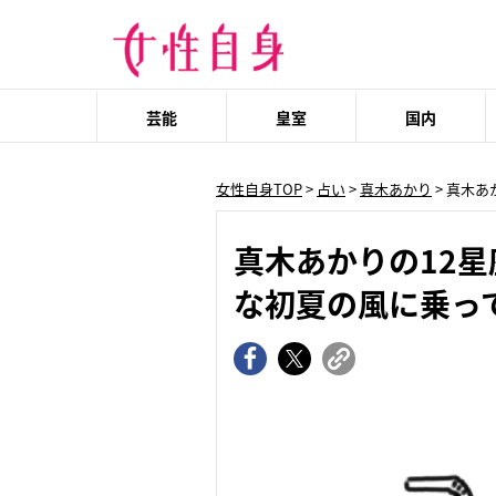
芸能
皇室
国内
女性自身TOP
>
占い
>
真木あかり
> 真木
真木あかりの12星
な初夏の風に乗っ