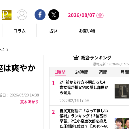
2026/08/07
(金)
コラム
占い
お買い物
みよう
総合ランキング
最終更新：2026/08/07 05
座は爽やか
1時間
24時間
週間
月間
2年前から行方不明だった4
歳女児が祖父宅の隠し部屋か
ら発見
：2026/05/20 14:38
2022/02/16 17:59
真木あかり
自民党総裁に「なってほしい
候補」ランキング！3位高市
早苗、2位小泉進次郎を抑え
た圧倒的1位は？【30代〜60