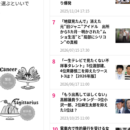
を選ぶといいで
り爆発
.
2025/11/24 17:15
「地獄見たんで」消えた
元“旧ジャニ”アイドル 出所
から5カ月…明かされた“ム
ショ生活”と“局部にシリコ
ン”の真相
2026/07/15 17:30
「一生テレビで見たくない不
祥事タレント」5位渡部建、
4位斉藤慎二を抑えたワース
ト3は？【2026年版】
2026/06/17 11:00
「もう出馬してほしくない」
高齢議員ランキング…3位小
沢一郎、2位麻生太郎を抑え
た1位は？
2023/10/25 11:00
電車内で性的暴行を受ける女