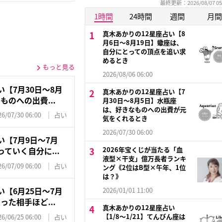
最終更新：2026/08/07 05
1時間
24時間
週間
月間
真木あかりの12星座占い【8
月6日～8月19日】蠍座は、
自分にとっての頂点を追い求
めるとき
もっと見る
2026/08/06 06:00
【7月30日～8月
真木あかりの12星座占い【7
のへの出費...
月30日～8月5日】水瓶座
は、好きなものへの出費が元
26/07/30 06:00
占い
気をくれるとき
2026/07/30 06:00
い【7月9日〜7月
2026年宝くじが当たる「血
ていく自分に...
液型×干支」億万長者ランキ
26/07/09 06:00
占い
ング《2位はB型×午年、1位
は？》
【6月25日〜7月
2026/01/01 11:00
た相手ほど...
真木あかりの12星座占い
【1/8～1/21】てんびん座は
26/06/25 06:00
占い