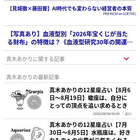
【見城徹×藤田晋】AI時代でも変わらない経営者の本質
PR(FINCHI on GOETHE)
【写真あり】血液型別「2026年宝くじが当た
る財布」の特徴は？《血液型研究30年の開運ア
ドバイザーが診断》
真木あかりに関する記事
真木あかりの最新記事
真木あかりの12星座占い【8月6
日～8月19日】蠍座は、自分に
とっての頂点を追い求めるとき
2026/08/06 06:00
占い
真木あかりの12星座占い【7月
30日～8月5日】水瓶座は、好き
なものへの出費が元気をくれる