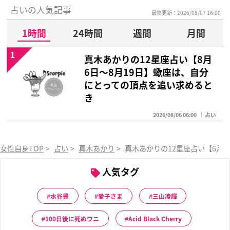
占いの人気記事
最終更新：2026/08/07 16:00
1時間
24時間
週間
月間
1
真木あかりの12星座占い【8月
6日～8月19日】蠍座は、自分
にとっての頂点を追い求めると
き
2026/08/06 06:00
占い
女性自身TOP
>
占い
>
真木あかり
>
真木あかりの12星座占い【6月
人気タグ
水谷豊
愛子さま
三山凌輝
100日後に死ぬワニ
Acid Black Cherry