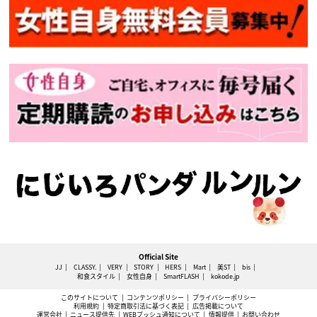
Official Site
JJ
CLASSY.
VERY
STORY
HERS
Mart
美ST
bis
和食スタイル
女性自身
SmartFLASH
kokode.jp
このサイトについて
コンテンツポリシー
プライバシーポリシー
利用規約
特定商取引法に基づく表記
広告掲載について
運営会社
ニュース提供先
WEBプッシュ通知について
情報提供
お問い合わせ