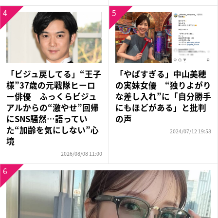
4
5
「ビジュ戻してる」“王子
「やばすぎる」中山美穂
様”37歳の元戦隊ヒーロ
の実妹女優 “独りよがり
ー俳優 ふっくらビジュ
な差し入れ”に「自分勝手
アルからの“激やせ”回帰
にもほどがある」と批判
にSNS騒然…語ってい
の声
た“加齢を気にしない”心
2024/07/12 19:58
境
2026/08/08 11:00
6