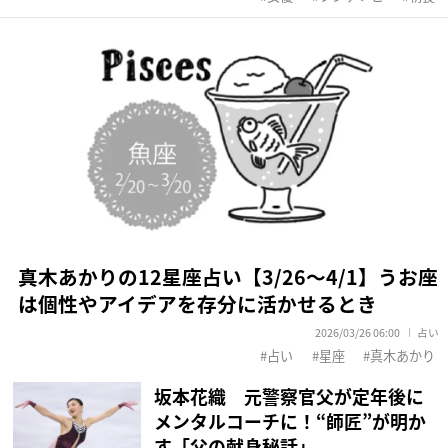
真木あかりの12星座占い【3/26～4/1】うお座
は個性やアイデアを存分に活かせるとき
2026/03/26 06:00
占い
占い
星座
真木あかり
坂本花織 元警察官父が定年後に
メンタルコーチに！“師匠”が明か
す「父の献身秘話」