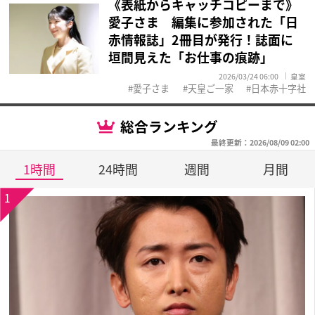
《表紙からキャッチコピーまで》
愛子さま 編集に参加された「日
赤情報誌」2冊目が発行！誌面に
垣間見えた「お仕事の痕跡」
2026/03/24 06:00
皇室
愛子さま
天皇ご一家
日本赤十字社
総合ランキング
最終更新：2026/08/09 02:00
1時間
24時間
週間
月間
1