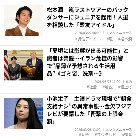
松本潤 嵐ラストツアーのバック
ダンサーにジュニアを起用！人選
を相談した「盟友アイドル」
2026/03/27 06:00
エンタメニュース
男性アイドル
嵐
松本潤
「夏頃には影響が出る可能性」と
識者は警鐘…イラン危機の影響
で“品薄が予想される生活用
品”《ゴミ袋、洗剤…》
2026/03/26 11:00
国内
社会
解説
値上げ
小池栄子 主演ドラマ現場で“朝食
支給ナシ”の異常事態…金欠フジテ
レビが要請した「衝撃の上限金
額」
2026/03/26 11:00
エンタメニュース
女優
フジテレビ
朝食