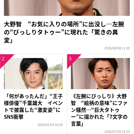
大野智 “お気に入りの場所”に出没し…左腕
の“びっしりタトゥー”に現れた「驚きの異
変」
2026/08/08 11:00
2
3
「何があったんだ」“王子
《左腕にびっしり》大野
様俳優”千葉雄大 イベン
智 “絵柄の意味”にファ
トで披露した“激変姿”に
ン騒然…“巨大タトゥ
SNS衝撃
ー”に描かれた「7文字の
言葉」
2026/03/04 16:20
2026/07/09 15:25