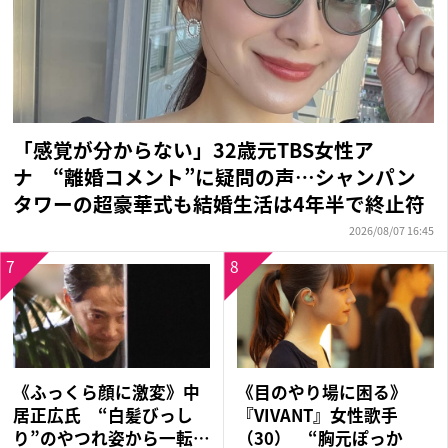
「感覚が分からない」32歳元TBS女性ア
ナ “離婚コメント”に疑問の声…シャンパン
タワーの超豪華式も結婚生活は4年半で終止符
2026/08/07 16:45
7
8
《ふっくら顔に激変》中
《目のやり場に困る》
居正広氏 “白髪びっし
『VIVANT』女性歌手
り”のやつれ姿から一転…
（30） “胸元ぽっか