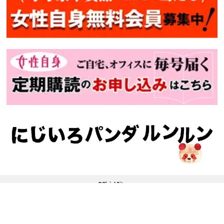
Official Site
JJ
CLASSY.
VERY
STORY
HERS
Mart
美ST
bis
和食スタイル
女性自身
SmartFLASH
kokode.jp
このサイトについて
コンテンツポリシー
プライバシーポリシー
利用規約
特定商取引法に基づく表記
広告掲載について