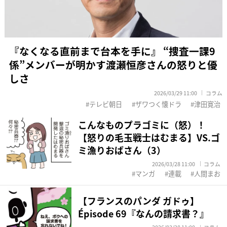
『なくなる直前まで台本を手に』 “捜査一課9
係”メンバーが明かす渡瀬恒彦さんの怒りと優
しさ
2026/03/29 11:00
コラム
テレビ朝日
ザワつく懐ドラ
津田寛治
こんなものプラゴミに（怒）！
【怒りの毛玉戦士はむまる】VS.ゴ
ミ漁りおばさん（3）
2026/03/28 11:00
コラム
マンガ
連載
人間まお
【フランスのパンダ ガドゥ】
Épisode 69『なんの請求書？』