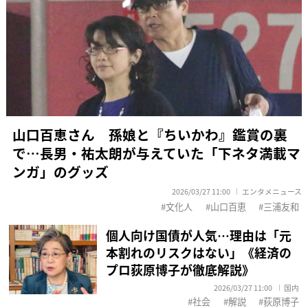
山口百恵さん 孫娘と『ちいかわ』鑑賞の裏
で…長男・祐太朗が与えていた「下ネタ満載マ
ンガ」のグッズ
2026/03/27 11:00
エンタメニュース
文化人
山口百恵
三浦友和
個人向け国債が人気…理由は「元
本割れのリスクはない」《経済の
プロ荻原博子が徹底解説》
2026/03/27 11:00
国内
社会
解説
荻原博子