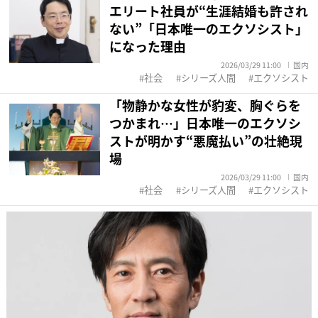
エリート社員が“生涯結婚も許され
ない”「日本唯一のエクソシスト」
になった理由
2026/03/29 11:00
国内
社会
シリーズ人間
エクソシスト
「物静かな女性が豹変、胸ぐらを
つかまれ…」日本唯一のエクソシ
ストが明かす“悪魔払い”の壮絶現
場
2026/03/29 11:00
国内
社会
シリーズ人間
エクソシスト