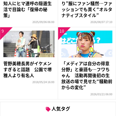
知人にヒマ連呼の隠遁生
り”服にファン騒然…ファ
活で目論む「復帰の秘
ッションでも貫く“オルタ
策」
ナティブスタイル”
2025/09/06 06:00
2026/08/07 17:10
9
10
菅野美穂長男がイケメン
「メディアは自分の得意
すぎると話題 公園で堺
分野」と豪語も…フワち
雅人より有名人
ゃん 活動再開後初の生
放送の場で見せた“騒動前
2018/05/24 16:00
からの変化”
2026/03/21 06:00
人気タグ