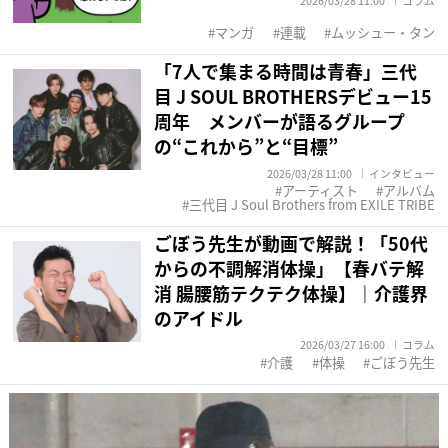
2026/03/28 11:00
コラム
マンガ
連載
ムッシュー・タン
「7人で集まる時間は青春」三代
目 J SOUL BROTHERSデビュー15
周年 メンバーが語るグループ
の“これから”と“目標”
2026/03/28 11:00
インタビュー
アーティスト
アルバム
三代目 J Soul Brothers from EXILE TRIBE
ごぼう先生が動画で解説！「50代
からの不調解消体操」【春バテ解
消 腸腰筋テクテク体操】｜介護界
のアイドル
2026/03/27 16:00
コラム
介護
体操
ごぼう先生