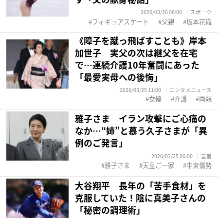
2026/03/26 06:00
スポーツ
フィギュアスケート
父親
坂本花織
《障子を蹴っ飛ばすことも》岸本
加世子 実父の次は継父を在宅
で…連続介護10年奮闘にあった
「最愛実母への後悔」
2026/03/25 11:00
エンタメニュース
女優
介護
両親
雅子さま イラン攻撃にご心痛の
なか…“姉”と慕う久子さまが「異
例のご発言」
2026/03/25 06:00
皇室
雅子さま
天皇ご一家
中東情勢
大谷翔平 長年の「苦手食材」を
克服していた！陰に真美子さんの
「秘密の調理術」