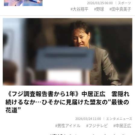
2026/03/25 06:00
スポーツ
大谷翔平
野球
田中真美子
《フジ調査報告書から1年》中居正広 雲隠れ
続けるなか…ひそかに見届けた盟友の“最後の
花道”
2026/03/24 11:00
エンタメニュース
男性アイドル
フジテレビ
中居正広