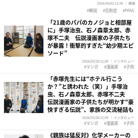
2026/04/02 11:00
健康
解説
花粉症
PFAS
「21歳のパパのカノジョと相部屋
に」手塚治虫、石ノ森章太郎、赤
塚不二夫 伝説漫画家の子供たち
が暴露！衝撃的すぎた“幼少期エピ
ソード”
2026/03/30 11:00
インタビュー
マンガ
漫画家
子供
「赤塚先生には“ホテル行こう
か？”と誘われた（笑）」手塚治
虫、石ノ森章太郎、赤塚不二夫
伝説漫画家の子供たちが明かす“豪
快すぎる伝説”、家族の交流秘話も
2026/03/30 11:00
インタビュー
マンガ
漫画家
子供
《親族は猛反対》化学メーカーの