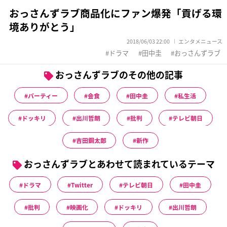
おっさんずラブ商品化にファン爆発「貢げる環
境ありがとう」
2018/06/03 22:00
エンタメニュース
ドラマ
田中圭
おっさんずラブ
おっさんずラブのその他の記事
パーティー
会食
田中圭
私生活
ドッキリ
出川哲朗
批判
テレビ朝日
吉田鋼太郎
新作
おっさんずラブとあわせて読まれているテーマ
ドラマ
Twitter
テレビ朝日
田中圭
批判
映画化
ドッキリ
出川哲朗