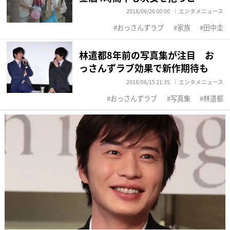
2018/06/26 00:00
エンタメニュース
おっさんずラブ
家族
田中圭
林遣都8年前の写真集が注目 お
っさんずラブ効果で新作期待も
2018/06/15 21:35
エンタメニュース
おっさんずラブ
写真集
林遣都