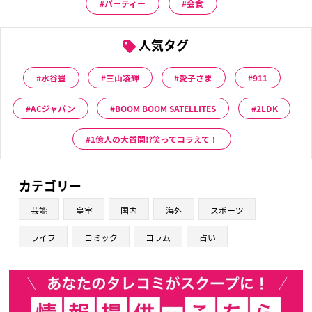
パーティー
会食
人気タグ
水谷豊
三山凌輝
愛子さま
911
ACジャパン
BOOM BOOM SATELLITES
2LDK
1億人の大質問!?笑ってコラえて！
カテゴリー
芸能
皇室
国内
海外
スポーツ
ライフ
コミック
コラム
占い