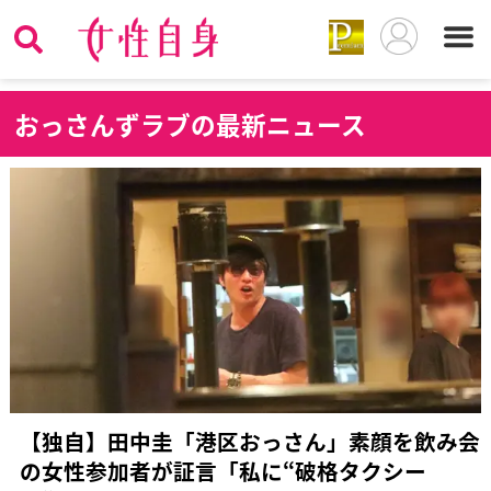
お
っさんずラブの最新ニュース
【独自】田中圭「港区おっさん」素顔を飲み会
の女性参加者が証言「私に“破格タクシー