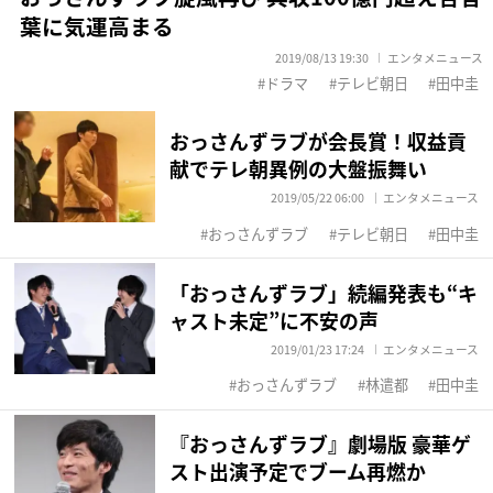
葉に気運高まる
2019/08/13 19:30
エンタメニュース
ドラマ
テレビ朝日
田中圭
おっさんずラブが会長賞！収益貢
献でテレ朝異例の大盤振舞い
2019/05/22 06:00
エンタメニュース
おっさんずラブ
テレビ朝日
田中圭
「おっさんずラブ」続編発表も“キ
ャスト未定”に不安の声
2019/01/23 17:24
エンタメニュース
おっさんずラブ
林遣都
田中圭
『おっさんずラブ』劇場版 豪華ゲ
スト出演予定でブーム再燃か