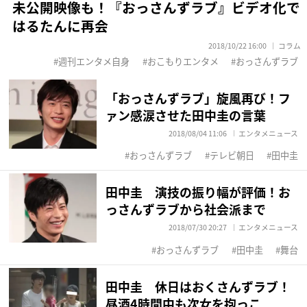
未公開映像も！『おっさんずラブ』ビデオ化で
はるたんに再会
2018/10/22 16:00
コラム
週刊エンタメ自身
おこもりエンタメ
おっさんずラブ
「おっさんずラブ」旋風再び！フ
ァン感涙させた田中圭の言葉
2018/08/04 11:06
エンタメニュース
おっさんずラブ
テレビ朝日
田中圭
田中圭 演技の振り幅が評価！お
っさんずラブから社会派まで
2018/07/30 20:27
エンタメニュース
おっさんずラブ
田中圭
舞台
田中圭 休日はおくさんずラブ！
昼酒4時間中も次女を抱っこ