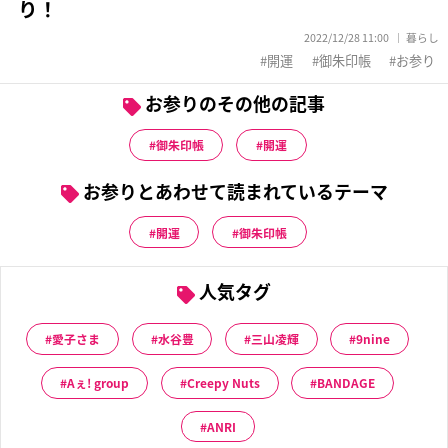
り！
2022/12/28 11:00
暮らし
開運
御朱印帳
お参り
お参りのその他の記事
御朱印帳
開運
お参りとあわせて読まれているテーマ
開運
御朱印帳
人気タグ
愛子さま
水谷豊
三山凌輝
9nine
Aぇ! group
Creepy Nuts
BANDAGE
ANRI