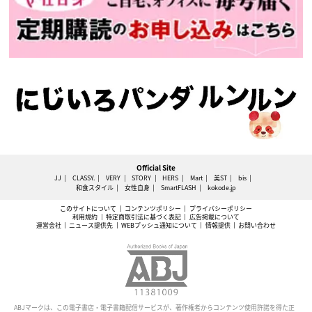
Official Site
JJ
CLASSY.
VERY
STORY
HERS
Mart
美ST
bis
和食スタイル
女性自身
SmartFLASH
kokode.jp
このサイトについて
コンテンツポリシー
プライバシーポリシー
利用規約
特定商取引法に基づく表記
広告掲載について
運営会社
ニュース提供先
WEBプッシュ通知について
情報提供
お問い合わせ
ABJマークは、この電子書店・電子書籍配信サービスが、著作権者からコンテンツ使用許諾を得た正