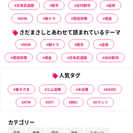
日本武道館
歌手
谷村新司
追悼
NHK
朝ドラ
菅田将暉
借金
さだまさしとあわせて読まれているテーマ
NHK
朝ドラ
歌手
追悼
菅田将暉
借金
日本武道館
谷村新司
人気タグ
愛子さま
三山凌輝
水谷豊
ADHD
ATM
007
BBC
Aマッソ
カテゴリー
芸能
皇室
国内
海外
スポーツ