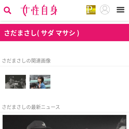
さ
だまさし( サダ マサシ )
さだまさしの関連画像
さだまさしの最新ニュース