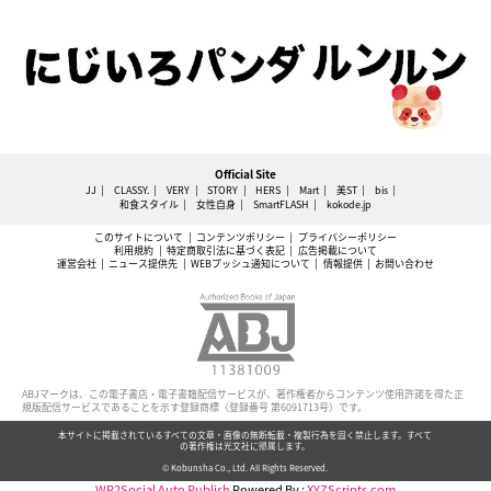
Official Site
JJ
CLASSY.
VERY
STORY
HERS
Mart
美ST
bis
和食スタイル
女性自身
SmartFLASH
kokode.jp
このサイトについて
コンテンツポリシー
プライバシーポリシー
利用規約
特定商取引法に基づく表記
広告掲載について
運営会社
ニュース提供先
WEBプッシュ通知について
情報提供
お問い合わせ
ABJマークは、この電子書店・電子書籍配信サービスが、著作権者からコンテンツ使用許諾を得た正
規版配信サービスであることを示す登録商標（登録番号 第6091713号）です。
本サイトに掲載されているすべての文章・画像の無断転載・複製行為を固く禁止します。すべて
の著作権は光文社に帰属します。
© Kobunsha Co., Ltd. All Rights Reserved.
WP2Social Auto Publish
Powered By :
XYZScripts.com