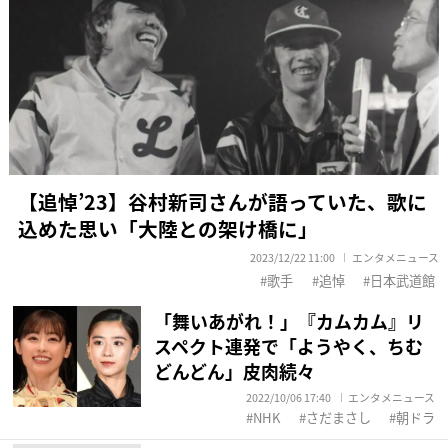
【追悼’23】谷村新司さんが語っていた、歌に
込めた思い「大陸との架け橋に」
2023/12/22 11:00
エンタメニュース
歌手
追悼
日本武道館
「舞いあがれ！」『カムカム』リ
スペクト連発で「ようやく、ちむ
どんどん」皮肉続々
2022/10/06 17:40
エンタメニュース
NHK
さだまさし
朝ドラ