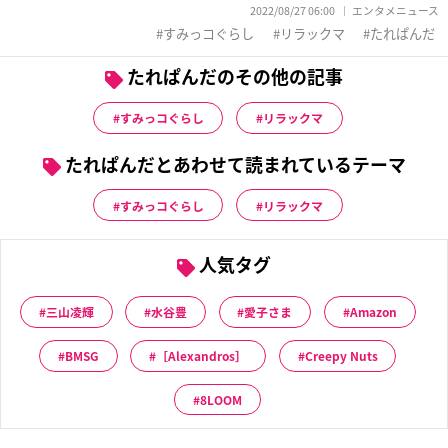
2022/08/27 06:00
エンタメニュース
すみっコぐらし
リラックマ
たれぱんだ
たれぱんだのその他の記事
すみっコぐらし
リラックマ
たれぱんだとあわせて読まれているテーマ
すみっコぐらし
リラックマ
人気タグ
三山凌輝
水谷豊
愛子さま
Amazon
BMSG
［Alexandros］
Creepy Nuts
8LOOM