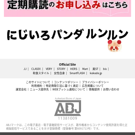
Official Site
JJ
CLASSY.
VERY
STORY
HERS
Mart
美ST
bis
和食スタイル
女性自身
SmartFLASH
kokode.jp
このサイトについて
コンテンツポリシー
プライバシーポリシー
利用規約
特定商取引法に基づく表記
広告掲載について
運営会社
ニュース提供先
WEBプッシュ通知について
情報提供
お問い合わせ
ABJマークは、この電子書店・電子書籍配信サービスが、著作権者からコンテンツ使用許諾を得た正
規版配信サービスであることを示す登録商標（登録番号 第6091713号）です。