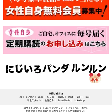
Official Site
JJ
CLASSY.
VERY
STORY
HERS
Mart
美ST
bis
和食スタイル
女性自身
SmartFLASH
kokode.jp
このサイトについて
コンテンツポリシー
プライバシーポリシー
利用規約
特定商取引法に基づく表記
広告掲載について