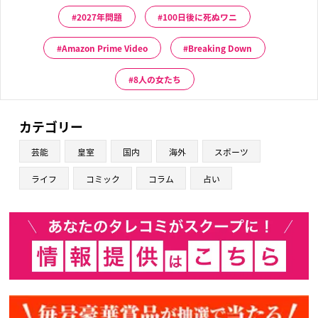
2027年問題
100日後に死ぬワニ
Amazon Prime Video
Breaking Down
8人の女たち
カテゴリー
芸能
皇室
国内
海外
スポーツ
ライフ
コミック
コラム
占い