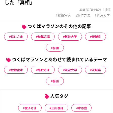
した「真相」
2025/07/19 06:00
皇室
秋篠宮家
悠仁さま
筑波大学
つくばマラソンのその他の記事
悠仁さま
秋篠宮家
筑波大学
茨城県
警備
つくばマラソンとあわせて読まれているテーマ
秋篠宮家
悠仁さま
筑波大学
茨城県
警備
人気タグ
愛子さま
三山凌輝
水谷豊