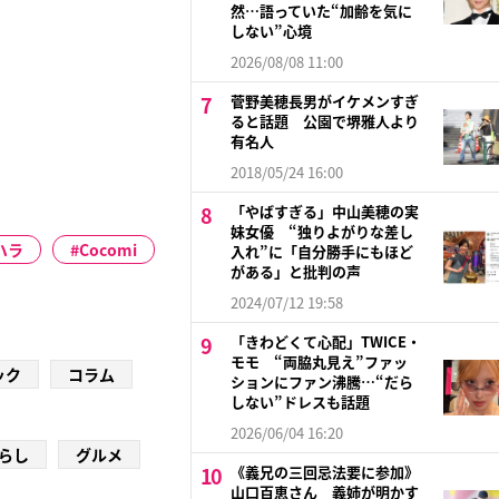
然…語っていた“加齢を気に
しない”心境
2026/08/08 11:00
菅野美穂長男がイケメンすぎ
ると話題 公園で堺雅人より
有名人
2018/05/24 16:00
「やばすぎる」中山美穂の実
妹女優 “独りよがりな差し
ハラ
Cocomi
入れ”に「自分勝手にもほど
がある」と批判の声
2024/07/12 19:58
「きわどくて心配」TWICE・
モモ “両脇丸見え”ファッ
ック
コラム
ションにファン沸騰…“だら
しない”ドレスも話題
2026/06/04 16:20
らし
グルメ
《義兄の三回忌法要に参加》
山口百恵さん 義姉が明かす