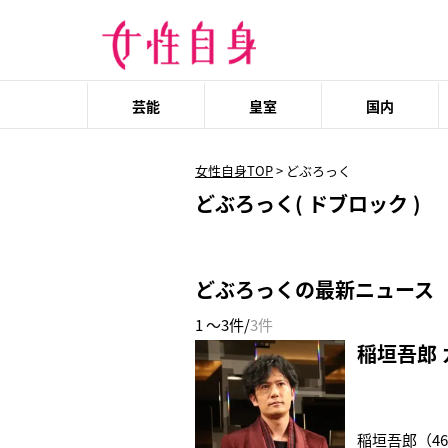
芸能
皇室
国内
女性自身TOP
>
どぶろっく
どぶろっく( ドブロック )
どぶろっくの最新ニュース
1 ～3件/
3件
稲垣吾郎
稲垣吾郎（46