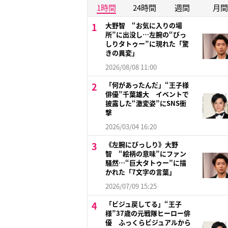
1時間
24時間
週間
月間
大野智 “お気に入りの場
所”に出没し…左腕の“びっ
しりタトゥー”に現れた「驚
きの異変」
2026/08/08 11:00
「何があったんだ」“王子様
俳優”千葉雄大 イベントで
披露した“激変姿”にSNS衝
撃
2026/03/04 16:20
《左腕にびっしり》大野
智 “絵柄の意味”にファン
騒然…“巨大タトゥー”に描
かれた「7文字の言葉」
2026/07/09 15:25
「ビジュ戻してる」“王子
様”37歳の元戦隊ヒーロー俳
優 ふっくらビジュアルから