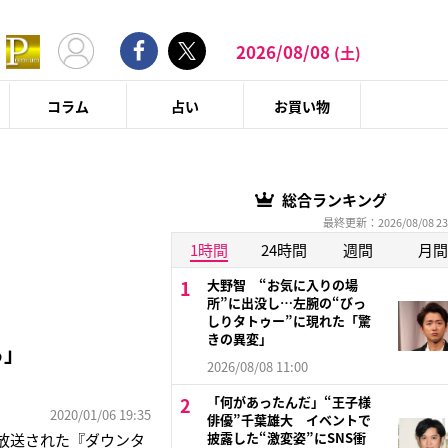
2026/08/08
(土)
コラム
占い
お買い物
総合ランキング
最終更新：2026/08/08 23
1時間
24時間
週間
月間
大野智 “お気に入りの場
所”に出没し…左腕の“びっ
しりタトゥー”に現れた「驚
きの異変」
る」
2026/08/08 11:00
「何があったんだ」“王子様
2020/01/06 19:35
俳優”千葉雄大 イベントで
披露した“激変姿”にSNS衝
日に放送された『ダウンタ