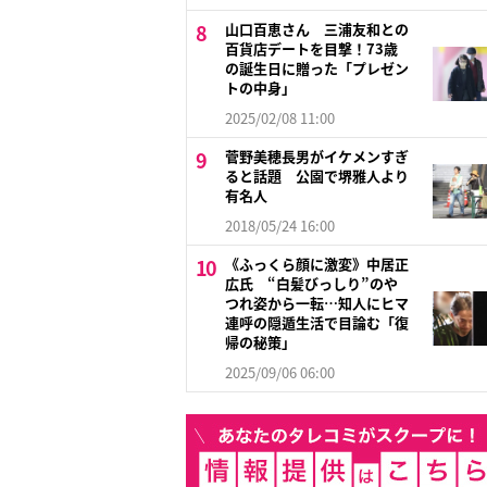
山口百恵さん 三浦友和との
百貨店デートを目撃！73歳
の誕生日に贈った「プレゼン
トの中身」
2025/02/08 11:00
菅野美穂長男がイケメンすぎ
ると話題 公園で堺雅人より
有名人
2018/05/24 16:00
《ふっくら顔に激変》中居正
広氏 “白髪びっしり”のや
つれ姿から一転…知人にヒマ
連呼の隠遁生活で目論む「復
帰の秘策」
2025/09/06 06:00