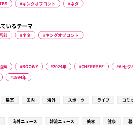
TBS
キングオブコント
ネタ
れているテーマ
吾郎
ネタ
キングオブコント
凌輝
BOOWY
2024年
CHERRSEE
AIセク
1994年
皇室
国内
海外
スポーツ
ライフ
コミ
海外ニュース
韓流ニュース
美容
健康
暮