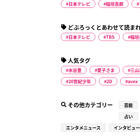
日本テレビ
稲垣吾郎
どぶろっくとあわせて読ま
日本テレビ
TBS
稲垣
人気タグ
水谷豊
愛子さま
三山
20世紀少年
2D
avex
その他カテゴリー
芸能
占い
エンタメニュース
インタビュー