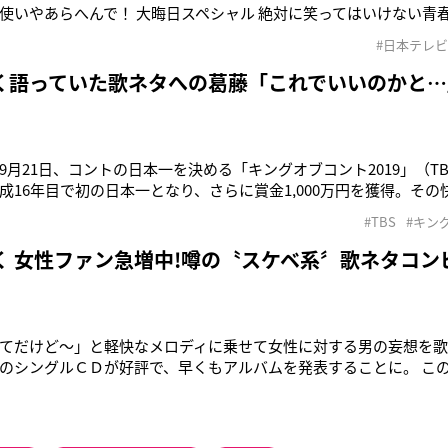
使いやあらへんで！ 大晦日スペシャル 絶対に笑ってはいけない青春
テレビ系）について言及した。番組冒頭でアシスタントの吉田明世
#日本テレビ
』に出演した稲垣を見て「大笑いした」と告白。しかし稲垣は「
まし
く語っていた歌ネタへの葛藤「これでいいのかと…
9月21日、コントの日本一を決める「キングオブコント2019」（T
成16年目で初の日本一となり、さらに賞金1,000万円を獲得。そ
うだ。同大会でどぶろっくは歌声とギタースキルを活かした、下
#TBS
#キン
露。優勝決定後に森慎太郎（40）は「本当に自分たちのスタイル
メント
く 女性ファン急増中!噂の〝スケベ系〞歌ネタコン
てだけど〜」と軽快なメロディに乗せて女性に対する男の妄想を
のシングルＣＤが好評で、早くもアルバムを発表することに。 こ
下ネタ全開だ。 江口「きれいな女子大生がボクたちのエロい歌で
妙な気持ちになりますよね」 森「ライブにも女性のお客さんが増
になって、夢を見てる