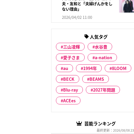
夫・友和と「夫婦げんかをし
ない理由」
2026/04/02 11:00
人気タグ
三山凌輝
水谷豊
愛子さま
a-nation
au
1994年
8LOOM
BECK
BEAMS
Blu-ray
2027年問題
ACEes
芸能ランキング
最終更新：2026/08/08 23