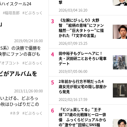
撃
ハイスクール24
アナウンサー（31）
2026/03/04 16:20
#稲垣吾郎
#どぶろっく
何かやっていました？
《左腕にびっしり》大野
」
智 “絵柄の意味”にファン
騒然…“巨大タトゥー”に描
かれた「7文字の言葉」
2019/09/24 16:00
2026/07/09 15:25
BS系）の決勝で優勝を
田中裕子もグレーヘアに！
の快挙にファンの喜びも
夫・沢田研二とおそろい電車
ネタ全開のミュージカル
グオブコント
#どぶろっく
デート
がたくさんの人に評価
2019/07/05 06:00
ビがアルバムを
2年前から行方不明だった4
歳女児が祖父宅の隠し部屋か
2013/11/26 00:00
ら発見
歌い上げる、どぶろっ
2022/02/16 17:59
の秋はひっぱりだこの
「ビジュ戻してる」“王子
大喜びしてるのを見る
#ネタ
#どぶろっく
様”37歳の元戦隊ヒーロー俳
えて、ファンレターまで
優 ふっくらビジュアルから
の“激やせ”回帰にSNS騒