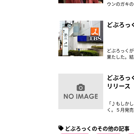
ウンのガキの
時！』（日本
が、『ガキ使
記憶から消し
どぶろっ
どぶろっくが
果たした。結
ひとしおのよ
風コントを披
された」とコ
どぶろっ
リリース
「♪もしかし
く。５月発売
学園祭でも、
と、こっちが
どぶろっくのその他の記事
もらえるよう