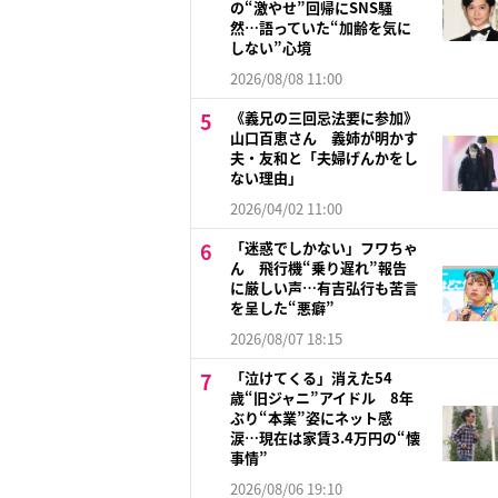
の“激やせ”回帰にSNS騒
然…語っていた“加齢を気に
しない”心境
2026/08/08 11:00
《義兄の三回忌法要に参加》
山口百恵さん 義姉が明かす
夫・友和と「夫婦げんかをし
ない理由」
2026/04/02 11:00
「迷惑でしかない」フワちゃ
ん 飛行機“乗り遅れ”報告
に厳しい声…有吉弘行も苦言
を呈した“悪癖”
2026/08/07 18:15
「泣けてくる」消えた54
歳“旧ジャニ”アイドル 8年
ぶり“本業”姿にネット感
涙…現在は家賃3.4万円の“懐
事情”
2026/08/06 19:10