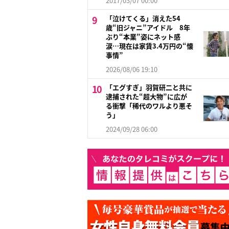
2017/03/07 00:00
「泣けてくる」消えた54
歳“旧ジャニ”アイドル 8年
ぶり“本業”姿にネット感
涙…現在は家賃3.4万円の“懐
事情”
2026/08/06 19:10
「エグすぎ」羽賀研二と共に
逮捕された“超大物”に広が
る衝撃「稀代のワルより悪そ
う」
2024/09/28 06:00