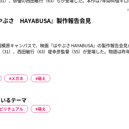
31）、俳優の西田敏行（63）らが登場した。本作は7年間60億キ
ンを完了し、人々に深い感動を与えた小惑星探査機はやぶさの帰
トチームの面々の姿を描いた作品である。竹内は「この作品は、は
ような作
ぶさ HAYABUSA』製作報告会見
XA相模原キャンパスで、映画『はやぶさ HAYABUSA』の製作報告会
（31）、西田敏行（63）堤幸彦監督（55）が登場した。物語は昨
たした日本の小惑星探査機はやぶさの7年間のプロジェクトを描い
での丸めがねに作業ジャンパー、ジーンズのオタクな服装で登場し
とい
メガネ
萌え
ているテーマ
ピリチュアル
萌え