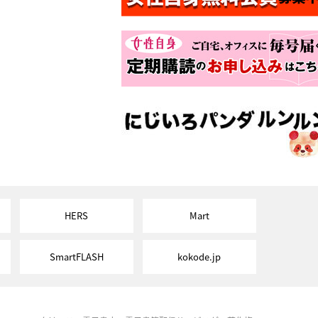
HERS
Mart
SmartFLASH
kokode.jp