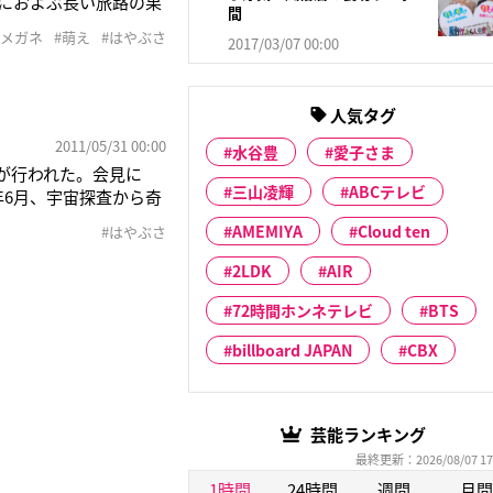
ロにおよぶ長い旅路の果
間
還を信じ、全てを捧げ
#メガネ
#萌え
#はやぶさ
2017/03/07 00:00
やぶさが辿った7年間
人気タグ
2011/05/31 00:00
水谷豊
愛子さま
見が行われた。会見に
三山凌輝
ABCテレビ
年6月、宇宙探査から奇
た内容となっている。
AMEMIYA
Cloud ten
#はやぶさ
た。服装に関して竹内
2LDK
AIR
72時間ホンネテレビ
BTS
billboard JAPAN
CBX
芸能ランキング
最終更新：2026/08/07 17
1時間
24時間
週間
月間