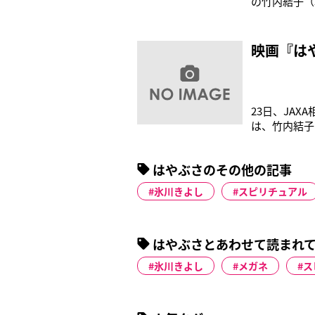
の竹内結子（
てにミッショ
たプロジェク
を体感できる
映画『はや
23日、JA
は、竹内結子
跡の帰還を果
竹内は、劇中
はやぶさのその他の記事
は「一応女優
氷川きよし
スピリチュアル
はやぶさとあわせて読まれ
氷川きよし
メガネ
ス