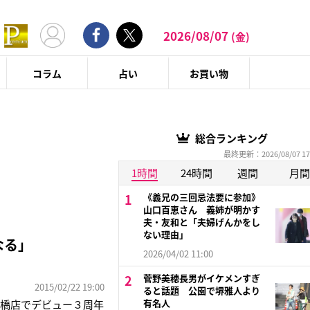
2026/08/07
(金)
コラム
占い
お買い物
総合ランキング
最終更新：2026/08/07 17
1時間
24時間
週間
月間
《義兄の三回忌法要に参加》
山口百恵さん 義姉が明かす
夫・友和と「夫婦げんかをし
ない理由」
なる」
2026/04/02 11:00
菅野美穂長男がイケメンすぎ
2015/02/22 19:00
ると話題 公園で堺雅人より
有名人
船橋店でデビュー３周年