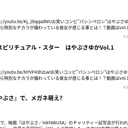
p://youtu.be/Kj_2bqqadWUお笑いコンビ”パシンペロン”はや
ら特別なチカラが備わっている彼女が感じる事とは！？動画はvol.
『パワースポットには行くな 本当はやってはいけないスピリチュア
#
み）●「ぴあ BOOK SHOP」※「ぴあ BOOK SHOP」「Amazo
ピリチュアル・スター はやぶさゆかVol.1
p://youtu.be/NYVP43h2LwIお笑いコンビ”パシンペロン”はや
ら特別なチカラが備わっている彼女が感じる事とは！？動画はvol.
『パワースポットには行くな 本当はやってはいけないスピリチュア
#
み）●「ぴあ BOOK SHOP」※「ぴあ BOOK SHOP」「Amazo
やぶさ』で、メガネ萌え?
内で、映画『はやぶさ／HAYABUSA』のチャリティー試写会が行わ