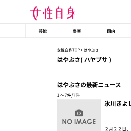
芸能
皇室
国内
女性自身TOP
>
はやぶさ
はやぶさ( ハヤブサ )
はやぶさの最新ニュース
1 ～7件/
7件
氷川きよ
２月２２日、