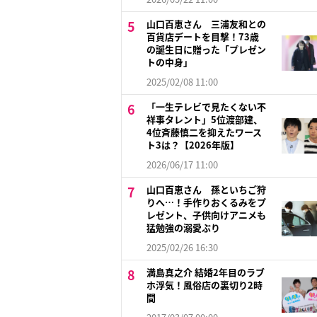
山口百恵さん 三浦友和との
百貨店デートを目撃！73歳
の誕生日に贈った「プレゼン
トの中身」
2025/02/08 11:00
「一生テレビで見たくない不
祥事タレント」5位渡部建、
4位斉藤慎二を抑えたワース
ト3は？【2026年版】
2026/06/17 11:00
山口百恵さん 孫といちご狩
りへ…！手作りおくるみをプ
レゼント、子供向けアニメも
猛勉強の溺愛ぶり
2025/02/26 16:30
満島真之介 結婚2年目のラブ
ホ浮気！風俗店の裏切り2時
間