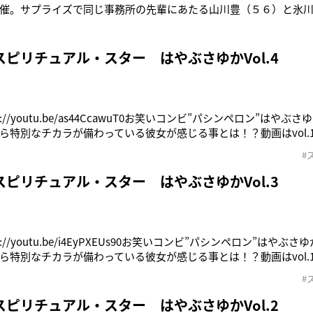
催。サプライズで同じ事務所の先輩にあたる山川豊（５６）と氷
を盛大に祝った。 はやぶさは、２０１２年２月２２日にシングル
はやぶさポーズ”と呼ばれるユニークな振り付けが話題となり、幅
の日、会場には約１
ピリチュアル・スター はやぶさゆかVol.4
p://youtu.be/as44CcawuT0お笑いコンビ”パシンペロン”はや
ら特別なチカラが備わっている彼女が感じる事とは！？動画はvol.
『パワースポットには行くな 本当はやってはいけないスピリチュア
#
み）●「ぴあ BOOK SHOP」※「ぴあ BOOK SHOP」「Amazo
ピリチュアル・スター はやぶさゆかVol.3
://youtu.be/i4EyPXEUs90お笑いコンビ”パシンペロン”はや
ら特別なチカラが備わっている彼女が感じる事とは！？動画はvol.
『パワースポットには行くな 本当はやってはいけないスピリチュア
#
み）●「ぴあ BOOK SHOP」※「ぴあ BOOK SHOP」「Amazo
ピリチュアル・スター はやぶさゆかVol.2