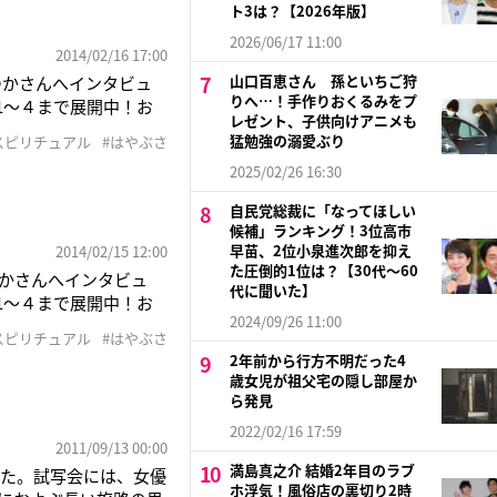
ト3は？【2026年版】
2026/06/17 11:00
2014/02/16 17:00
山口百恵さん 孫といちご狩
ぶさゆかさんへインタビュ
りへ…！手作りおくるみをプ
1〜４まで展開中！お
レゼント、子供向けアニメも
ル』はやぶさ ゆか／
猛勉強の溺愛ぶり
スピリチュアル
#はやぶさ
2025/02/26 16:30
自民党総裁に「なってほしい
候補」ランキング！3位高市
早苗、2位小泉進次郎を抑え
2014/02/15 12:00
た圧倒的1位は？【30代〜60
ぶさゆかさんへインタビュ
代に聞いた】
1〜４まで展開中！お
2024/09/26 11:00
ル』はやぶさ ゆか／
スピリチュアル
#はやぶさ
2年前から行方不明だった4
歳女児が祖父宅の隠し部屋か
ら発見
2022/02/16 17:59
2011/09/13 00:00
満島真之介 結婚2年目のラブ
れた。試写会には、女優
ホ浮気！風俗店の裏切り2時