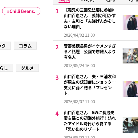
《義兄の三回忌法要に参加》
Chilli Beans.
山口百恵さん 義姉が明かす
夫・友和と「夫婦げんかをし
ない理由」
2026/04/02 11:00
ック
コラム
菅野美穂長男がイケメンすぎ
ると話題 公園で堺雅人より
有名人
2018/05/24 16:00
らし
グルメ
山口百恵さん 夫・三浦友和
が親友の認知症にショック…
支えに孫と贈る「プレゼン
ト」
2026/08/07 11:00
山口百恵さん GWに長男夫
妻＆孫との初海外旅行！訪れ
たアイドル時代から愛する
「思い出のリゾート」
2026/05/22 11:00