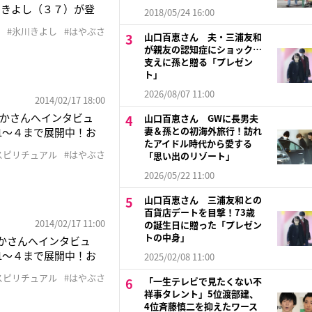
川きよし（３７）が登
2018/05/24 16:00
『ヨコハマ横恋慕』で
#氷川きよし
#はやぶさ
山口百恵さん 夫・三浦友和
広い世代から注目を集め
が親友の認知症にショック…
支えに孫と贈る「プレゼン
ト」
2026/08/07 11:00
2014/02/17 18:00
ぶさゆかさんへインタビュ
山口百恵さん GWに長男夫
妻＆孫との初海外旅行！訪れ
1〜４まで展開中！お
たアイドル時代から愛する
ル』はやぶさ ゆか／
スピリチュアル
#はやぶさ
「思い出のリゾート」
2026/05/22 11:00
山口百恵さん 三浦友和との
百貨店デートを目撃！73歳
2014/02/17 11:00
の誕生日に贈った「プレゼン
トの中身」
ぶさゆかさんへインタビュ
1〜４まで展開中！お
2025/02/08 11:00
ル』はやぶさ ゆか／
スピリチュアル
#はやぶさ
「一生テレビで見たくない不
祥事タレント」5位渡部建、
4位斉藤慎二を抑えたワース