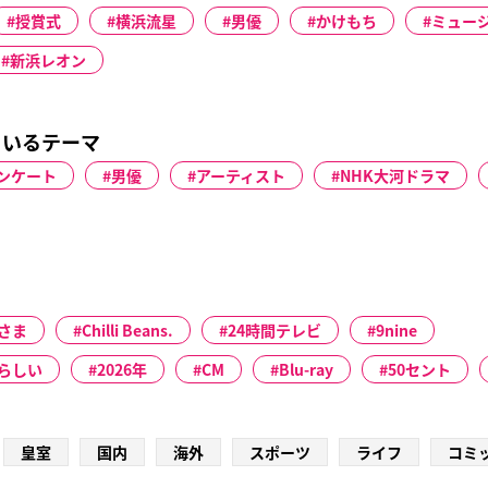
授賞式
横浜流星
男優
かけもち
ミュー
新浜レオン
ているテーマ
ンケート
男優
アーティスト
NHK大河ドラマ
さま
Chilli Beans.
24時間テレビ
9nine
らしい
2026年
CM
Blu-ray
50セント
皇室
国内
海外
スポーツ
ライフ
コミ