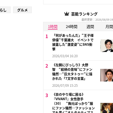
らし
グルメ
芸能ランキング
最終更新：2026/08/09 19
1時間
24時間
週間
月間
「何があったんだ」“王子様
俳優”千葉雄大 イベントで
披露した“激変姿”にSNS衝
撃
2026/03/04 16:20
《左腕にびっしり》大野
智 “絵柄の意味”にファン
騒然…“巨大タトゥー”に描
かれた「7文字の言葉」
2026/07/09 15:25
《目のやり場に困る》
『VIVANT』女性歌手
（30） “胸元ぽっかり”服
にファン騒然…ファッション
でも貫く“オルタナティブス