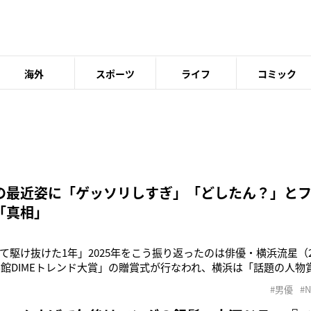
海外
スポーツ
ライフ
コミック
の最近姿に「ゲッソリしすぎ」「どしたん？」と
「真相」
て駆け抜けた1年」2025年をこう振り返ったのは俳優・横浜流星（2
小学館DIMEトレンド大賞」の贈賞式が行なわれ、横浜は「話題の人
浜はまもなく最終回を迎えるNHK大河ドラマ『べらぼう』の主演
#男優
#
の歴代興行収入ランキングで1位を塗り替えた映画『国宝』に準主