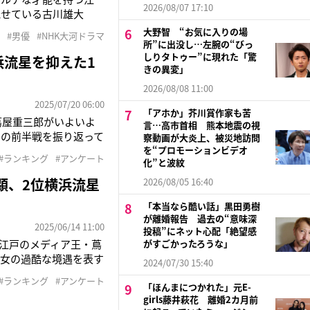
2026/08/07 17:10
見せている古川雄大
れていた人物なので、当
大野智 “お気に入りの場
#男優
#NHK大河ドラマ
一番の陽キャでいてく
所”に出没し…左腕の“びっ
しりタトゥー”に現れた「驚
浜流星を抑えた1
きの異変」
2026/08/08 11:00
2025/07/20 06:00
「アホか」芥川賞作家も苦
蔦屋重三郎がいよいよ
言…高市首相 熊本地震の視
での前半戦を振り返って
察動画が大炎上、被災地訪問
。迫真の演技に何度も心
を“プロモーションビデオ
#ランキング
#アンケート
化”と波紋
ンケートツール
顕、2位横浜流星
2026/08/05 16:40
「本当なら酷い話」黒田勇樹
が離婚報告 過去の“意味深
2025/06/14 11:00
投稿”にネット心配「絶望感
。江戸のメディア王・蔦
がすごかったろうな」
遊女の過酷な境遇を表す
2024/07/30 15:40
3）など、豪華キャス
#ランキング
#アンケート
ル「Freeasy」に
「ほんまにつかれた」元E-
girls藤井萩花 離婚2カ月前