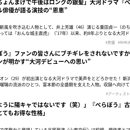
ちょんまげで午後はロングの銀髪」大河ドラマ『
ル俳優が語る演技の“恩恵”
新風を吹き込む人物として、井上芳雄（46）演じる重田貞一（の
っては『おんな城主直虎』（’17年）以来、約8年ぶりとなる大河
ときは、右も左もわからず緊張していたのですが、今回はミュー
#男優
#NH
っしゃったので、あまり緊張せずに現場にいられた気がします。重
ふれた、陽性のエネ
ぼう』ファンの皆さんにブチギレをされないです
ンが明かす“大河デビューへの思い”
オン（29）が初出演となる大河ドラマで美声をとどろかせた！ 新
瑠璃の流派のひとつ、富本節の全盛期を支えた人物。収録へ向けて
のか聞いてみた。「まずは所作の一つ一つの勉強でした。演歌歌
#アーティスト
、着物を着る機会が今まであまりありませんでした。ですので、着
歩き方、扇子の使い方
ように陽キャではないです（笑）」『べらぼう』
とてもお得な性格」
で序盤から登場している北尾政演〈山東京伝〉は絵師、戯作者と