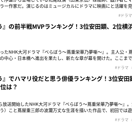
ラー作家だ。演じるのはミュージカルにドラマに映画にと活躍を
ょっと能天気なキャラクターを好演している。「政演は色男と呼ば
#ドラマ
る人物像をイメージしていました。演出の方から『べらぼう』で
れまして。僕自身わりと暗め
う』の前半戦MVPランキング！3位安田顕、2位横
ったNHK大河ドラマ『べらぼう～蔦重栄華乃夢噺～』。主人公・
の中心・日本橋へ進出を果たし、新たな章が幕を開けた。ここま
陣による熱演が繰り広げられいくつもの名シーンが誕生している
#ドラマ
たという視聴者も多いのではないだろうか。そこで本誌はWEBア
y」にて、ドラマをよく見
う』でハマリ役だと思う俳優ランキング！3位安田
1位は？
月から放送開始したNHK大河ドラマ『べらぼう～蔦重栄華乃夢噺～』
う）こと蔦屋重三郎の波瀾万丈な生涯を描いた作品で、初回では
なシーンが放送され、話題となった。渡辺謙（65）や安達祐実（4
#ドラマ
ていることでも注目されている同作。そこで本誌はWEBアンケートツー
きな