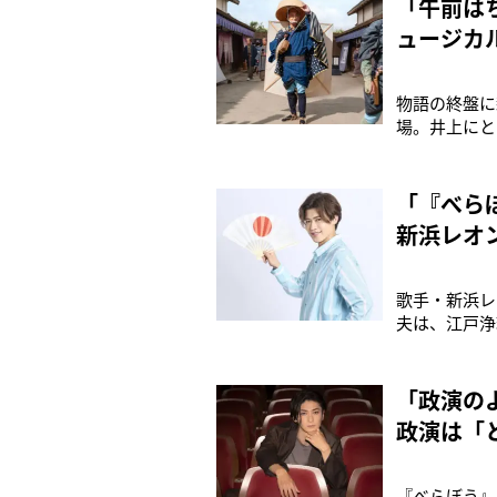
「午前は
ュージカ
物語の終盤に
場。井上にと
た。「直虎の
いる方もいら
ネルギーにあ
「『べら
新浜レオ
歌手・新浜レ
夫は、江戸浄
なことをした
ーしましたが
いい立ち方、
「政演の
政演は「
『べらぼう』