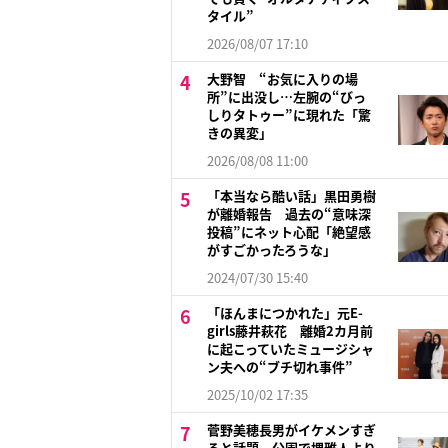
タイル”
2026/08/07 17:10
大野智 “お気に入りの場
所”に出没し…左腕の“びっ
しりタトゥー”に現れた「驚
きの異変」
2026/08/08 11:00
「本当なら酷い話」黒田勇樹
が離婚報告 過去の“意味深
投稿”にネット心配「絶望感
がすごかったろうな」
2024/07/30 15:40
「ほんまにつかれた」元E-
girls藤井萩花 離婚2カ月前
に起こっていたミュージシャ
ン夫への“ブチ切れ事件”
2025/10/02 17:35
菅野美穂長男がイケメンすぎ
ると話題 公園で堺雅人より