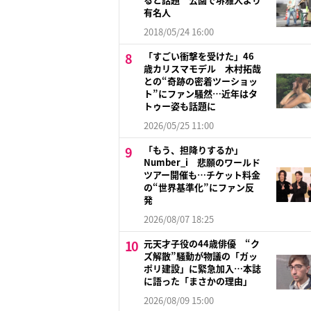
有名人
2018/05/24 16:00
「すごい衝撃を受けた」46
歳カリスマモデル 木村拓哉
との“奇跡の密着ツーショッ
ト”にファン騒然…近年はタ
トゥー姿も話題に
2026/05/25 11:00
「もう、担降りするか」
Number_i 悲願のワールド
ツアー開催も…チケット料金
の“世界基準化”にファン反
発
2026/08/07 18:25
元天才子役の44歳俳優 “ク
ズ解散”騒動が物議の「ガッ
ポリ建設」に緊急加入…本誌
に語った「まさかの理由」
2026/08/09 15:00