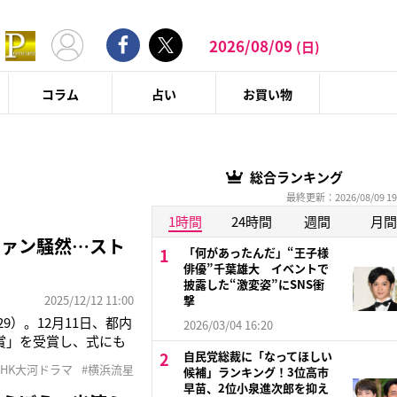
2026/08/09
(日)
コラム
占い
お買い物
総合ランキング
最終更新：2026/08/09 19
1時間
24時間
週間
月間
ファン騒然…スト
「何があったんだ」“王子様
俳優”千葉雄大 イベントで
披露した“激変姿”にSNS衝
2025/12/12 11:00
撃
9）。12月11日、都内
2026/03/04 16:20
物賞」を受賞し、式にも
自民党総裁に「なってほしい
に加え、6月に公開され
NHK大河ドラマ
#横浜流星
候補」ランキング！3位高市
役で出演するという、
早苗、2位小泉進次郎を抑え