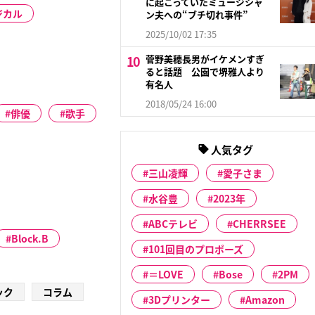
に起こっていたミュージシャ
ジカル
ン夫への“ブチ切れ事件”
2025/10/02 17:35
菅野美穂長男がイケメンすぎ
ると話題 公園で堺雅人より
有名人
2018/05/24 16:00
俳優
歌手
人気タグ
三山凌輝
愛子さま
水谷豊
2023年
ABCテレビ
CHERRSEE
Block.B
101回目のプロポーズ
＝LOVE
Bose
2PM
ック
コラム
3Dプリンター
Amazon