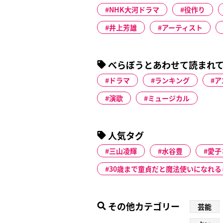
NHK大河ドラマ
役作り
井上芳雄
アーティスト
べらぼうとあわせて読まれ
ドラマ
ランキング
ア
演歌
ミュージカル
人気タグ
三山凌輝
水谷豊
愛子
30歳まで童貞だと魔法使いになれる
その他カテゴリー
芸能