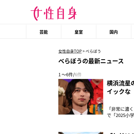
芸能
皇室
国内
女性自身TOP
>
べらぼう
べらぼうの最新ニュース
1 ～6件/
6件
横浜流星
イックな
「非常に濃く
で「2025
登壇した。横
邦画実写映画
まさに2025