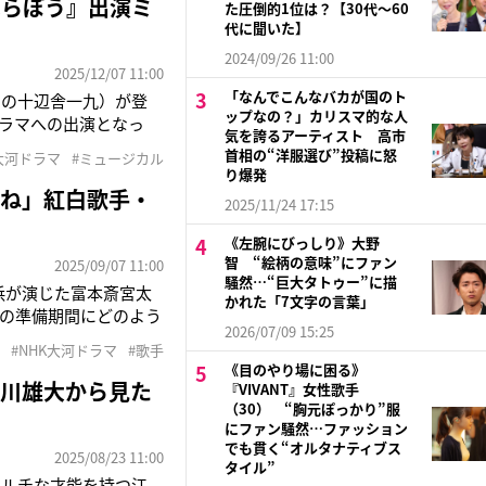
べらぼう』出演ミ
た圧倒的1位は？【30代〜60
代に聞いた】
2024/09/26 11:00
2025/12/07 11:00
「なんでこんなバカが国のト
ちの十辺舎一九）が登
ップなの？」カリスマ的な人
ドラマへの出演となっ
気を誇るアーティスト 高市
ジカルの仲間など知って
首相の“洋服選び”投稿に怒
K大河ドラマ
#ミュージカル
田貞一は若者らしくエ
り爆発
かね」紅白歌手・
2025/11/24 17:15
《左腕にびっしり》大野
智 “絵柄の意味”にファン
2025/09/07 11:00
騒然…“巨大タトゥー”に描
浜が演じた富本斎宮太
かれた「7文字の言葉」
の準備期間にどのよう
2026/07/09 15:25
謡の世界で僕はデビュ
#NHK大河ドラマ
#歌手
物を着たときのかっこ
《目のやり場に困る》
古川雄大から見た
『VIVANT』女性歌手
（30） “胸元ぽっかり”服
にファン騒然…ファッション
でも貫く“オルタナティブス
2025/08/23 11:00
タイル”
マルチな才能を持つ江