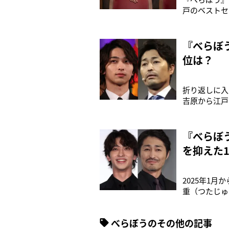
戸のベストセ
（38）。ち
初は色気のあ
ださいと言わ
『べらぼ
位は？
折り返しに入
吉原から江戸
も、キャスト
を揺さぶられ
「Freeas
『べらぼ
を抑えた
2025年1
重（つたじゅ
ショッキング
トが脇を固め
べらぼうのその他の記事
て、ドラマ好