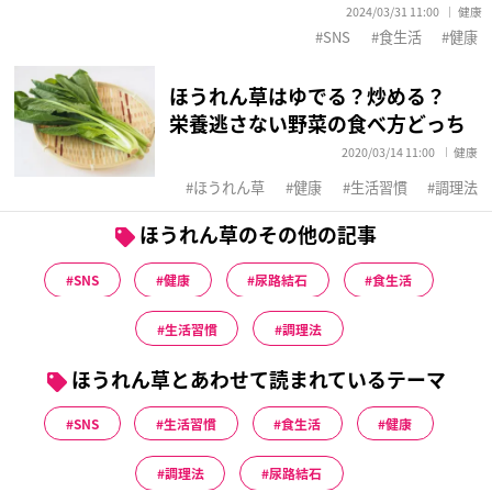
2024/03/31 11:00
健康
SNS
食生活
健康
ほうれん草はゆでる？炒める？
栄養逃さない野菜の食べ方どっち
2020/03/14 11:00
健康
ほうれん草
健康
生活習慣
調理法
ほうれん草のその他の記事
SNS
健康
尿路結石
食生活
生活習慣
調理法
ほうれん草とあわせて読まれているテーマ
SNS
生活習慣
食生活
健康
調理法
尿路結石