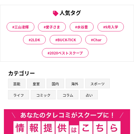
人気タグ
三山凌輝
愛子さま
水谷豊
9月入学
2LDK
BUCK-TICK
Char
2020ベストスクープ
カテゴリー
芸能
皇室
国内
海外
スポーツ
ライフ
コミック
コラム
占い