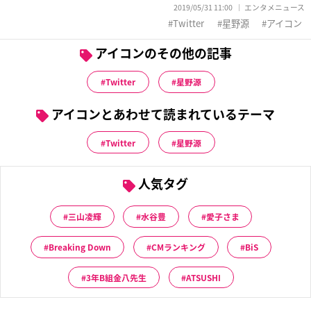
2019/05/31 11:00
エンタメニュース
Twitter
星野源
アイコン
アイコンのその他の記事
Twitter
星野源
アイコンとあわせて読まれているテーマ
Twitter
星野源
人気タグ
三山凌輝
水谷豊
愛子さま
Breaking Down
CMランキング
BiS
3年B組金八先生
ATSUSHI