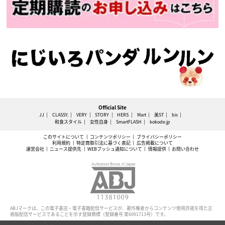
Official Site
JJ
CLASSY.
VERY
STORY
HERS
Mart
美ST
bis
和食スタイル
女性自身
SmartFLASH
kokode.jp
このサイトについて
コンテンツポリシー
プライバシーポリシー
利用規約
特定商取引法に基づく表記
広告掲載について
運営会社
ニュース提供先
WEBプッシュ通知について
情報提供
お問い合わせ
ABJマークは、この電子書店・電子書籍配信サービスが、著作権者からコンテンツ使用許諾を得た正
規版配信サービスであることを示す登録商標（登録番号 第6091713号）です。