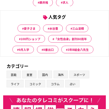
藤井隆
求人
人気タグ
愛子さま
水谷豊
三山凌輝
100円ショップ
「女性自身」創刊60周年
9月入学
8番出口
3年B組金八先生
カテゴリー
芸能
皇室
国内
海外
スポーツ
ライフ
コミック
コラム
占い