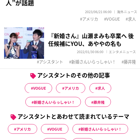
人”が話題
2023/06/21 06:00
海外ニュース
アメリカ
VOGUE
求人
『新婚さん』山瀬まみも卒業へ 後
任候補にYOU、あややの名も
2022/01/30 06:00
エンタメニュース
アシスタント
新婚さんいらっしゃい！
藤井隆
アシスタントのその他の記事
VOGUE
アメリカ
求人
新婚さんいらっしゃい！
藤井隆
アシスタントとあわせて読まれているテーマ
アメリカ
VOGUE
新婚さんいらっしゃい！