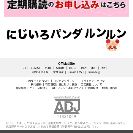
Official Site
JJ
CLASSY.
VERY
STORY
HERS
Mart
美ST
bis
和食スタイル
女性自身
SmartFLASH
kokode.jp
このサイトについて
コンテンツポリシー
プライバシーポリシー
利用規約
特定商取引法に基づく表記
広告掲載について
運営会社
ニュース提供先
WEBプッシュ通知について
情報提供
お問い合わせ
ABJマークは、この電子書店・電子書籍配信サービスが、著作権者からコンテンツ使用許諾を得た正
規版配信サービスであることを示す登録商標（登録番号 第6091713号）です。