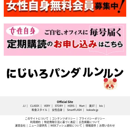
Official Site
JJ
CLASSY.
VERY
STORY
HERS
Mart
美ST
bis
和食スタイル
女性自身
SmartFLASH
kokode.jp
このサイトについて
コンテンツポリシー
プライバシーポリシー
利用規約
特定商取引法に基づく表記
広告掲載について
運営会社
ニュース提供先
WEBプッシュ通知について
情報提供
お問い合わせ