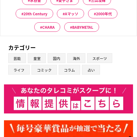
水谷豊
愛子さま
三山凌輝
20th Century
Aマッソ
2000年代
CHARA
BABYMETAL
カテゴリー
芸能
皇室
国内
海外
スポーツ
ライフ
コミック
コラム
占い