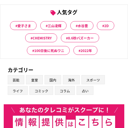
人気タグ
愛子さま
三山凌輝
水谷豊
2D
CHEMISTRY
8.6秒バズーカー
100日後に死ぬワニ
2022年
カテゴリー
芸能
皇室
国内
海外
スポーツ
ライフ
コミック
コラム
占い