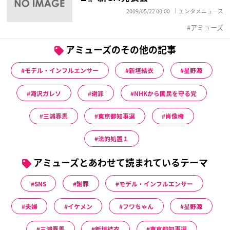
2009/05/22 00:00
エンタメニュース
アミューズ
アミューズのその他の記事
モデル・インフルエンサー
新垣結衣
星野源
滝沢ガレソ
謝罪
NHKから国民を守る党
三浦春馬
東京都知事選
肖像権
法的処置１
アミューズとあわせて読まれているテーマ
SNS
謝罪
モデル・インフルエンサー
夫婦
イケメン
フワちゃん
星野源
三浦春馬
新垣結衣
東京都知事選