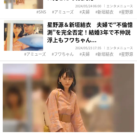
2024/05/24 06:00
エンタメニュース
SNS
アミューズ
夫婦
新垣結衣
星野源
星野源＆新垣結衣 夫婦で“不倫憶
測”を完全否定！結婚3年で不仲説
浮上もフワちゃん...
2024/05/23 17:35
エンタメニュース
アミューズ
フワちゃん
夫婦
新垣結衣
星野源