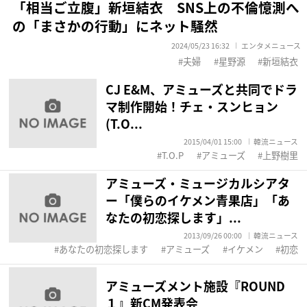
「相当ご立腹」新垣結衣 SNS上の不倫憶測へ
の「まさかの行動」にネット騒然
2024/05/23 16:32
エンタメニュース
夫婦
星野源
新垣結衣
CJ E&M、アミューズと共同でドラ
マ制作開始！チェ・スンヒョン
(T.O...
2015/04/01 15:00
韓流ニュース
T.O.P
アミューズ
上野樹里
アミューズ・ミュージカルシアタ
ー「僕らのイケメン青果店」「あ
なたの初恋探します」...
2013/09/26 00:00
韓流ニュース
あなたの初恋探します
アミューズ
イケメン
初恋
アミューズメント施設『ROUND
１』新CM発表会