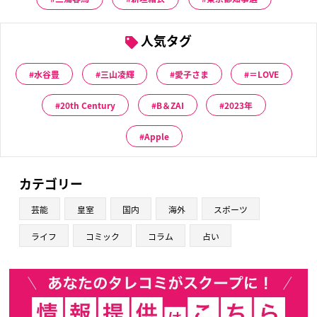
人気タグ
水谷豊
三山凌輝
愛子さま
＝LOVE
20th Century
B＆ZAI
2023年
Apple
カテゴリー
芸能
皇室
国内
海外
スポーツ
ライフ
コミック
コラム
占い