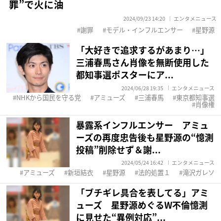
罪”で火に油
2024/09/23 14:20
エンタメニュース
謝罪
モデル・インフルエンサー
星野源
「大好きで追求するがあまり…」
三浦春馬さん肖像を無断使用した
都知事選ポスターにア...
2024/06/28 19:35
エンタメニュース
NHKから国民を守る党
アミューズ
三浦春馬
東京都知事選
肖像権
暴露系インフルエンサー アミュ
ーズの再度忠告後も星野源の“憶測
投稿”削除せず＆謝...
2024/05/24 16:42
エンタメニュース
アミューズ
新垣結衣
星野源
法的処置１
滝沢ガレソ
「ブチギレ具合を表してる」アミ
ューズ 星野源めぐるW不倫憶測
に見せた“異例対応”...