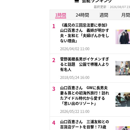
芸能ランキング
最終更新：2026/08/07 23
1時間
24時間
週間
月間
《義兄の三回忌法要に参加》
山口百恵さん 義姉が明かす
夫・友和と「夫婦げんかをし
ない理由」
2026/04/02 11:00
菅野美穂長男がイケメンすぎ
ると話題 公園で堺雅人より
有名人
2018/05/24 16:00
山口百恵さん GWに長男夫
妻＆孫との初海外旅行！訪れ
たアイドル時代から愛する
「思い出のリゾート」
2026/05/22 11:00
山口百恵さん 三浦友和との
百貨店デートを目撃！73歳