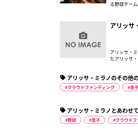
る野球チーム
GoFund
目標を与え、
ん」と訴えた
アリッサ
アリッサ・ミ
たアリッサ・
日々を送って
してパッキン
アリッサ・ミラノのその他
ておいた母乳
クラウドファンディング
息
アリッサ・ミラノとあわせ
野球
息子
クラウドフ