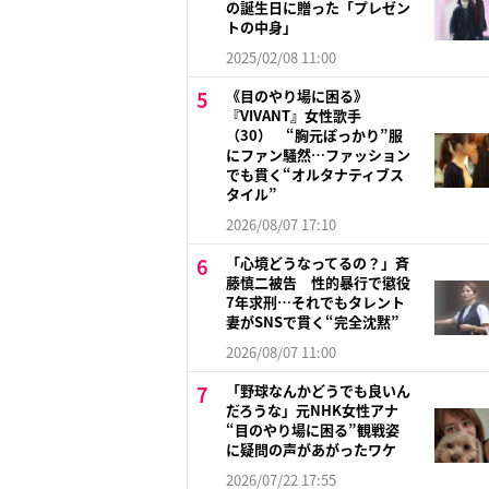
の誕生日に贈った「プレゼン
トの中身」
2025/02/08 11:00
《目のやり場に困る》
『VIVANT』女性歌手
（30） “胸元ぽっかり”服
にファン騒然…ファッション
でも貫く“オルタナティブス
タイル”
2026/08/07 17:10
「心境どうなってるの？」斉
藤慎二被告 性的暴行で懲役
7年求刑…それでもタレント
妻がSNSで貫く“完全沈黙”
2026/08/07 11:00
「野球なんかどうでも良いん
だろうな」元NHK女性アナ
“目のやり場に困る”観戦姿
に疑問の声があがったワケ
2026/07/22 17:55