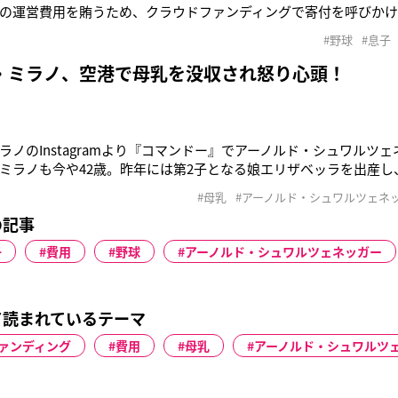
の運営費用を賄うため、クラウドファンディングで寄付を呼びかけ
Meにプロジェクトを立ち上げ「野球は人生であり、チームメイトは兄
#野球
#息子
ベストを尽くすよう鼓舞してくれます。試合をするために、資金
ミラノ。目
・ミラノ、空港で母乳を没収され怒り心頭！
ラノのInstagramより『コマンドー』でアーノルド・シュワルツ
ミラノも今や42歳。昨年には第2子となる娘エリザベッラを出産し
いるようだ。そんな彼女がTwitterでヒースロー空港に対し怒り
#母乳
#アーノルド・シュワルツェネ
グしておいた母乳を不当に没収されたというのだ。「（1/2）ヒー
の記事
を
子
費用
野球
アーノルド・シュワルツェネッガー
て読まれているテーマ
ァンディング
費用
母乳
アーノルド・シュワルツ