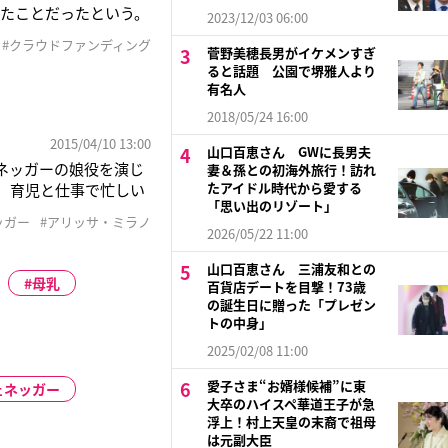
たことだったという。
2023/12/03 06:00
弟です。野球は私たちに
#クラウドファンディング
菅野美穂長男がイケメンすぎ
を集めなくてはなりませ
ると話題 公園で堺雅人より
有名人
2018/05/24 16:00
2015/04/10 13:00
山口百恵さん GWに長男夫
ェネッガーの娘役を演じ
妻＆孫との初海外旅行！訪れ
たアイドル時代から愛する
、育児と仕事で忙しい
「思い出のリゾート」
を爆発させている。搾乳
ッガー
#アリッサ・ミラノ
スロー空港で、搾乳し
2026/05/22 11:00
山口百恵さん 三浦友和との
母乳
百貨店デートを目撃！73歳
の誕生日に贈った「プレゼン
トの中身」
2025/02/08 11:00
愛子さま“お婿様候補”に東
ェネッガー
大卒のハイスペ華道王子が急
浮上！村上天皇の末裔で祖母
は元副大臣