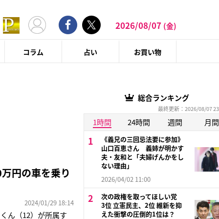
2026/08/07
(金)
コラム
占い
お買い物
総合ランキング
最終更新：2026/08/07 23
1時間
24時間
週間
月間
《義兄の三回忌法要に参加》
山口百恵さん 義姉が明かす
夫・友和と「夫婦げんかをし
ない理由」
0万円の車を乗り
2026/04/02 11:00
次の政権を取ってほしい党
2024/01/29 18:14
3位 立憲民主、2位 維新を抑
えた衝撃の圧倒的1位は？
くん（12）が所属す