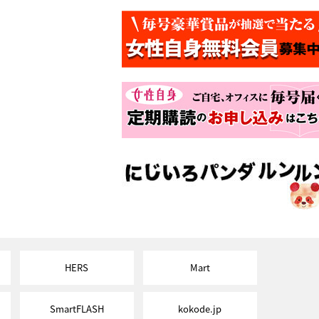
HERS
Mart
SmartFLASH
kokode.jp