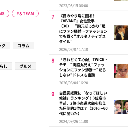
2023/03/15 06:00
MS
＆TEAM
《目のやり場に困る》
『VIVANT』女性歌手
（30） “胸元ぽっかり”服
にファン騒然…ファッション
でも貫く“オルタナティブス
タイル”
ック
コラム
2026/08/07 17:10
「きわどくて心配」TWICE・
モモ “両脇丸見え”ファッ
らし
グルメ
ションにファン沸騰…“だら
しない”ドレスも話題
2026/06/04 16:20
自民党総裁に「なってほしい
候補」ランキング！3位高市
早苗、2位小泉進次郎を抑え
た圧倒的1位は？【30代〜60
代に聞いた】
2024/09/26 11:00