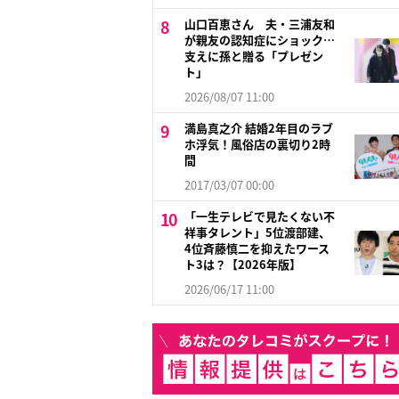
山口百恵さん 夫・三浦友和
が親友の認知症にショック…
支えに孫と贈る「プレゼン
ト」
2026/08/07 11:00
満島真之介 結婚2年目のラブ
ホ浮気！風俗店の裏切り2時
間
2017/03/07 00:00
「一生テレビで見たくない不
祥事タレント」5位渡部建、
4位斉藤慎二を抑えたワース
ト3は？【2026年版】
2026/06/17 11:00