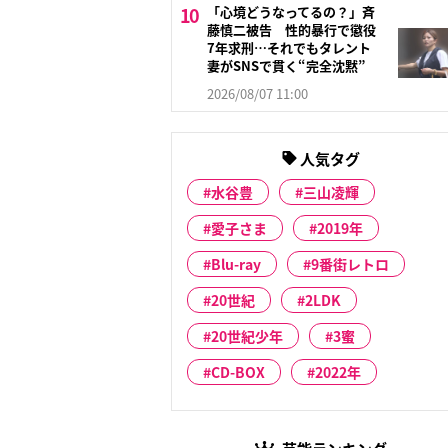
「心境どうなってるの？」斉
藤慎二被告 性的暴行で懲役
7年求刑…それでもタレント
妻がSNSで貫く“完全沈黙”
2026/08/07 11:00
人気タグ
水谷豊
三山凌輝
愛子さま
2019年
Blu-ray
9番街レトロ
20世紀
2LDK
20世紀少年
3蜜
CD-BOX
2022年