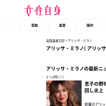
芸能
皇室
国内
女性自身TOP
>
アリッサ・ミラノ
アリッサ・ミラノ( アリッサ 
アリッサ・ミラノの最新ニ
1 ～2件/
2件
息子の野
回し炎上
俳優のアリッ