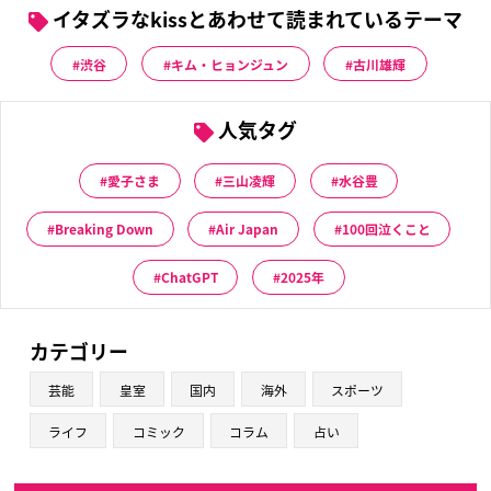
イタズラなkissとあわせて読まれているテーマ
渋谷
キム・ヒョンジュン
古川雄輝
人気タグ
愛子さま
三山凌輝
水谷豊
Breaking Down
Air Japan
100回泣くこと
ChatGPT
2025年
カテゴリー
芸能
皇室
国内
海外
スポーツ
ライフ
コミック
コラム
占い