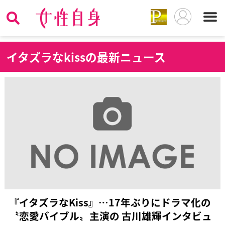
イ
タズラなkissの最新ニュース
『イタズラなKiss』…17年ぶりにドラマ化の
〝恋愛バイブル〟主演の 古川雄輝インタビュ