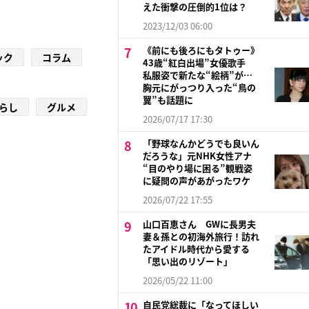
えた衝撃の圧倒的1位は？
2023/12/03 06:00
《前にも後ろにもタトゥー》
ック
コラム
43歳“紅白出場”女優歌手
私服姿で新たな“絵柄”が…
胸元にがっつり入った“鳥の
翼”も話題に
らし
グルメ
2026/07/17 17:30
「野球なんかどうでも良いん
だろうな」元NHK女性アナ
“目のやり場に困る”観戦姿
に疑問の声があがったワケ
2026/07/22 17:55
山口百恵さん GWに長男夫
妻＆孫との初海外旅行！訪れ
たアイドル時代から愛する
「思い出のリゾート」
2026/05/22 11:00
自民党総裁に「なってほしい