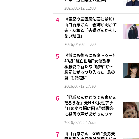
2026/02/12 11:00
《義兄の三回忌法要に参加》
山口百恵さん 義姉が明かす
夫・友和と「夫婦げんかをし
ない理由」
2026/04/02 11:00
《前にも後ろにもタトゥー》
43歳“紅白出場”女優歌手
私服姿で新たな“絵柄”が…
胸元にがっつり入った“鳥の
翼”も話題に
2026/07/17 17:30
「野球なんかどうでも良いん
だろうな」元NHK女性アナ
“目のやり場に困る”観戦姿
に疑問の声があがったワケ
2026/07/22 17:55
山口百恵さん GWに長男夫
妻＆孫との初海外旅行！訪れ