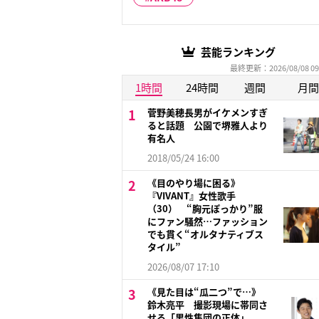
芸能ランキング
最終更新：2026/08/08 09
1時間
24時間
週間
月間
菅野美穂長男がイケメンすぎ
ると話題 公園で堺雅人より
有名人
2018/05/24 16:00
《目のやり場に困る》
『VIVANT』女性歌手
（30） “胸元ぽっかり”服
にファン騒然…ファッション
でも貫く“オルタナティブス
タイル”
2026/08/07 17:10
《見た目は“瓜二つ”で…》
鈴木亮平 撮影現場に帯同さ
せる「男性集団の正体」