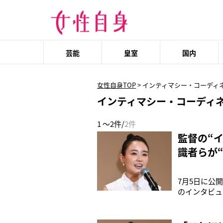
芸能
皇室
国内
女性自身TOP
>
インティマシー・コーディ
インティマシー・コーディ
1 ～2件/
2件
監督の“
識者らが
7月5日に公
のインタビュ
ソードが物議
（38）やフ
その陰では異