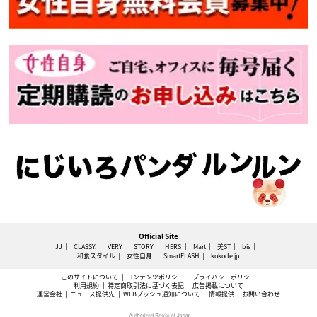
Official Site
JJ
CLASSY.
VERY
STORY
HERS
Mart
美ST
bis
和食スタイル
女性自身
SmartFLASH
kokode.jp
このサイトについて
コンテンツポリシー
プライバシーポリシー
利用規約
特定商取引法に基づく表記
広告掲載について
運営会社
ニュース提供先
WEBプッシュ通知について
情報提供
お問い合わせ