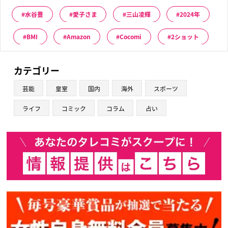
水谷豊
愛子さま
三山凌輝
2024年
BMI
Amazon
Cocomi
2ショット
カテゴリー
芸能
皇室
国内
海外
スポーツ
ライフ
コミック
コラム
占い