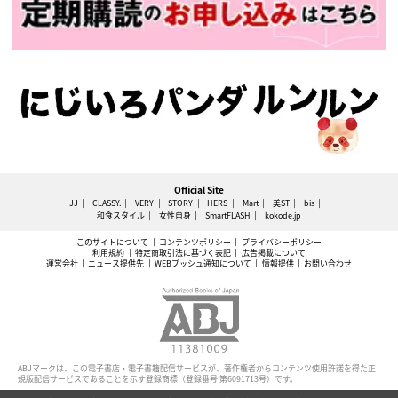
Official Site
JJ
CLASSY.
VERY
STORY
HERS
Mart
美ST
bis
和食スタイル
女性自身
SmartFLASH
kokode.jp
このサイトについて
コンテンツポリシー
プライバシーポリシー
利用規約
特定商取引法に基づく表記
広告掲載について
運営会社
ニュース提供先
WEBプッシュ通知について
情報提供
お問い合わせ
ABJマークは、この電子書店・電子書籍配信サービスが、著作権者からコンテンツ使用許諾を得た正
規版配信サービスであることを示す登録商標（登録番号 第6091713号）です。