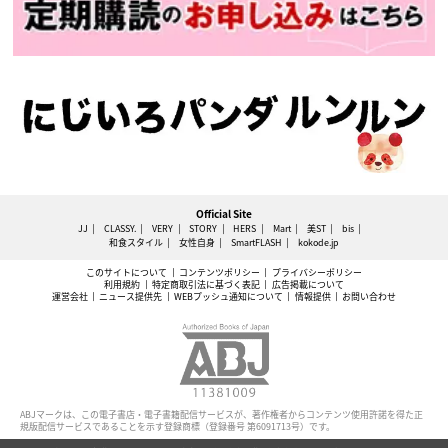
Official Site
JJ
CLASSY.
VERY
STORY
HERS
Mart
美ST
bis
和食スタイル
女性自身
SmartFLASH
kokode.jp
このサイトについて
コンテンツポリシー
プライバシーポリシー
利用規約
特定商取引法に基づく表記
広告掲載について
運営会社
ニュース提供先
WEBプッシュ通知について
情報提供
お問い合わせ
ABJマークは、この電子書店・電子書籍配信サービスが、著作権者からコンテンツ使用許諾を得た正
規版配信サービスであることを示す登録商標（登録番号 第6091713号）です。