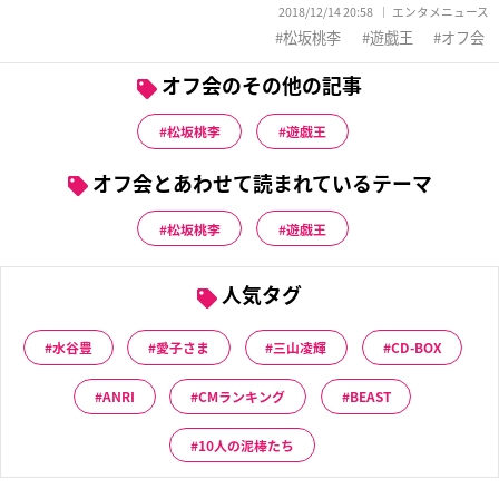
2018/12/14 20:58
エンタメニュース
松坂桃李
遊戯王
オフ会
オフ会のその他の記事
松坂桃李
遊戯王
オフ会とあわせて読まれているテーマ
松坂桃李
遊戯王
人気タグ
水谷豊
愛子さま
三山凌輝
CD-BOX
ANRI
CMランキング
BEAST
10人の泥棒たち