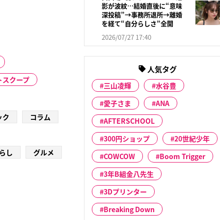
影が波紋…結婚直後に“意味
深投稿”→事務所退所→離婚
を経て“自分らしさ”全開
2026/07/27 17:40
人気タグ
トスクープ
三山凌輝
水谷豊
愛子さま
ANA
ック
コラム
AFTERSCHOOL
300円ショップ
20世紀少年
らし
グルメ
COWCOW
Boom Trigger
3年B組金八先生
3Dプリンター
Breaking Down