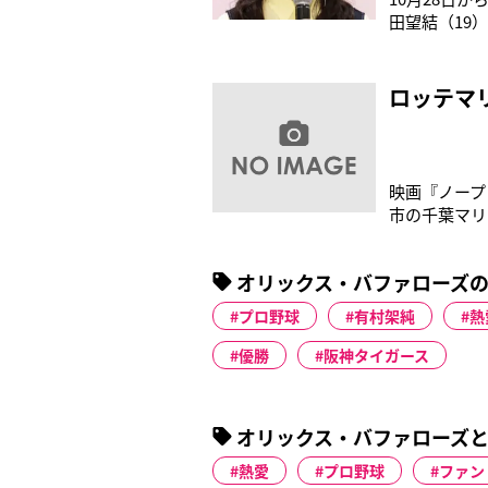
田望結（19
う。事情を知
いませんでし
やぶるSPOR
ロッテマ
映画『ノープ
市の千葉マリ
ッテ『チョコ
Hey!Say
オリックス・バファローズ
『121
プロ野球
有村架純
熱
優勝
阪神タイガース
オリックス・バファローズと
熱愛
プロ野球
ファン