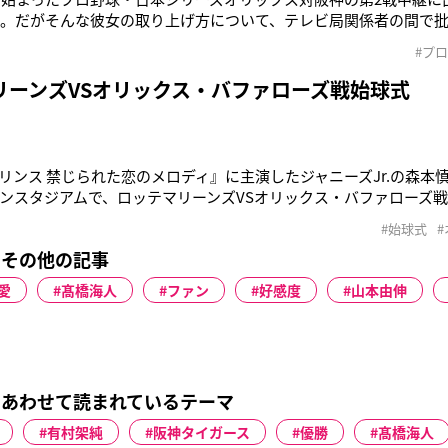
）。だがそんな彼女の取り上げ方について、テレビ局関係者の間で
る芸能関係者が言う。「本田さんは関西出身で、もともと野球には
#プ
た。転機となったのは2017年から5年間担当した関西テレビのロ
TS』。
リーンズVSオリックス・バファローズ戦始球式
リンス 禁じられた恋のメロディ』に主演したジャニーズJr.の森本慎太
ンスタジアムで、ロッテマリーンズVSオリックス・バファローズ
パイ』のCMキャラクターに慎太郎が起用されたことから、今回の
#始球式
!JUMPの森本龍太郎(14)も応援に駆けつけた。慎太郎と龍太郎は映画
のその他の記事
愛
髙橋海人
ファン
好感度
山本由伸
あわせて読まれているテーマ
有村架純
阪神タイガース
優勝
髙橋海人