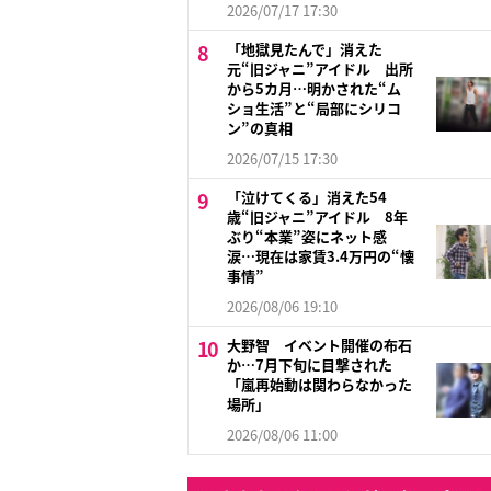
2026/07/17 17:30
「地獄見たんで」消えた
元“旧ジャニ”アイドル 出所
から5カ月…明かされた“ム
ショ生活”と“局部にシリコ
ン”の真相
2026/07/15 17:30
「泣けてくる」消えた54
歳“旧ジャニ”アイドル 8年
ぶり“本業”姿にネット感
涙…現在は家賃3.4万円の“懐
事情”
2026/08/06 19:10
大野智 イベント開催の布石
か…7月下旬に目撃された
「嵐再始動は関わらなかった
場所」
2026/08/06 11:00