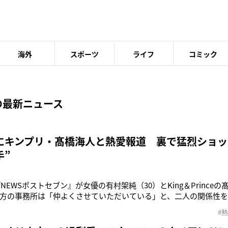
海外
スポーツ
ライフ
コミック
の最新ニュース
にキンプリ・髙橋海人と熱愛報道 裏で猛烈ショッ
手”
『NEWSポストセブン』が女優の有村架純（30）とKing＆Prince
方の事務所は「仲よくさせていただいている」と、二人の関係性
報道に、絶大なショックをうけている著名な”野球選手”が――。
#
バファローズの紅林弘太郎選手（21）がInstagramを更新。《シ