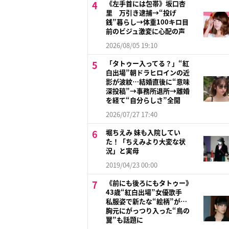
《左手首には包帯》坂口杏
里 万引き逮捕→“投げ
銭”暮らし→体重100キロ目
前のビジュ激変に心配の声
2026/08/05 19:10
「タトゥー入ってる？」“紅
白出場”朝ドラヒロインの近
影が波紋…結婚直後に“意味
深投稿”→事務所退所→離婚
を経て“自分らしさ”全開
2026/07/27 17:40
堀ちえみ 妹も入院してい
た！「ちえみより大変な状
況」と実母
2019/04/23 00:00
《前にも後ろにもタトゥー》
43歳“紅白出場”女優歌手
私服姿で新たな“絵柄”が…
胸元にがっつり入った“鳥の
翼”も話題に