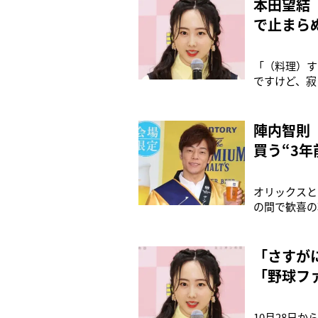
本田望結
で止まら
「（料理）す
ですけど、寂
系）で、こう
りだという本
ら」と寂しさ
陣内智則
買う“3年
オリックスと
の間で歓喜の
で知られる千
ガース、遂に
クスさんもと
「さすが
「野球フ
10月28日