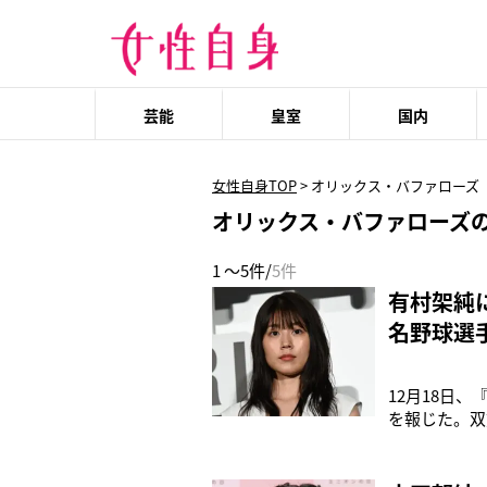
芸能
皇室
国内
女性自身TOP
>
オリックス・バファローズ
オリックス・バファローズ
1 ～5件/
5件
有村架純
名野球選
12月18日、
を報じた。双
う。実はこの
オリックス・
そか