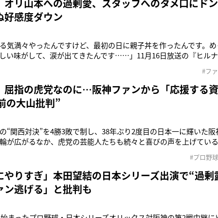
 オリ山本への過剰愛、スタッフへのタメ口にド
ぬ好感度ダウン
る気満々やったんですけど、最初の日に親子丼を作ったんです。め
しい味がして、涙が出てきたんです……」11月16日放送の『ヒル
語ったのは本田望結（19）。今年4月から早稲田大学に進学し、一
#フ
田。実家では7人暮らしだったため「みんなでガヤガヤして食べて
の理由を告白。
 屈指の虎党なのに…阪神ファンから「応援する
前の大山批判”
の“関西対決”を4勝3敗で制し、38年ぶり2度目の日本一に輝いた
輪が広がるなか、虎党の芸能人たちも続々と喜びの声を上げてい
秋（52）はXに、《やったーーーーーー ずっとずっと待ち続けた 3
#プロ野
日本一！ 嬉しい。幸せ。超いい日本シリーズでした。ありがとうご
っても
にやりすぎ」本田望結の日本シリーズ出演で“過剰
ァン逃げる」と批判も
から始まったプロ野球・日本シリーズオリックス対阪神の第2戦中継