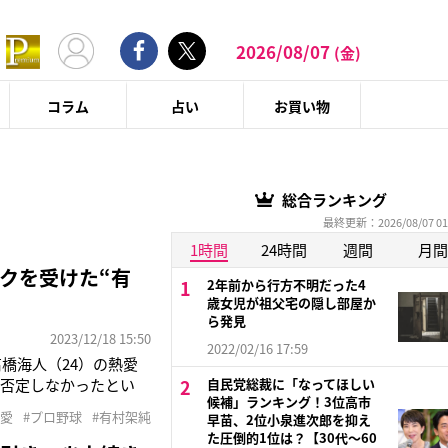
2026/08/07
(金)
コラム
占い
お買い物
総合ランキング
最終更新：2026/08/07 01
1時間
24時間
週間
月間
クを受けた“有
2年前から行方不明だった4
歳女児が祖父宅の隠し部屋か
ら発見
2023/12/18 15:50
2022/02/16 17:59
の髙橋海人（24）の熱愛
を否定しなかったとい
自民党総裁に「なってほしい
候補」ランキング！3位高市
熱愛が報じられた直後、
熱愛
#プロ野球
#有村架純
早苗、2位小泉進次郎を抑え
ョック受けてる人》《ひ
た圧倒的1位は？【30代〜60