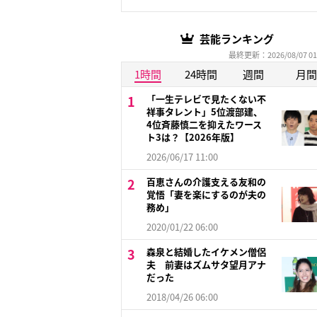
芸能ランキング
最終更新：2026/08/07 01
1時間
24時間
週間
月間
「一生テレビで見たくない不
祥事タレント」5位渡部建、
4位斉藤慎二を抑えたワース
ト3は？【2026年版】
2026/06/17 11:00
百恵さんの介護支える友和の
覚悟「妻を楽にするのが夫の
務め」
2020/01/22 06:00
森泉と結婚したイケメン僧侶
夫 前妻はズムサタ望月アナ
だった
2018/04/26 06:00