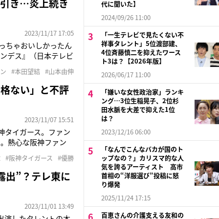
ン引き…炎上続き
代に聞いた】
2024/09/26 11:00
2023/11/17 17:05
「一生テレビで見たくない不
祥事タレント」5位渡部建、
っちゃおいしかったん
4位斉藤慎二を抑えたワース
ナンデス』（日本テレビ
ト3は？【2026年版】
人暮らしを始めたばか
ァン
#本田望結
#山本由伸
2026/06/17 11:00
たのが、急に1人だか
資格ない」と不評
「嫌いな女性政治家」ランキ
ング…3位生稲晃子、2位杉
田水脈を大差で抑えた1位
は？
2023/11/07 15:51
阪神タイガース。ファン
2023/12/16 06:00
る。熱心な阪神ファン
「なんでこんなバカが国のト
8年も待った 阪神タイ
球
#阪神タイガース
#優勝
ップなの？」カリスマ的な人
ざいました。 オリッ
気を誇るアーティスト 高市
露出”？テレ東に
首相の“洋服選び”投稿に怒
り爆発
2025/11/24 17:15
2023/11/01 13:49
百恵さんの介護支える友和の
に出演したタレントの本