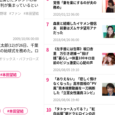
覚悟「妻を楽にするのが夫の
批判が集まっているとい
務め」
それほど興味を示して
ロ野球
#ファン
#本田望結
2020/01/22 06:00
ーカルスポーツ番組『こ
森泉と結婚したイケメン僧侶
夫 前妻はズムサタ望月アナ
だった
2009/10/06 00:00
2018/04/26 06:00
郎(12)が26日、千葉
《左手首には包帯》坂口杏
戦の始球式を務めた。ロ
里 万引き逮捕→“投げ
企画が実現。実兄で、
銭”暮らし→体重100キロ目
#オリックス・バファローズ
の公開日にちなみ、
前のビジュ激変に心配の声
2026/08/05 19:10
本田望結
「ありえない」「悲しく情け
なくなった」高市首相の“PV
風”熊本視察動画を一刀両断
した「立憲女性議員コンビ」
2026/08/06 19:40
「タトゥー入ってる？」“紅
本田望結
白出場”朝ドラヒロインの近