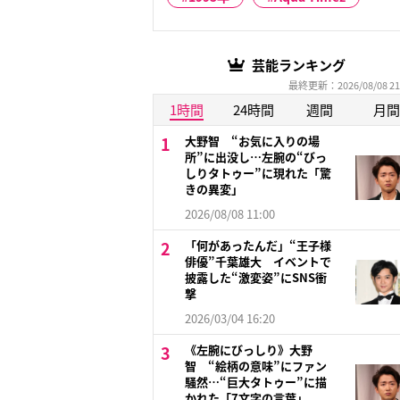
芸能ランキング
最終更新：2026/08/08 21
1時間
24時間
週間
月間
大野智 “お気に入りの場
所”に出没し…左腕の“びっ
しりタトゥー”に現れた「驚
きの異変」
2026/08/08 11:00
「何があったんだ」“王子様
俳優”千葉雄大 イベントで
披露した“激変姿”にSNS衝
撃
2026/03/04 16:20
《左腕にびっしり》大野
智 “絵柄の意味”にファン
騒然…“巨大タトゥー”に描
かれた「7文字の言葉」