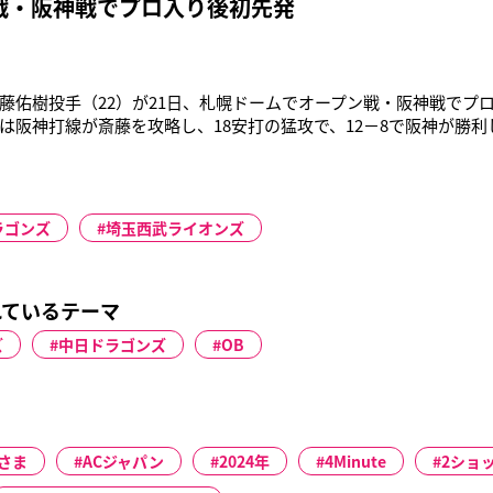
戦・阪神戦でプロ入り後初先発
藤佑樹投手（22）が21日、札幌ドームでオープン戦・阪神戦でプ
は阪神打線が斎藤を攻略し、18安打の猛攻で、12－8で阪神が勝利し
礼を浴びた。一回は2死二塁で新井良太（27）を一邪飛に抑えたが
）、金本知憲（42）、林威助（32）に3連打を浴び、キャンプから
で
ラゴンズ
埼玉西武ライオンズ
れているテーマ
ズ
中日ドラゴンズ
OB
さま
ACジャパン
2024年
4Minute
2ショ