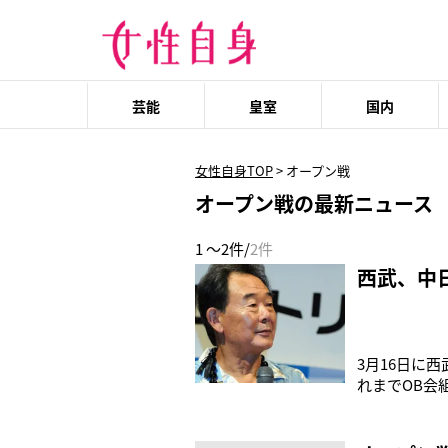
芸能
皇室
国内
女性自身TOP
>
オープン戦
オープン戦の最新ニュース
1 ～2件/
2件
西武、中
3月16日に
れまでOB会
成の機運が高
73歳、田淵
二度とできな