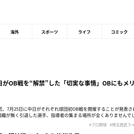
海外
スポーツ
ライフ
コミック
日がOB戦を“解禁”した「切実な事情」OBにもメ
西武、7月25日に中日がそれぞれ球団初OB戦を開催することが発表
組織が無く引退した選手、指導者の集まる場所が全くありませんで
まったこともありましたが、実現には至らなかった。今回OB戦で
#プロ野球
#埼玉西武ラ
幸一氏も77歳です。西武ライオンズ黎明期のメンバーが元気な間に
いことを