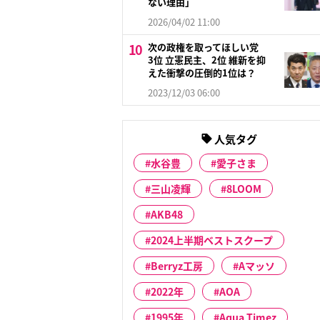
ない理由」
2026/04/02 11:00
次の政権を取ってほしい党
3位 立憲民主、2位 維新を抑
えた衝撃の圧倒的1位は？
2023/12/03 06:00
人気タグ
水谷豊
愛子さま
三山凌輝
8LOOM
AKB48
2024上半期ベストスクープ
Berryz工房
Aマッソ
2022年
AOA
1995年
Aqua Timez