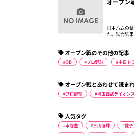
オープン
日本ハムの斎
た。試合結果
点とプロの洗
ラゼル（30
オープン戦のその他の記事
9イニング目
OB
プロ野球
中日ド
オープン戦とあわせて読ま
プロ野球
埼玉西武ライオン
人気タグ
水谷豊
三山凌輝
愛子