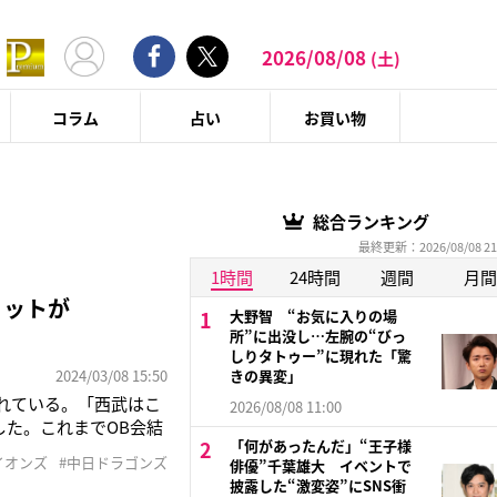
2026/08/08
(土)
コラム
占い
お買い物
総合ランキング
最終更新：2026/08/08 21
1時間
24時間
週間
月間
リットが
大野智 “お気に入りの場
所”に出没し…左腕の“びっ
しりタトゥー”に現れた「驚
2024/03/08 15:50
きの異変」
されている。「西武はこ
2026/08/08 11:00
した。これまでOB会結
「何があったんだ」“王子様
監督をする東尾修氏は
イオンズ
#中日ドラゴンズ
俳優”千葉雄大 イベントで
OB戦を開催しなければ
披露した“激変姿”にSNS衝