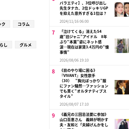
バラエティ】、3位呼び出し
先生タナカ、2位ドッキリGP
を抑えた意外すぎる1位は？
2024/11/16 06:00
ック
コラム
「泣けてくる」消えた54
歳“旧ジャニ”アイドル 8年
ぶり“本業”姿にネット感
らし
グルメ
涙…現在は家賃3.4万円の“懐
事情”
2026/08/06 19:10
《目のやり場に困る》
『VIVANT』女性歌手
（30） “胸元ぽっかり”服
にファン騒然…ファッション
でも貫く“オルタナティブス
タイル”
2026/08/07 17:10
《義兄の三回忌法要に参加》
山口百恵さん 義姉が明かす
夫・友和と「夫婦げんかをし