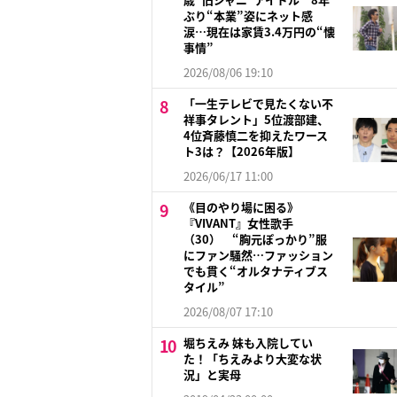
ぶり“本業”姿にネット感
涙…現在は家賃3.4万円の“懐
事情”
2026/08/06 19:10
「一生テレビで見たくない不
祥事タレント」5位渡部建、
4位斉藤慎二を抑えたワース
ト3は？【2026年版】
2026/06/17 11:00
《目のやり場に困る》
『VIVANT』女性歌手
（30） “胸元ぽっかり”服
にファン騒然…ファッション
でも貫く“オルタナティブス
タイル”
2026/08/07 17:10
堀ちえみ 妹も入院してい
た！「ちえみより大変な状
況」と実母