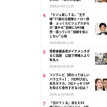
2026/07/09 15:25
「ビジュ戻してる」“王子
様”37歳の元戦隊ヒーロー俳
優 ふっくらビジュアルから
の“激やせ”回帰にSNS騒
然…語っていた“加齢を気に
しない”心境
2026/08/08 11:00
菅野美穂長男がイケメンすぎ
ると話題 公園で堺雅人より
有名人
2018/05/24 16:00
フジテレビ【終わってほしい
バラエティ】、3位呼び出し
先生タナカ、2位ドッキリGP
を抑えた意外すぎる1位は？
2024/11/16 06:00
「泣けてくる」消えた54
歳“旧ジャニ”アイドル 8年