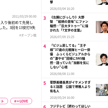
撃
2026/03/04 16:20
2011/03/29 00:00
《左腕にびっしり》大野
智 “絵柄の意味”にファン
ロ入り後初めて先発し
騒然…“巨大タトゥー”に描
た。3回を13安打9失
かれた「7文字の言葉」
、二回にクレイグ・ブ
#オープン戦
2026/07/09 15:25
続いていた無失点記録が
「ビジュ戻してる」“王子
様”37歳の元戦隊ヒーロー俳
優 ふっくらビジュアルから
の“激やせ”回帰にSNS騒
然…語っていた“加齢を気に
しない”心境
2026/08/08 11:00
菅野美穂長男がイケメンすぎ
ると話題 公園で堺雅人より
有名人
2018/05/24 16:00
ット
＝LOVE
フジテレビ【終わってほしい