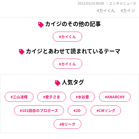
2012/03/15 00:00
エンタメニュース
カイくん
カイジ
カイジのその他の記事
カイくん
カイジとあわせて読まれているテーマ
カイくん
人気タグ
三山凌輝
愛子さま
水谷豊
ANARCHY
101回目のプロポーズ
2D
CMソング
Bリーグ