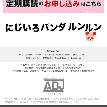
Official Site
JJ
CLASSY.
VERY
STORY
HERS
Mart
美ST
bis
和食スタイル
女性自身
SmartFLASH
kokode.jp
このサイトについて
コンテンツポリシー
プライバシーポリシー
利用規約
特定商取引法に基づく表記
広告掲載について
運営会社
ニュース提供先
WEBプッシュ通知について
情報提供
お問い合わせ
ABJマークは、この電子書店・電子書籍配信サービスが、著作権者からコンテンツ使用許諾を得た正
規版配信サービスであることを示す登録商標（登録番号 第6091713号）です。